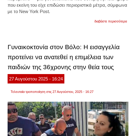
που εκείνη του είχε επιδώσει περιοριστικά μέτρα, σύμφωνα
με το New York Post.
για
διαβάστε περισσότερα
σοκ
στην
τουρκί
44χρο
εκτελε
Γυναικοκτονία στον Βόλο: Η εισαγγελία
με
καραμ
προτείνει να ανατεθεί η επιμέλεια των
την
πρώη
παιδιών της 36χρονης στην θεία τους
σύζυγ
του
μέσα
27
Αυγούστου
2025
- 16:24
σε
νοσοκ
βίντεο
Τελευταία τροποποίηση στις 27 Αυγούστου, 2025 - 16:27