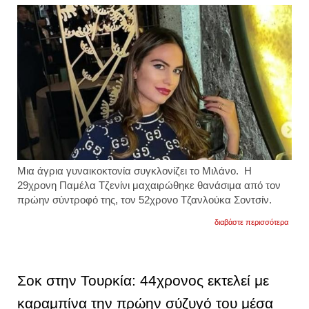
Μια άγρια γυναικοκτονία συγκλονίζει το Μιλάνο. Η
29χρονη Παμέλα Τζενίνι μαχαιρώθηκε θανάσιμα από τον
πρώην σύντροφό της, τον 52χρονο Τζανλούκα Σοντσίν.
για
διαβάστε περισσότερα
οι
γείτον
ανάφε
ότι
στο
Σοκ στην Τουρκία: 44χρονος εκτελεί με
παρε
ο
καραμπίνα την πρώην σύζυγό του μέσα
δράστ