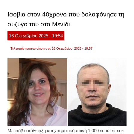
κοινο
ψηφίζε
για
Ισόβια στον 40χρονο που δολοφόνησε τη
να
κατασ
σύζυγο του στο Μενίδι
τη
γυναι
ξεχωρ
16
Οκτωβρίου
2025
- 19:54
έγκλη
Τελευταία τροποποίηση στις 16 Οκτωβρίου, 2025 - 19:57
Με ισόβια κάθειρξη και χρηματική ποινή 1.000 ευρώ έπεσε