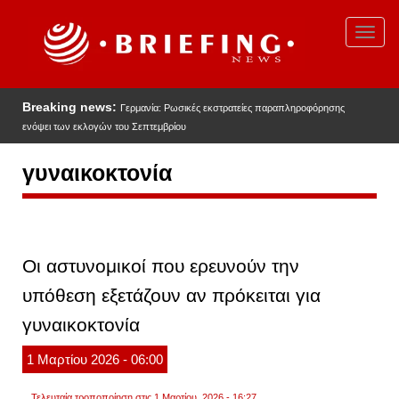
Παράκαμψη
προς
Toggl
το
navig
κυρίως
περιεχόμενο
Breaking news:
Γερμανία: Ρωσικές εκστρατείες παραπληροφόρησης
ενόψει των εκλογών του Σεπτεμβρίου
γυναικοκτονία
Οι αστυνομικοί που ερευνούν την
υπόθεση εξετάζουν αν πρόκειται για
γυναικοκτονία
1
Μαρτίου
2026
- 06:00
Τελευταία τροποποίηση στις 1 Μαρτίου, 2026 - 16:27