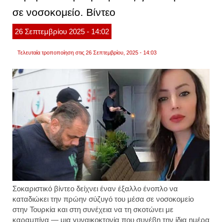
είχε
σε νοσοκομείο. Βίντεο
δημιο
προβλ
στην
26
Σεπτεμβρίου
2025
- 14:02
κοπέλ
μπαίν
στην
Τελευταία τροποποίηση στις 26 Σεπτεμβρίου, 2025 - 14:03
πολυκ
και
απειλ
την
Σοκαριστικό βίντεο δείχνει έναν έξαλλο ένοπλο να
καταδιώκει την πρώην σύζυγό του μέσα σε νοσοκομείο
στην
Τουρκία
και στη συνέχεια να τη σκοτώνει με
καραμπίνα — μια
γυναικοκτονία
που συνέβη την ίδια ημέρα