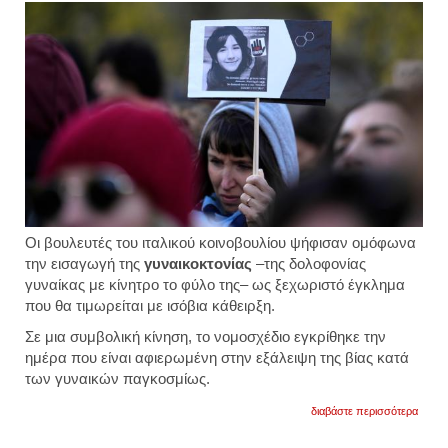
Οι βουλευτές του ιταλικού κοινοβουλίου ψήφισαν ομόφωνα
την εισαγωγή της
γυναικοκτονίας
–της δολοφονίας
γυναίκας με κίνητρο το φύλο της– ως ξεχωριστό έγκλημα
που θα τιμωρείται με ισόβια κάθειρξη.
Σε μια συμβολική κίνηση, το νομοσχέδιο εγκρίθηκε την
ημέρα που είναι αφιερωμένη στην εξάλειψη της βίας κατά
των γυναικών παγκοσμίως.
για
διαβάστε περισσότερα
ιταλία:
το