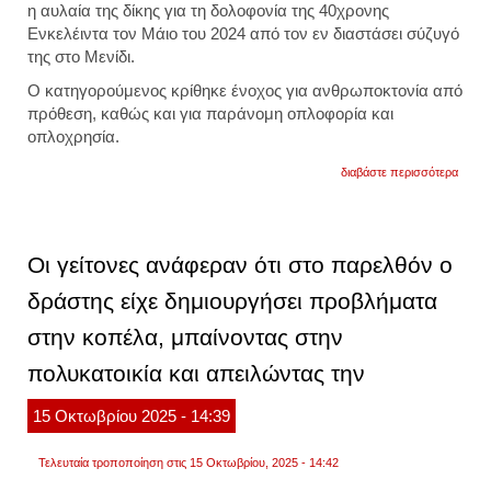
η αυλαία της δίκης για τη δολοφονία της 40χρονης
Ενκελέιντα τον Μάιο του 2024 από τον εν διαστάσει σύζυγό
της στο Μενίδι.
Ο κατηγορούμενος κρίθηκε ένοχος για ανθρωποκτονία από
πρόθεση, καθώς και για παράνομη οπλοφορία και
οπλοχρησία.
για
διαβάστε περισσότερα
ισόβια
στον
40χρο
που
δολο
Οι γείτονες ανάφεραν ότι στο παρελθόν ο
τη
σύζυγ
δράστης είχε δημιουργήσει προβλήματα
του
στο
στην κοπέλα, μπαίνοντας στην
μενίδι
πολυκατοικία και απειλώντας την
15
Οκτωβρίου
2025
- 14:39
Τελευταία τροποποίηση στις 15 Οκτωβρίου, 2025 - 14:42