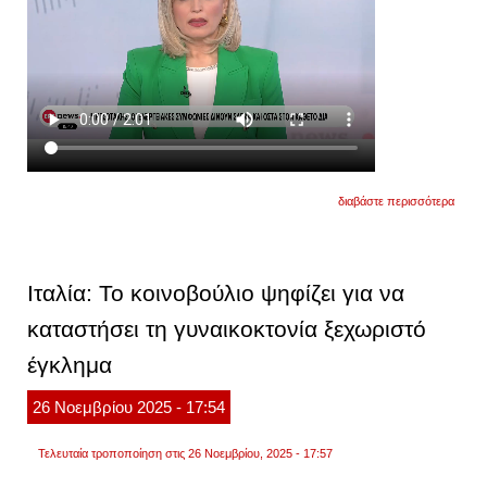
για
διαβάστε περισσότερα
οι
αστυν
που
ερευν
την
Ιταλία: Το κοινοβούλιο ψηφίζει για να
υπόθ
εξετά
καταστήσει τη γυναικοκτονία ξεχωριστό
αν
πρόκει
έγκλημα
για
γυναι
26
Νοεμβρίου
2025
- 17:54
Τελευταία τροποποίηση στις 26 Νοεμβρίου, 2025 - 17:57