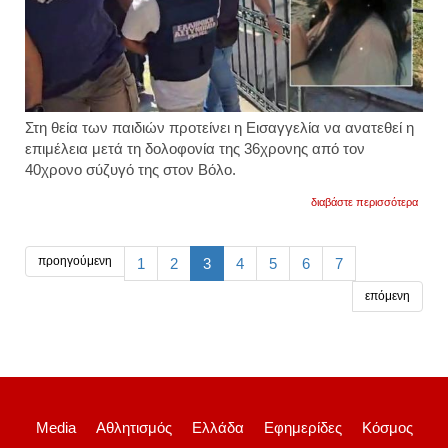
Στη θεία των παιδιών προτείνει η Εισαγγελία να ανατεθεί η
επιμέλεια μετά τη δολοφονία της 36χρονης από τον
40χρονο σύζυγό της στον Βόλο.
για
διαβάστε περισσότερα
γυναι
στον
βόλο:
η
προηγούμενη
1
2
3
4
5
6
7
εισαγ
προτεί
επόμενη
να
ανατεθ
η
επιμέλ
των
παιδι
της
36χρο
στην
Media
Αθλητισμός
Ελλάδα
Εφημερίδες
Κόσμος
θεία