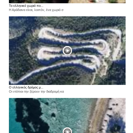
Το ελληνικό χωριό πο...
Η Αράδαινα είναι, λοιπόν, ένα χωριό σ
Ο ελληνικός δρόμος μ...
Οι ντόπιοι την ξέρουν την διαδρομή κα