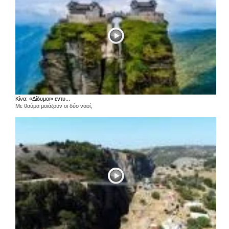
Κίνα: «Δίδυμοι» εντυ...
Με θαύμα μοιάζουν οι δύο ναοί,