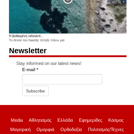
Η βυθισμένη «Ατλαντί...
Το drone του haanity πέταξε πάνω μια
Newsletter
Stay informed on our latest news!
E-mail
*
Subscribe
Media
Αθλητισμός
Ελλάδα
Εφημερίδες
Κόσμος
Μαγειρική
Ομορφιά
Ορθοδοξία
Πολιτισμός/Τέχνες