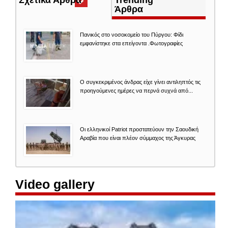
καρτέλα)
Άρθρα
Πανικός στο νοσοκομείο του Πύργου: Φίδι
εμφανίστηκε στα επείγοντα .Φωτογραφίες
Ο συγκεκριμένος άνδρας είχε γίνει αντιληπτός τις
προηγούμενες ημέρες να περνά συχνά από...
Οι ελληνικοί Patriot προστατεύουν την Σαουδική
Αραβία που είναι πλέον σύμμαχος της Άγκυρας
Video gallery