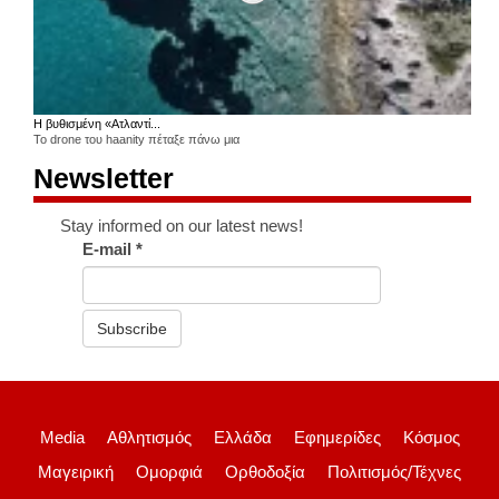
Η βυθισμένη «Ατλαντί...
Το drone του haanity πέταξε πάνω μια
Newsletter
Stay informed on our latest news!
E-mail
*
Subscribe
Media
Αθλητισμός
Ελλάδα
Εφημερίδες
Κόσμος
Μαγειρική
Ομορφιά
Ορθοδοξία
Πολιτισμός/Τέχνες