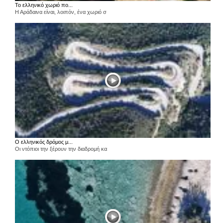
Το ελληνικό χωριό πο...
Η Αράδαινα είναι, λοιπόν, ένα χωριό σ
Ο ελληνικός δρόμος μ...
Οι ντόπιοι την ξέρουν την διαδρομή κα