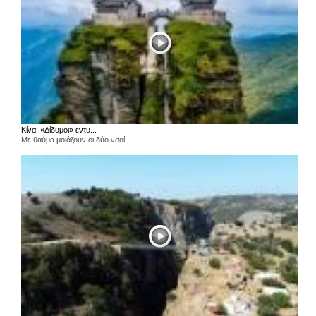
Κίνα: «Δίδυμοι» εντυ...
Με θαύμα μοιάζουν οι δύο ναοί,