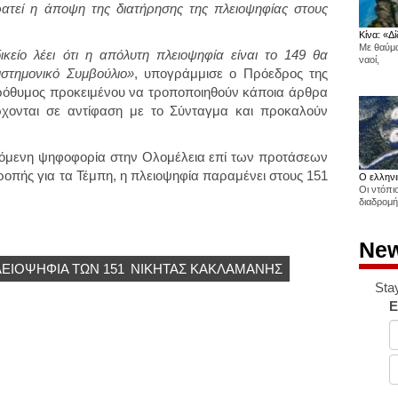
ρατεί η άποψη της διατήρησης της πλειοψηφίας στους
Κίνα: «Δί
Με θαύμα
είο λέει ότι η απόλυτη πλειοψηφία είναι το 149 θα
ναοί,
στημονικό Συμβούλιο»
, υπογράμμισε ο Πρόεδρος της
 πρόθυμος προκειμένου να τροποποιηθούν κάποια άρθρα
ρχονται σε αντίφαση με το Σύνταγμα και προκαλούν
ρχόμενη ψηφοφορία στην Ολομέλεια επί των προτάσεων
ροπής για τα Τέμπη, η πλειοψηφία παραμένει στους 151
Ο ελληνι
Οι ντόπι
διαδρομή
New
ΕΙΟΨΗΦΊΑ ΤΩΝ 151
ΝΙΚΗΤΑΣ ΚΑΚΛΑΜΑΝΗΣ
Sta
E