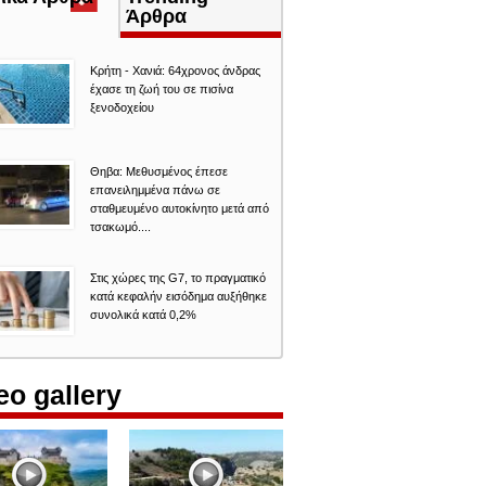
καρτέλα)
Άρθρα
Κρήτη - Χανιά: 64χρονος άνδρας
έχασε τη ζωή του σε πισίνα
ξενοδοχείου
Θηβα: Μεθυσμένος έπεσε
επανειλημμένα πάνω σε
σταθμευμένο αυτοκίνητο μετά από
τσακωμό....
Στις χώρες της G7, το πραγματικό
κατά κεφαλήν εισόδημα αυξήθηκε
συνολικά κατά 0,2%
eo gallery