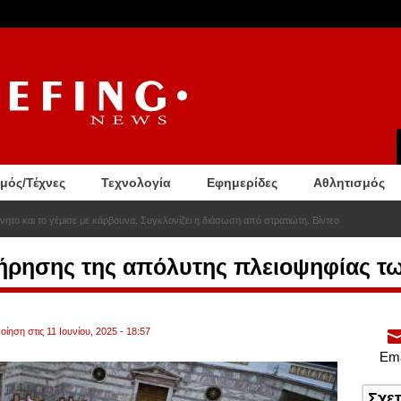
σμός/Τέχνες
Τεχνολογία
Εφημερίδες
Αθλητισμός
νητο και το γέμισε με κάρβουνα. Συγκλονίζει η διάσωση από στρατιώτη. Βίντεο
τήρησης της απόλυτης πλειοψηφίας τ
ίηση στις 11 Ιουνίου, 2025 - 18:57
Ema
Σχε