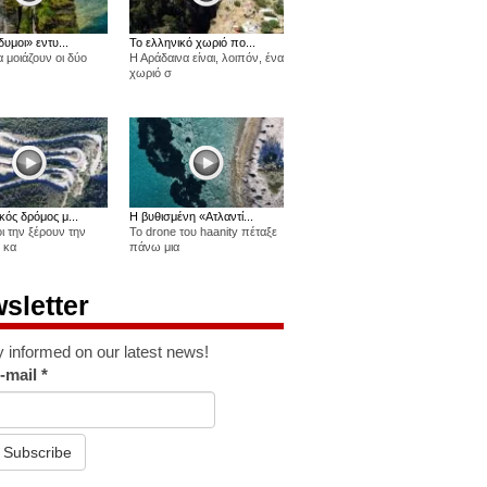
δυμοι» εντυ...
Το ελληνικό χωριό πο...
 μοιάζουν οι δύο
Η Αράδαινα είναι, λοιπόν, ένα
χωριό σ
κός δρόμος μ...
Η βυθισμένη «Ατλαντί...
οι την ξέρουν την
Το drone του haanity πέταξε
 κα
πάνω μια
sletter
y informed on our latest news!
-mail
*
Subscribe