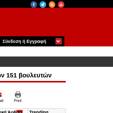
Σύνδεση ή Εγγραφή
ων 151 βουλευτών
il
Print
τικά Άρθρα
(ενεργή
Trending