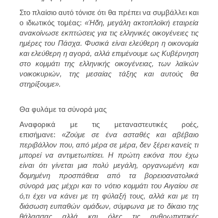
Στο πλαίσιο αυτό τόνισε ότι θα πρέπει να συμβάλλει και
ο ιδιωτικός τομέας:
«Ήδη, μεγάλη ακτοπλοϊκή εταιρεία
ανακοίνωσε εκπτώσεις για τις ελληνικές οικογένειες τις
ημέρες του Πάσχα. Φυσικά είναι ελεύθερη η οικονομία
και ελεύθερη η αγορά, αλλά επιμένουμε ως Κυβέρνηση
στο κομμάτι της ελληνικής οικογένειας, των λαϊκών
νοικοκυριών, της μεσαίας τάξης και αυτούς θα
στηρίξουμε».
Θα φυλάμε τα σύνορά μας
Αναφορικά με τις μεταναστευτικές ροές,
επισήμανε:
«Ζούμε σε ένα ασταθές και αβέβαιο
περιβάλλον που, από μέρα σε μέρα, δεν ξέρει κανείς τι
μπορεί να αντιμετωπίσει. Η πρώτη εικόνα που έχω
είναι ότι γίνεται μια πολύ μεγάλη, οργανωμένη και
δομημένη προσπάθεια από τα βορειοανατολικά
σύνορά μας μέχρι και το νότιο κομμάτι του Αιγαίου σε
ό,τι έχει να κάνει με τη φύλαξή τους, αλλά και με τη
διάσωση ευπαθών ομάδων, σύμφωνα με το δίκαιο της
θάλασσας αλλά και όλες τις ανθρωπιστικές