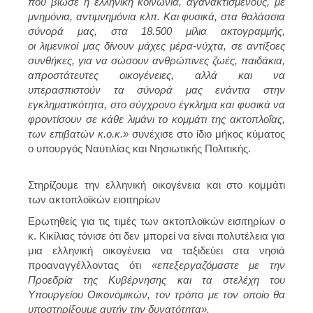
που βίωσε η ελληνική κοινωνία, αγανακτισμένους, με
μνημόνια, αντιμνημόνια κλπ. Και φυσικά, στα θαλάσσια
σύνορά μας, στα 18.500 μίλια ακτογραμμής,
οι λιμενικοί μας δίνουν μάχες μέρα-νύχτα, σε αντίξοες
συνθήκες, για να σώσουν ανθρώπινες ζωές, παιδάκια,
απροστάτευτες οικογένειες, αλλά και να
υπερασπιστούν τα σύνορά μας ενάντια στην
εγκληματικότητα, στο σύγχρονο έγκλημα και φυσικά να
φροντίσουν σε κάθε λιμάνι το κομμάτι της ακτοπλοΐας,
των επιβατών κ.ο.κ.»
συνέχισε στο ίδιο μήκος κύματος
ο υπουργός Ναυτιλίας και Νησιωτικής Πολιτικής.
Στηρίζουμε την ελληνική οικογένεια και στο κομμάτι
των ακτοπλοϊκών εισιτηρίων
Ερωτηθείς για τις τιμές των ακτοπλοϊκών εισιτηρίων ο
κ. Κικίλιας τόνισε ότι δεν μπορεί να είναι πολυτέλεια για
μια ελληνική οικογένεια να ταξιδεύει στα νησιά
προαναγγέλλοντας ότι
«επεξεργαζόμαστε με την
Προεδρία της Κυβέρνησης και τα στελέχη του
Υπουργείου Οικονομικών, τον τρόπο με τον οποίο θα
υποστηρίξουμε αυτήν την δυνατότητα».