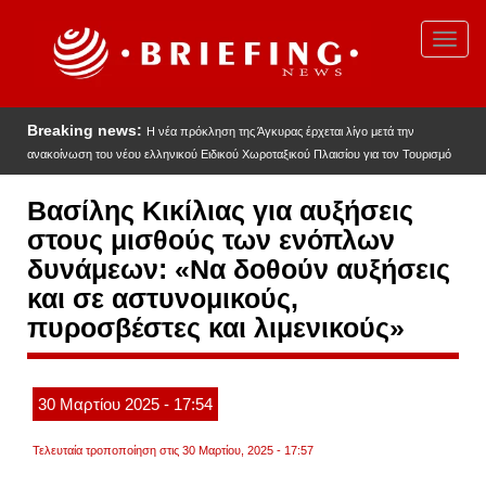
Παράκαμψη
προς
Toggl
το
navig
κυρίως
περιεχόμενο
Breaking news:
Η νέα πρόκληση της Άγκυρας έρχεται λίγο μετά την
ανακοίνωση του νέου ελληνικού Ειδικού Χωροταξικού Πλαισίου για τον Τουρισμό
Βασίλης Κικίλιας για αυξήσεις
στους μισθούς των ενόπλων
δυνάμεων: «Να δοθούν αυξήσεις
και σε αστυνομικούς,
πυροσβέστες και λιμενικούς»
30
Μαρτίου
2025
- 17:54
Τελευταία τροποποίηση στις 30 Μαρτίου, 2025 - 17:57