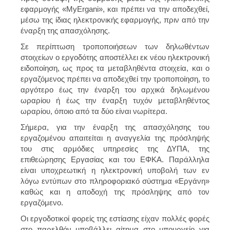
εφαρμογής «MyErgani», και πρέπει να την αποδεχθεί,
μέσω της ίδιας ηλεκτρονικής εφαρμογής, πριν από την
έναρξη της απασχόλησης.
Σε περίπτωση τροποποιήσεων των δηλωθέντων
στοιχείων ο εργοδότης αποστέλλει εκ νέου ηλεκτρονική
ειδοποίηση, ως προς τα μεταβληθέντα στοιχεία, και ο
εργαζόμενος πρέπει να αποδεχθεί την τροποποίηση, το
αργότερο έως την έναρξη του αρχικά δηλωμένου
ωραρίου ή έως την έναρξη τυχόν μεταβληθέντος
ωραρίου, όποιο από τα δύο είναι νωρίτερα.
Σήμερα, για την έναρξη της απασχόλησης του
εργαζομένου απαιτείται η αναγγελία της πρόσληψής
του στις αρμόδιες υπηρεσίες της ΔΥΠΑ, της
επιθεώρησης Εργασίας και του ΕΦΚΑ. Παράλληλα
είναι υποχρεωτική η ηλεκτρονική υποβολή των εν
λόγω εντύπων στο πληροφοριακό σύστημα «Εργάνη»
καθώς και η αποδοχή της πρόσληψης από τον
εργαζόμενο.
Οι εργοδοτικοί φορείς της εστίασης είχαν πολλές φορές
στο παρελθόν υποβάλλει αίτημα στο υπουργείο για