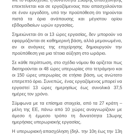
επεκτείνεται και σε εργαζόμενους που απασχολούνται
σε έναν εργοδότη, υπό την προϋπόθεση ότι τηρούνται
πιστά τα όρια ανάπαυσης και μέγιστου ορίου
εβδομαδιαίων ωρών εργασίας.
Σημειώνεται ότι οι 13 ώρες εργασίας, δεν μπορούν να
εφαρμόζονται σε καθημερινή βάση, αλλά μεμονωμένα,
αν οι ανάγκες της επιχείρησης δημιουργούν την
προϋπόθεση για μια τέτοια αύξηση στο ωράριο.
Σε κάθε περίπτωση, στο σχέδιο νόμου θα ορίζεται πως
διατηρούνται οι 48 ώρες υπερωρίας στο τετράμηνο και
οι 150 ώρες υπερωρίας σε ετήσια βάση, ως ανώτατο
επιτρεπτό όριο. Συνεπώς, ένας εργαζόμενος μπορεί να
εργαστεί 13 ώρες ημερησίως έως συνολικά 37,5
ημέρες τον χρόνο.
Σύμφωνα με τα επίσημα στοιχεία, από τα 27 κράτη –
μέλη της ΕΕ, πάνω από 10 χώρες αναγνωρίζουν με
άμεσο ή έμμεσο τρόπο τη δυνατότητα 13ωρης
ημερήσιας υπερωριακής εργασίας.
Η υπερωριακή απασχόληση (δηλ. την 10η έως την 13η