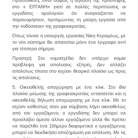
Προϋπόθεση, είναι σαφώς η δήλωση της πρόσληψης
στο « ΕΡΓΑΝΗ» γιατί σε πολλές περιπτώσεις οι
εργοδότες ομολογούν ότι αναγκάζονται να
παρανομήσουν, προτιμώντας τη μαύρη εργασία από
την «οδύσσεια» της γραφειοκρατίας.
Όπως τόνισε η υπουργός εργασίας Νίκη Κεραμέως, με
το νέο σύστημα θα απαιτείται μόνο ένα έγγραφο αντί
για τέσσερα σήμερα.
Προσοχή: Στο νομοσχέδιο δεν υπάρχει καμία
πρόβλεψη για απολύσεις εξπρές. Δεν αλλάζει
απολύτως τίποτα στο ισχύον θεσμικό πλαίσιο ως προς
τις απολύσεις.
5. Οικειοθελής αποχώρηση με ένα κλικ. Στο ίδιο
πλαίσιο μείωσης της γραφειοκρατίας εντάσσεται και η
οικειοθελής δήλωση αποχώρησης με ένα κλικ. Με το
ισχύον καθεστώς όταν μια σύμβαση λήγει οικειοθελώς
από τον εργαζόμενο, ο εργοδότης δεν μπορεί να
προσλάβει άμεσα άλλον εργαζόμενο αλλά θα πρέπει
να παρέλθει ένα 10ήμερο διαφορετικά ο εργαζόμενος
μπορεί να διεκδικήσει αποζημίωση για απόλυση. Με τις