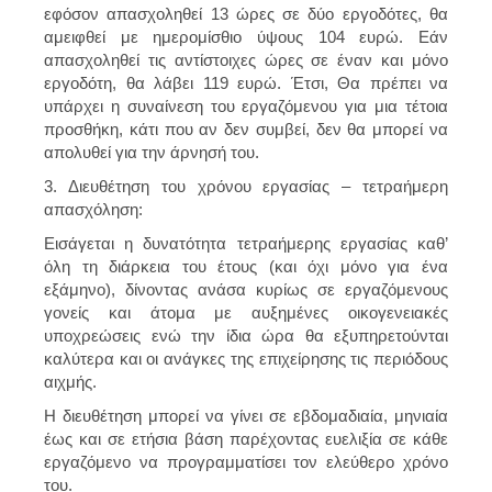
εφόσον απασχοληθεί 13 ώρες σε δύο εργοδότες, θα
αμειφθεί με ημερομίσθιο ύψους 104 ευρώ. Εάν
απασχοληθεί τις αντίστοιχες ώρες σε έναν και μόνο
εργοδότη, θα λάβει 119 ευρώ. Έτσι, Θα πρέπει να
υπάρχει η συναίνεση του εργαζόμενου για μια τέτοια
προσθήκη, κάτι που αν δεν συμβεί, δεν θα μπορεί να
απολυθεί για την άρνησή του.
3. Διευθέτηση του χρόνου εργασίας – τετραήμερη
απασχόληση:
Εισάγεται η δυνατότητα τετραήμερης εργασίας καθ’
όλη τη διάρκεια του έτους (και όχι μόνο για ένα
εξάμηνο), δίνοντας ανάσα κυρίως σε εργαζόμενους
γονείς και άτομα με αυξημένες οικογενειακές
υποχρεώσεις ενώ την ίδια ώρα θα εξυπηρετούνται
καλύτερα και οι ανάγκες της επιχείρησης τις περιόδους
αιχμής.
Η διευθέτηση μπορεί να γίνει σε εβδομαδιαία, μηνιαία
έως και σε ετήσια βάση παρέχοντας ευελιξία σε κάθε
εργαζόμενο να προγραμματίσει τον ελεύθερο χρόνο
του.