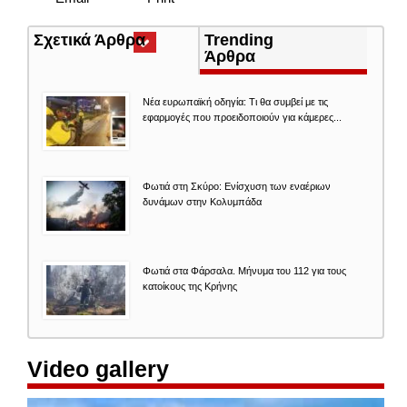
Σχετικά Άρθρα
(ενεργή
Trending
καρτέλα)
Άρθρα
Νέα ευρωπαϊκή οδηγία: Τι θα συμβεί με τις
εφαρμογές που προειδοποιούν για κάμερες...
Φωτιά στη Σκύρο: Ενίσχυση των εναέριων
δυνάμων στην Κολυμπάδα
Φωτιά στα Φάρσαλα. Μήνυμα του 112 για τους
κατοίκους της Κρήνης
Video gallery