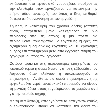
εντάσσεται στο εργασιακό νομοσχέδιο, παρέχοντας
την ελευθερία στον εργαζόμενο να κατανείμει την
ετήσια άδεια αναψυχής του όπως ο ίδιος επιθυμεί,
ύστερα από συνεννόηση με τον εργοδότη.
Σήμερα, η κατάτμηση του χρόνου αδείας (σπαστή
άδεια) επιτρέπεται μόνο κατ΄εξαίρεση σε δύο
περιόδους από τις οποίες η μία πρέπει να
περιλαμβάνει τουλάχιστον 12 εργάσιμες ημέρες επί
εξαήμερου εβδομαδιαίας εργασίας και 10 εργάσιμες
ημέρες επί πενθημέρου μετά από έγγραφη αίτηση του
εργαζομένου προς τον εργοδότη.
Ωστόσο πρακτικά στις περισσότερες επιχειρήσεις του
ιδιωτικού τομέα η άδεια δίνεται για τρεις εβδομάδες τον
Αύγουστο όταν κλείνουν η υπολειτουργούν οι
επιχειρήσεις . Αντίθετα, μια σειρά επιχειρήσεων ( πχ
εμφιαλωμένα νερά, αναψυκτικά) προτιμούν να δίνουν
τη μεγάλη άδεια στους εργαζόμενους το χειμώνα αντί
για την περίοδο αιχμής.
Με τη νέα διάταξη, καταργούνται τα «στεγανά» καθώς
ο εργαζόμενος μπορεί να «σπάσει» την άδειά του