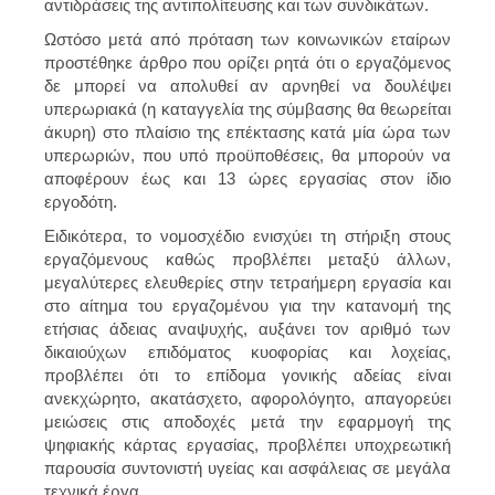
αντιδράσεις της αντιπολίτευσης και των συνδικάτων.
Ωστόσο μετά από πρόταση των κοινωνικών εταίρων
προστέθηκε άρθρο που ορίζει ρητά ότι ο εργαζόμενος
δε μπορεί να απολυθεί αν αρνηθεί να δουλέψει
υπερωριακά (η καταγγελία της σύμβασης θα θεωρείται
άκυρη) στο πλαίσιο της επέκτασης κατά μία ώρα των
υπερωριών, που υπό προϋποθέσεις, θα μπορούν να
αποφέρουν έως και 13 ώρες εργασίας στον ίδιο
εργοδότη.
Ειδικότερα, το νομοσχέδιο ενισχύει τη στήριξη στους
εργαζόμενους καθώς προβλέπει μεταξύ άλλων,
μεγαλύτερες ελευθερίες στην τετραήμερη εργασία και
στο αίτημα του εργαζομένου για την κατανομή της
ετήσιας άδειας αναψυχής, αυξάνει τον αριθμό των
δικαιούχων επιδόματος κυοφορίας και λοχείας,
προβλέπει ότι το επίδομα γονικής αδείας είναι
ανεκχώρητο, ακατάσχετο, αφορολόγητο, απαγορεύει
μειώσεις στις αποδοχές μετά την εφαρμογή της
ψηφιακής κάρτας εργασίας, προβλέπει υποχρεωτική
παρουσία συντονιστή υγείας και ασφάλειας σε μεγάλα
τεχνικά έργα.