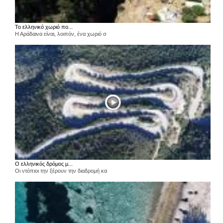
Το ελληνικό χωριό πο...
Η Αράδαινα είναι, λοιπόν, ένα χωριό σ
Ο ελληνικός δρόμος μ...
Οι ντόπιοι την ξέρουν την διαδρομή κα