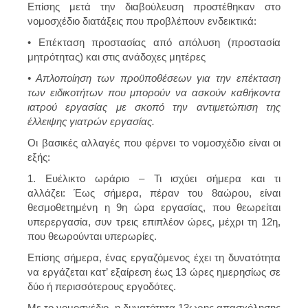
Επίσης μετά την διαβούλευση προστέθηκαν στο
νομοσχέδιο διατάξεις που προβλέπουν ενδεικτικά:
• Επέκταση προστασίας από απόλυση (προστασία
μητρότητας) και στις ανάδοχες μητέρες
• Απλοποίηση των προϋποθέσεων για την επέκταση
των ειδικοτήτων που μπορούν να ασκούν καθήκοντα
ιατρού εργασίας με σκοπό την αντιμετώπιση της
έλλειψης γιατρών εργασίας.
Οι βασικές αλλαγές που φέρνει το νομοσχέδιο είναι οι
εξής:
1. Ευέλικτο ωράριο
– Τι ισχύει σήμερα και τι
αλλάζει: Έως σήμερα, πέραν του 8αώρου, είναι
θεσμοθετημένη η 9η ώρα εργασίας, που θεωρείται
υπερεργασία, συν τρεις επιπλέον ώρες, μέχρι τη 12η,
που θεωρούνται υπερωρίες.
Επίσης σήμερα, ένας εργαζόμενος έχει τη δυνατότητα
να εργάζεται κατ’ εξαίρεση έως 13 ώρες ημερησίως σε
δύο ή περισσότερους εργοδότες.
Με το νομοσχέδιο, η δυνατότητα 13ωρης απασχόλησης