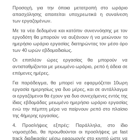
Προσοχή, για την όποια μετατροπή στο ωράριο
απασχόλησης απαιτείται υποχρεωτικά η συναίνεση
των εργαζομένων.
Με τα νέα δεδομένα και κατόπιν συνεννόησης με τον
εργοδότη θα μπορούν να αυξάνουν ή να μειώνουν το
ημερήσιο ωράριο εργασίας διατηρώντας τον μέσο όρο
των 40 ωρών εβδομαδιαίως.
Οι επιπλέον ώρες εργασίας θα μπορούν να
αντισταθμίζονται με μειωμένο ωράριο, ρεπό ή άδεια σε
επόμενες ημέρες.
Για παράδειγμα, θα μπορεί να εφαρμόζεται 10ωρη
εργασία ημερησίως για δυο μέρες, και σε αντάλλαγμα
οι εργαζόμενοι θα έχουν για δυο συνεχόμενες εντός της
ίδιας εβδομάδας μειωμένο ημερήσιο ωράριο εργασίας
ενώ την πέμπτη μέρα να παίρνουν ρεπό στο πλαίσιο
της 4ήμερης εργασίας.
4. Προσλήψεις εξπρές:
Παράλληλα, στο ίδιο
νομοσχέδιο, θα προωθoύνται οι προσλήψεις με fast
track διαδικασίες μέσω εφαρμογής στο κινητό ώστε να