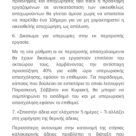
προσλήψεις και αποχωρήσεις fast track η πρόσληψη
εργαζομένων σε αντικατάσταση των οικειοθελώς
αποχωρούντων θα γίνεται άμεσα χωρίς να απαιτείται
να παρέλθει ένα 10ήμερο για να μη χαρακτηριστεί η
οικειοθελής αποχώρηση, ως απόλυση.
6. Δικαίωμα για υπερωρίες στην εκ περιτροπής
εργασία.
Με τη νέα ρύθμιση οι εκ περιτροπής απασχολούμενοι
θα έχουν δικαίωμα να εργαστούν επιπλέον του
οκταώρου τους, λαμβάνοντας την αντίστοιχη
προσαύξηση 40% για κάθε ώρα υπερωριακής
απασχόλησης, εφόσον το επιθυμούν. Για παράδειγμα,
κάποιος που δουλεύει σε εστιατόριο το οποίο λειτουργεί
Παρασκευή, Σάββατο και Κυριακή, θα μπορεί να
συμπληρώνει το εισόδημά του και με υπερωριακή
απασχόληση εφόσον το επιθυμεί.
7. «Σπαστή» άδεια κατ΄ελάχιστον 5 ημέρες – Τι αλλάζει
στη χορήγηση της θερινής άδειας
Περισσότερη αυτονομία στην κατανομή της ετήσιας
καλοκαιρινής άδειας προβλέπει η διάταξη που