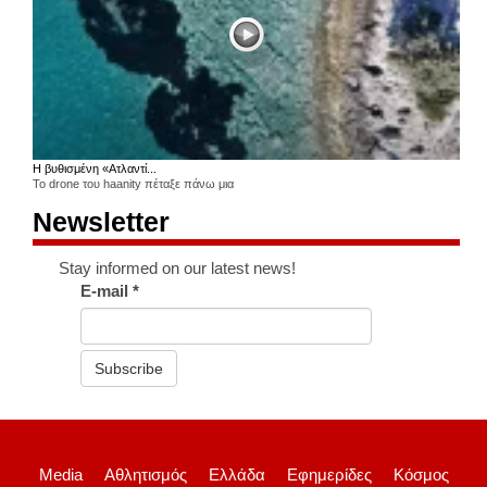
Η βυθισμένη «Ατλαντί...
Το drone του haanity πέταξε πάνω μια
Newsletter
Stay informed on our latest news!
E-mail
*
Subscribe
Media
Αθλητισμός
Ελλάδα
Εφημερίδες
Κόσμος