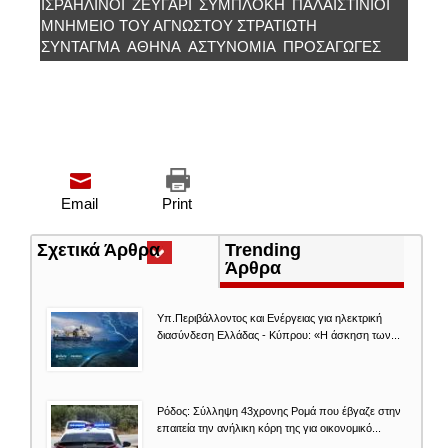
ΙΣΡΑΗΛΙΝΟΙ
ΖΕΥΓΆΡΙ
ΣΥΜΠΛΟΚΉ
ΠΑΛΑΙΣΤΙΝΙΟΙ
ΜΝΗΜΕΊΟ ΤΟΥ ΆΓΝΩΣΤΟΥ ΣΤΡΑΤΙΏΤΗ
ΣΥΝΤΑΓΜΑ
ΑΘΉΝΑ
ΑΣΤΥΝΟΜΊΑ
ΠΡΟΣΑΓΩΓΈΣ
Email
Print
Σχετικά Άρθρα
(ενεργή
Trending
καρτέλα)
Άρθρα
Υπ.Περιβάλλοντος και Ενέργειας για ηλεκτρική
διασύνδεση Ελλάδας - Κύπρου: «Η άσκηση των...
Ρόδος: Σύλληψη 43χρονης Ρομά που έβγαζε στην
επαιτεία την ανήλικη κόρη της για οικονομικό...