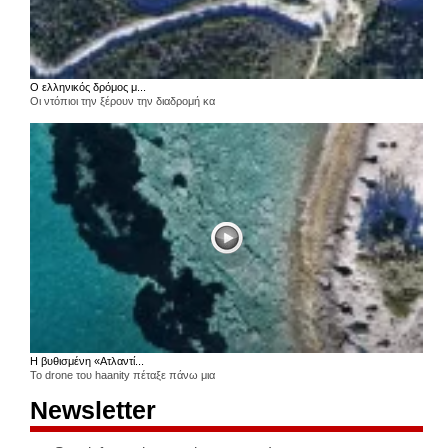
Ο ελληνικός δρόμος μ...
Οι ντόπιοι την ξέρουν την διαδρομή κα
Η βυθισμένη «Ατλαντί...
Το drone του haanity πέταξε πάνω μια
Newsletter