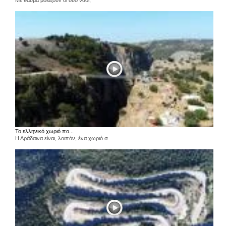
Με θαύμα μοιάζουν οι δύο ναοί,
Το ελληνικό χωριό πο...
Η Αράδαινα είναι, λοιπόν, ένα χωριό σ