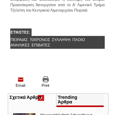
Προανάκριση διενεργείται από το Α’ Λιμενικό Τμήμα
Τζελέπη του Κεντρικού Λιμεναρχείου Πειραιά.
ΕΤΙΚΈΤΕΣ:
ΠΕΙΡΑΙΆΣ
70ΧΡΟΝΟΣ
ΣΎΛΛΗΨΗ
ΠΛΟΙΟ
ΑΝΉΛΙΚΕΣ
ΕΠΙΒΆΤΕΣ
Email
Print
Σχετικά Άρθρα
(ενεργή
Trending
καρτέλα)
Άρθρα
Νέα ευρωπαϊκή οδηγία: Τι θα συμβεί με τις