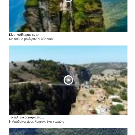
Κίνα: «Δίδυμοι» εντυ...
Με θαύμα μοιάζουν οι δύο ναοί,
Το ελληνικό χωριό πο...
Η Αράδαινα είναι, λοιπόν, ένα χωριό σ