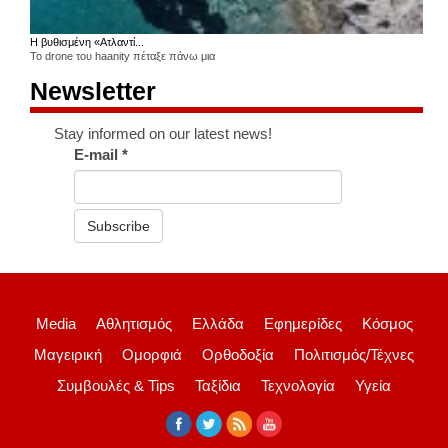
Η βυθισμένη «Ατλαντί...
Το drone του haanity πέταξε πάνω μια
Newsletter
Stay informed on our latest news!
E-mail
*
Subscribe
Media
Αθλητισμός
Ελλάδα
Εφημερίδες
Κόσμος
Μαγειρική
Ομορφιά
Ορθοδοξία
Πολιτισμός/Τέχνες
Συμβουλές & Tips
Ταξίδια
Τεχνολογία
Υγεία