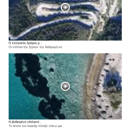
Ο ελληνικός δρόμος μ...
Οι ντόπιοι την ξέρουν την διαδρομή κα
Η βυθισμένη «Ατλαντί...
Το drone του haanity πέταξε πάνω μια