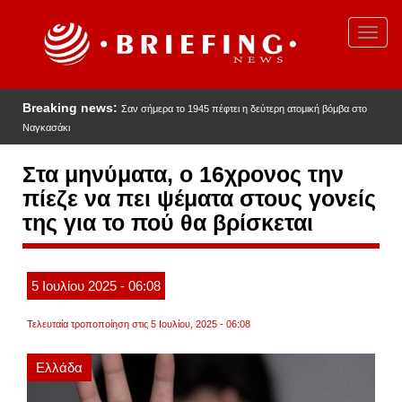
Παράκαμψη
προς
Toggl
το
navig
κυρίως
περιεχόμενο
Breaking news:
Σαν σήμερα το 1945 πέφτει η δεύτερη ατομική βόμβα στο
Ναγκασάκι
Στα μηνύματα, ο 16χρονος την
πίεζε να πει ψέματα στους γονείς
της για το πού θα βρίσκεται
5
Ιουλίου
2025
- 06:08
Τελευταία τροποποίηση στις 5 Ιουλίου, 2025 - 06:08
Ελλάδα