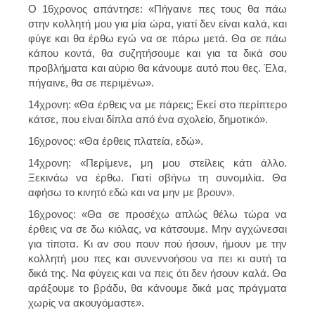
Ο 16χρονος απάντησε: «Πήγαινε πες τους θα πάω
στην κολλητή μου για μία ώρα, γιατί δεν είναι καλά, και
φύγε και θα έρθω εγώ να σε πάρω μετά. Θα σε πάω
κάπου κοντά, θα συζητήσουμε και για τα δικά σου
προβλήματα και αύριο θα κάνουμε αυτό που θες. Έλα,
πήγαινε, θα σε περιμένω».
14χρονη: «Θα έρθεις να με πάρεις; Εκεί στο περίπτερο
κάτσε, που είναι δίπλα από ένα σχολείο, δημοτικό».
16χρονος: «Θα έρθεις πλατεία, εδώ».
14χρονη: «Περίμενε, μη μου στείλεις κάτι άλλο.
Ξεκινάω να έρθω. Γιατί σβήνω τη συνομιλία. Θα
αφήσω το κινητό εδώ και να μην με βρουν».
16χρονος: «Θα σε προσέχω απλώς θέλω τώρα να
έρθεις να σε δω κιόλας, να κάτσουμε. Μην αγχώνεσαι
για τίποτα. Κι αν σου πουν πού ήσουν, ήμουν με την
κολλητή μου πες και συνεννοήσου να πει κι αυτή τα
δικά της. Να φύγεις και να πεις ότι δεν ήσουν καλά. Θα
αράξουμε το βράδυ, θα κάνουμε δικά μας πράγματα
χωρίς να ακουγόμαστε».