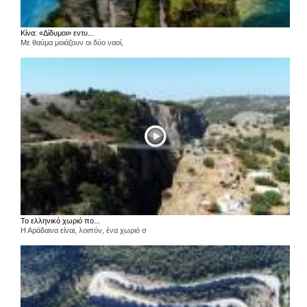
Κίνα: «Δίδυμοι» εντυ...
Με θαύμα μοιάζουν οι δύο ναοί,
Το ελληνικό χωριό πο...
Η Αράδαινα είναι, λοιπόν, ένα χωριό σ