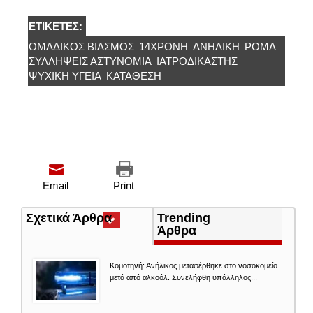
ΕΤΙΚΈΤΕΣ:
ΟΜΑΔΙΚΌΣ ΒΊΑΣΜΌΣ
14ΧΡΟΝΗ
ΑΝΉΛΙΚΗ
ΡΟΜΑ
ΣΥΛΛΉΨΕΙΣ ΑΣΤΥΝΟΜΊΑ
ΙΑΤΡΟΔΙΚΑΣΤΉΣ
ΨΥΧΙΚΉ ΥΓΕΊΑ
ΚΑΤΆΘΕΣΗ
Email
Print
Σχετικά Άρθρα
(ενεργή
Trending
καρτέλα)
Άρθρα
Κομοτηνή: Ανήλικος μεταφέρθηκε στο νοσοκομείο
μετά από αλκοόλ. Συνελήφθη υπάλληλος...