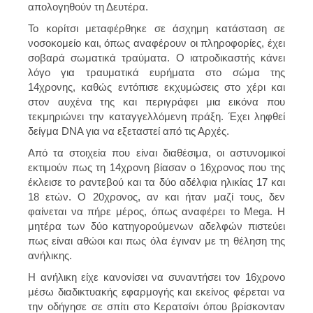
απολογηθούν τη Δευτέρα.
Το κορίτσι μεταφέρθηκε σε άσχημη κατάσταση σε
νοσοκομείο και, όπως αναφέρουν οι πληροφορίες, έχει
σοβαρά σωματικά τραύματα. Ο ιατροδικαστής κάνει
λόγο για τραυματικά ευρήματα στο σώμα της
14χρονης, καθώς εντόπισε εκχυμώσεις στο χέρι και
στον αυχένα της και περιγράφει μια εικόνα που
τεκμηριώνει την καταγγελλόμενη πράξη. Έχει ληφθεί
δείγμα DNA για να εξεταστεί από τις Αρχές.
Από τα στοιχεία που είναι διαθέσιμα, οι αστυνομικοί
εκτιμούν πως τη 14χρονη βίασαν ο 16χρονος που της
έκλεισε το ραντεβού και τα δύο αδέλφια ηλικίας 17 και
18 ετών. Ο 20χρονος, αν και ήταν μαζί τους, δεν
φαίνεται να πήρε μέρος, όπως αναφέρει το Mega. Η
μητέρα των δύο κατηγορούμενων αδελφών πιστεύει
πως είναι αθώοι και πως όλα έγιναν με τη θέληση της
ανήλικης.
Η ανήλικη είχε κανονίσει να συναντήσει τον 16χρονο
μέσω διαδικτυακής εφαρμογής και εκείνος φέρεται να
την οδήγησε σε σπίτι στο Κερατσίνι όπου βρίσκονταν