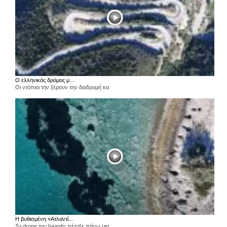
Ο ελληνικός δρόμος μ...
Οι ντόπιοι την ξέρουν την διαδρομή κα
Η βυθισμένη «Ατλαντί...
Το drone του haanity πέταξε πάνω μια