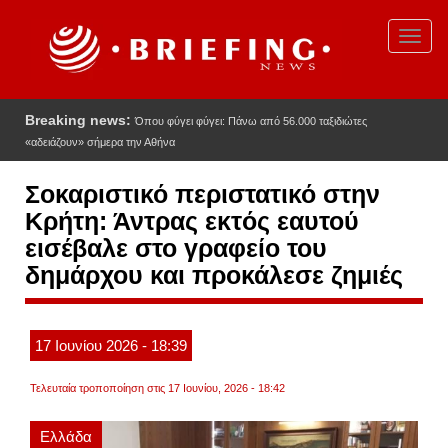
Παράκαμψη
προς
Toggl
το
navig
κυρίως
περιεχόμενο
Breaking news:
Όπου φύγει φύγει: Πάνω από 56.000 ταξιδιώτες
«αδειάζουν» σήμερα την Αθήνα
Σοκαριστικό περιστατικό στην
Κρήτη: Άντρας εκτός εαυτού
εισέβαλε στο γραφείο του
δημάρχου και προκάλεσε ζημιές
17
Ιουνίου
2026
- 18:39
Τελευταία τροποποίηση στις 17 Ιουνίου, 2026 - 18:42
Ελλάδα