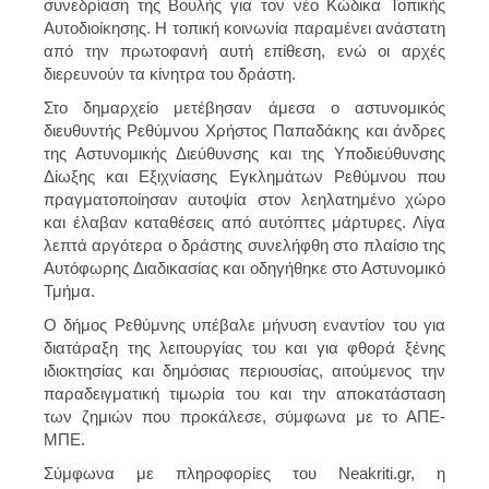
συνεδρίαση της Βουλής για τον νέο Κώδικα Τοπικής
Αυτοδιοίκησης. Η τοπική κοινωνία παραμένει ανάστατη
από την πρωτοφανή αυτή επίθεση, ενώ οι αρχές
διερευνούν τα κίνητρα του δράστη.
Στο δημαρχείο μετέβησαν άμεσα ο αστυνομικός
διευθυντής Ρεθύμνου Χρήστος Παπαδάκης και άνδρες
της Αστυνομικής Διεύθυνσης και της Υποδιεύθυνσης
Δίωξης και Εξιχνίασης Εγκλημάτων Ρεθύμνου που
πραγματοποίησαν αυτοψία στον λεηλατημένο χώρο
και έλαβαν καταθέσεις από αυτόπτες μάρτυρες. Λίγα
λεπτά αργότερα ο δράστης συνελήφθη στο πλαίσιο της
Αυτόφωρης Διαδικασίας και οδηγήθηκε στο Αστυνομικό
Τμήμα.
Ο δήμος Ρεθύμνης υπέβαλε μήνυση εναντίον του για
διατάραξη της λειτουργίας του και για φθορά ξένης
ιδιοκτησίας και δημόσιας περιουσίας, αιτούμενος την
παραδειγματική τιμωρία του και την αποκατάσταση
των ζημιών που προκάλεσε, σύμφωνα με το ΑΠΕ-
ΜΠΕ.
Σύμφωνα με πληροφορίες του Neakriti.gr, η