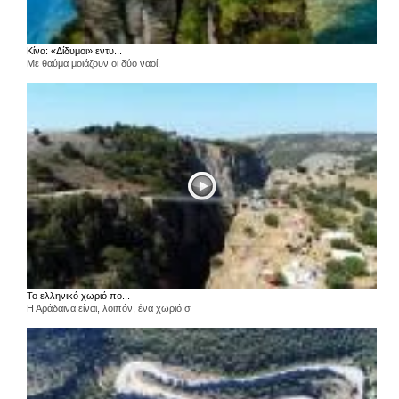
Κίνα: «Δίδυμοι» εντυ...
Με θαύμα μοιάζουν οι δύο ναοί,
Το ελληνικό χωριό πο...
Η Αράδαινα είναι, λοιπόν, ένα χωριό σ