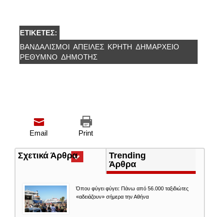
ΕΤΙΚΈΤΕΣ:
ΒΑΝΔΑΛΙΣΜΟΙ
ΑΠΕΙΛΕΣ
ΚΡΉΤΗ
ΔΗΜΑΡΧΕΙΟ
ΡΈΘΥΜΝΟ
ΔΗΜΟΤΗΣ
Email
Print
Σχετικά Άρθρα
(ενεργή
Trending
καρτέλα)
Άρθρα
Όπου φύγει φύγει: Πάνω από 56.000 ταξιδιώτες
«αδειάζουν» σήμερα την Αθήνα