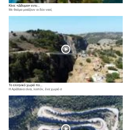
Κίνα: «Δίδυμοι» εντυ...
Με θαύμα μοιάζουν οι δύο ναοί,
Το ελληνικό χωριό πο...
Η Αράδαινα είναι, λοιπόν, ένα χωριό σ