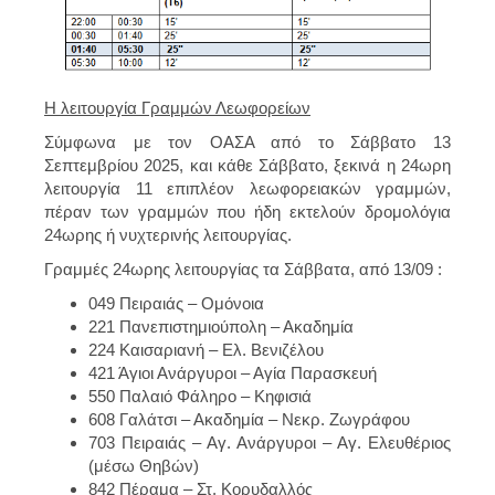
Η λειτουργία Γραμμών Λεωφορείων
Σύμφωνα με τον ΟΑΣΑ από το Σάββατο 13
Σεπτεμβρίου 2025, και κάθε Σάββατο, ξεκινά η 24ωρη
λειτουργία 11 επιπλέον λεωφορειακών γραμμών,
πέραν των γραμμών που ήδη εκτελούν δρομολόγια
24ωρης ή νυχτερινής λειτουργίας.
Γραμμές 24ωρης λειτουργίας τα Σάββατα, από 13/09 :
049 Πειραιάς – Ομόνοια
221 Πανεπιστημιούπολη – Ακαδημία
224 Καισαριανή – Ελ. Βενιζέλου
421 Άγιοι Ανάργυροι – Αγία Παρασκευή
550 Παλαιό Φάληρο – Κηφισιά
608 Γαλάτσι – Ακαδημία – Νεκρ. Ζωγράφου
703 Πειραιάς – Αγ. Ανάργυροι – Αγ. Ελευθέριος
(μέσω Θηβών)
842 Πέραμα – Στ. Κορυδαλλός