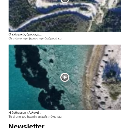
Ο ελληνικός δρόμος μ...
Οι ντόπιοι την ξέρουν την διαδρομή κα
Η βυθισμένη «Ατλαντί...
Το drone του haanity πέταξε πάνω μια
Newsletter