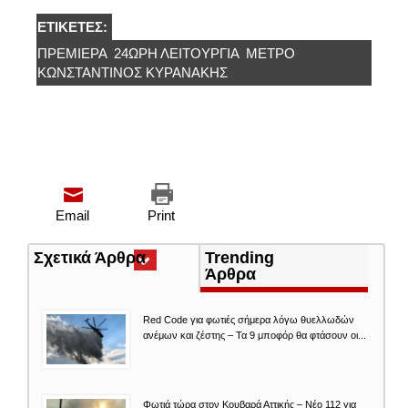
ΕΤΙΚΈΤΕΣ:
ΠΡΕΜΙΕΡΑ
24ΩΡΗ ΛΕΙΤΟΥΡΓΊΑ
ΜΕΤΡΌ
ΚΩΝΣΤΑΝΤΊΝΟΣ ΚΥΡΑΝΆΚΗΣ
Email
Print
Σχετικά Άρθρα
(ενεργή
Trending
καρτέλα)
Άρθρα
Red Code για φωτιές σήμερα λόγω θυελλωδών
ανέμων και ζέστης – Τα 9 μποφόρ θα φτάσουν οι...
Φωτιά τώρα στον Κουβαρά Αττικής – Νέο 112 για