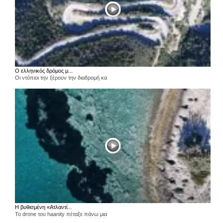
Ο ελληνικός δρόμος μ...
Οι ντόπιοι την ξέρουν την διαδρομή κα
Η βυθισμένη «Ατλαντί...
Το drone του haanity πέταξε πάνω μια