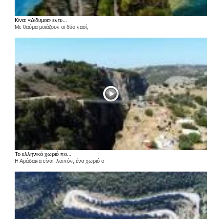
Κίνα: «Δίδυμοι» εντυ...
Με θαύμα μοιάζουν οι δύο ναοί,
Το ελληνικό χωριό πο...
Η Αράδαινα είναι, λοιπόν, ένα χωριό σ