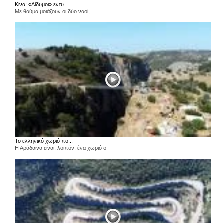
Κίνα: «Δίδυμοι» εντυ...
Με θαύμα μοιάζουν οι δύο ναοί,
Το ελληνικό χωριό πο...
Η Αράδαινα είναι, λοιπόν, ένα χωριό σ