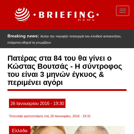
Παράκαμψη
προς
Toggl
το
navig
κυρίως
περιεχόμενο
Breaking news:
Αυτην την «κρυφή» λειτουργία του κλειδιού αυτοκινήτου,
ελάχιστοι οδηγοί τη γνωρίζουν
Πατέρας στα 84 του θα γίνει ο
Κώστας Βουτσάς - Η σύντροφος
του είναι 3 μηνών έγκυος &
περιμένει αγόρι
26
Ιανουαρίου
2016
- 19:30
Τελευταία τροποποίηση στις 26 Ιανουαρίου, 2016 - 19:31
Ελλάδα