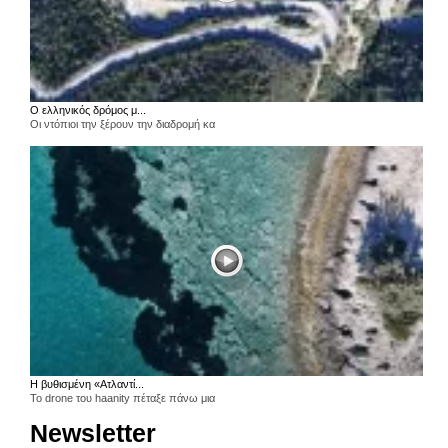
Ο ελληνικός δρόμος μ...
Οι ντόπιοι την ξέρουν την διαδρομή κα
Η βυθισμένη «Ατλαντί...
Το drone του haanity πέταξε πάνω μια
Newsletter