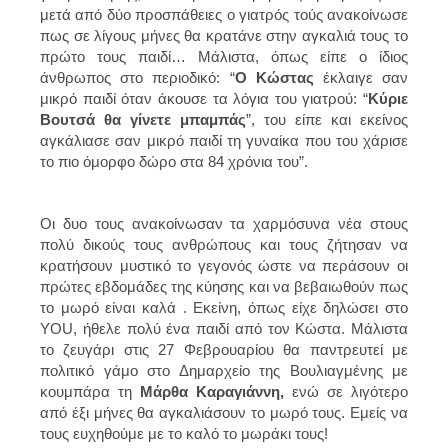
μετά από δύο προσπάθειες ο γιατρός τούς ανακοίνωσε
πως σε λίγους μήνες θα κρατάνε στην αγκαλιά τους το
πρώτο τους παιδί… Μάλιστα, όπως είπε ο ίδιος
άνθρωπος στο περιοδικό: “
Ο Κώστας
έκλαιγε σαν
μικρό παιδί όταν άκουσε τα λόγια του γιατρού: “
Κύριε
Βουτσά θα γίνετε μπαμπάς
”, του είπε και εκείνος
αγκάλιασε σαν μικρό παιδί τη γυναίκα που του χάρισε
το πιο όμορφο δώρο στα 84 χρόνια του”.
Οι δυο τους ανακοίνωσαν τα χαρμόσυνα νέα στους
πολύ δικούς τους ανθρώπους και τους ζήτησαν να
κρατήσουν μυστικό το γεγονός ώστε να περάσουν οι
πρώτες εβδομάδες της κύησης και να βεβαιωθούν πως
το μωρό είναι καλά . Εκείνη, όπως είχε δηλώσει στο
YOU, ήθελε πολύ ένα παιδί από τον Κώστα. Μάλιστα
το ζευγάρι στις 27 Φεβρουαρίου θα παντρευτεί με
πολιτικό γάμο στο Δημαρχείο της Βουλιαγμένης με
κουμπάρα τη
Μάρθα Καραγιάννη,
ενώ σε λιγότερο
από έξι μήνες θα αγκαλιάσουν το μωρό τους. Εμείς να
τους ευχηθούμε με το καλό το μωράκι τους!