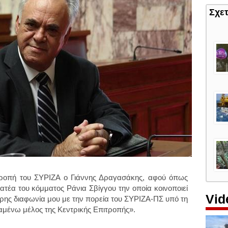
Σχε
τροπή του ΣΥΡΙΖΑ ο Γιάννης Δραγασάκης, αφού όπως
ατέα του κόμματος Ράνια Σβίγγου την οποία κοινοποιεί
Vid
ρης διαφωνία μου με την πορεία του ΣΥΡΙΖΑ-ΠΣ υπό τη
ραμένω μέλος της Κεντρικής Επιτροπής».