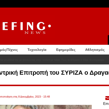
σμός/Τέχνες
Τεχνολογία
Εφημερίδες
Αθλητισμός
5α γενέθλιά της με βουτώντας στην πισίνα με τιάρα. Πως αντέδρασε ο Χάρι. Φωτογραφία
εντρική Επιτροπή του ΣΥΡΙΖΑ ο Δραγ
οποποίηση στις 8 Δεκεμβρίου, 2023 - 15:48
Ema