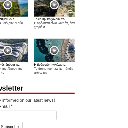
δυμοι» εντυ...
Το ελληνικό χωριό πο...
 μοιάζουν οι δύο
Η Αράδαινα είναι, λοιπόν, ένα
χωριό σ
κός δρόμος μ...
Η βυθισμένη «Ατλαντί...
οι την ξέρουν την
Το drone του haanity πέταξε
 κα
πάνω μια
sletter
y informed on our latest news!
-mail
*
Subscribe