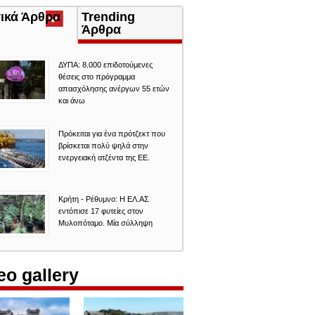
τικά Άρθρα
(ενεργή
Trending
καρτέλα)
Άρθρα
ΔΥΠΑ: 8.000 επιδοτούμενες
θέσεις στο πρόγραμμα
απασχόλησης ανέργων 55 ετών
και άνω
Πρόκειται για ένα πρότζεκτ που
βρίσκεται πολύ ψηλά στην
ενεργειακή ατζέντα της ΕΕ.
Κρήτη - Ρέθυμνο: Η ΕΛ.ΑΣ
εντόπισε 17 φυτείες στον
Μυλοπόταμο. Μία σύλληψη
eo gallery