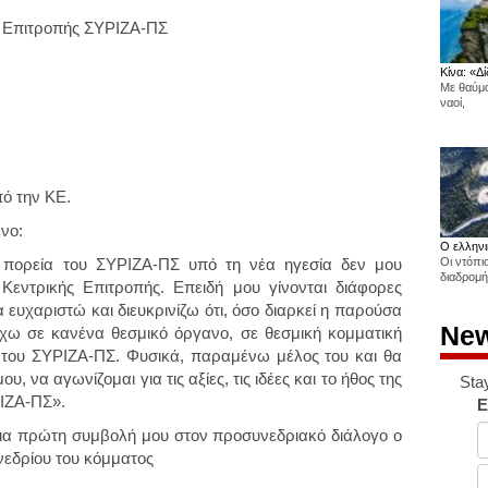
ς Επιτροπής ΣΥΡΙΖΑ-ΠΣ
Κίνα: «Δί
Με θαύμα
ναοί,
πό την ΚΕ.
νο:
Ο ελληνι
πορεία του ΣΥΡΙΖΑ-ΠΣ υπό τη νέα ηγεσία δεν μου
Οι ντόπι
διαδρομή
Κεντρικής Επιτροπής. Επειδή μου γίνονται διάφορες
 ευχαριστώ και διευκρινίζω ότι, όσο διαρκεί η παρούσα
New
χω σε κανένα θεσμικό όργανο, σε θεσμική κομματική
 του ΣΥΡΙΖΑ-ΠΣ. Φυσικά, παραμένω μέλος του και θα
 να αγωνίζομαι για τις αξίες, τις ιδέες και το ήθος της
Sta
ΡΙΖΑ-ΠΣ».
E
μια πρώτη συμβολή μου στον προσυνεδριακό διάλογο ο
υνεδρίου του κόμματος