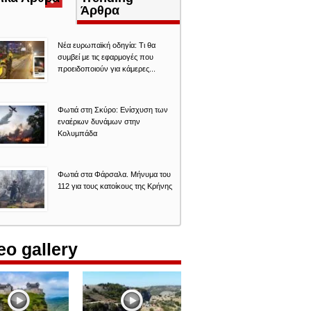
καρτέλα)
Άρθρα
Νέα ευρωπαϊκή οδηγία: Τι θα
συμβεί με τις εφαρμογές που
προειδοποιούν για κάμερες...
Φωτιά στη Σκύρο: Ενίσχυση των
εναέριων δυνάμων στην
Κολυμπάδα
Φωτιά στα Φάρσαλα. Μήνυμα του
112 για τους κατοίκους της Κρήνης
eo gallery