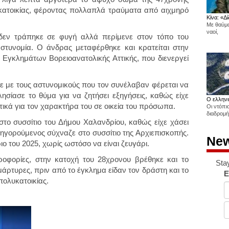
κατοικίας, φέροντας πολλαπλά τραύματα από αιχμηρό
Κίνα: «Δί
Με θαύμα
ναοί,
δεν τράπηκε σε φυγή αλλά περίμενε στον τόπο του
στυνομία. Ο άνδρας μεταφέρθηκε και κρατείται στην
 Εγκλημάτων Βορειοανατολικής Αττικής, που διενεργεί
ε με τους αστυνομικούς που τον συνέλαβαν φέρεται να
ησίασε το θύμα για να ζητήσει εξηγήσεις, καθώς είχε
Ο ελληνι
ητικά για τον χαρακτήρα του σε οικεία του πρόσωπα.
Οι ντόπι
διαδρομή
 στο συσσίτιο του Δήμου Χαλανδρίου, καθώς είχε χάσει
τηγορούμενος σύχναζε στο συσσίτιο της Αρχιεπισκοπής.
New
ο του 2025, χωρίς ωστόσο να είναι ζευγάρι.
ροφορίες, στην κατοχή του 28χρονου βρέθηκε και το
Sta
άρτυρες, πριν από το έγκλημα είδαν τον δράστη και το
E
πολυκατοικίας.