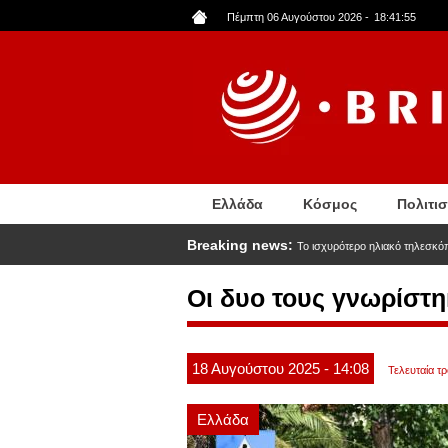
Παράκαμψη
Πέμπτη 06 Αυγούστου 2026
-
18:41:55
προς
το
κυρίως
περιεχόμενο
Ελλάδα
Κόσμος
Πολιτι
Breaking news:
Το ισχυρότερο ηλιακό τηλεσκόπ
Οι δυο τους γνωρίστηκ
18
Αυγούστου
2025
- 14:08
Τελευταία τ
Ελλάδα