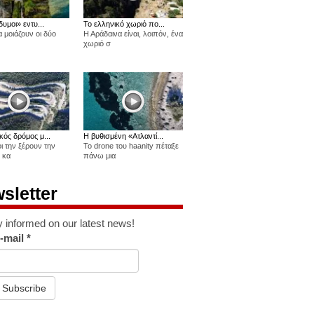
δυμοι» εντυ...
Το ελληνικό χωριό πο...
 μοιάζουν οι δύο
Η Αράδαινα είναι, λοιπόν, ένα
χωριό σ
κός δρόμος μ...
Η βυθισμένη «Ατλαντί...
οι την ξέρουν την
Το drone του haanity πέταξε
 κα
πάνω μια
sletter
y informed on our latest news!
-mail
*
Subscribe