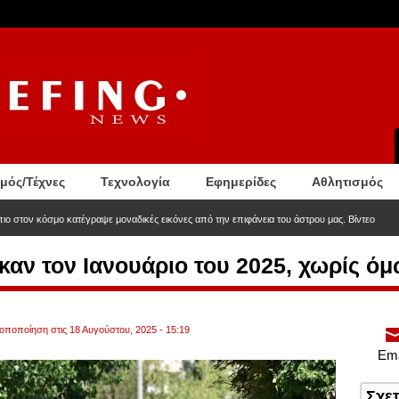
σμός/Τέχνες
Τεχνολογία
Εφημερίδες
Αθλητισμός
ιο στον κόσμο κατέγραψε μοναδικές εικόνες από την επιφάνεια του άστρου μας. Βίντεο
αν τον Ιανουάριο του 2025, χωρίς όμω
ροποποίηση στις 18 Αυγούστου, 2025 - 15:19
Ema
Σχε