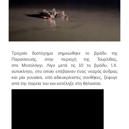
Τροχαίο δυστύχημα σημειώθηκε το βράδυ της
Παρασκευής, στην περιοχή της Τουρλίδας,
στο Μεσολόγγι. Λίγο μετά τις 10 το βράδυ, Ι.Χ.
αυτοκίνητο, στο οποίο επέβαιναν ένας νεαρός άνδρας
και μία γυναίκα, υπό αδιευκρίνιστες συνθήκες, ξέφυγε
από την πορεία του και κατέληξε στη θάλασσα.