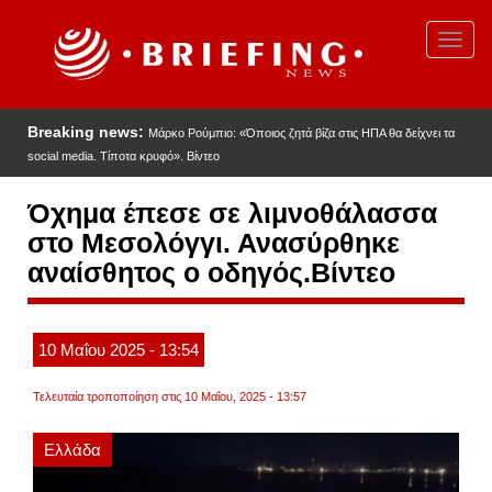
Παράκαμψη
προς
Toggl
το
navig
κυρίως
περιεχόμενο
Breaking news:
Μάρκο Ρούμπιο: «Όποιος ζητά βίζα στις ΗΠΑ θα δείχνει τα
social media. Τίποτα κρυφό». Βίντεο
Όχημα έπεσε σε λιμνοθάλασσα
στο Μεσολόγγι. Ανασύρθηκε
αναίσθητος ο οδηγός.Βίντεο
10
Μαΐου
2025
- 13:54
Τελευταία τροποποίηση στις 10 Μαΐου, 2025 - 13:57
Ελλάδα