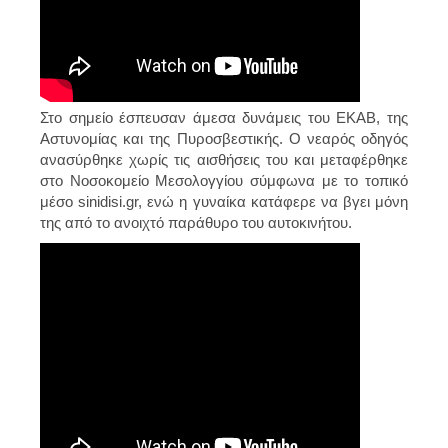
Στο σημείο έσπευσαν άμεσα δυνάμεις του ΕΚΑΒ, της
Αστυνομίας και της Πυροσβεστικής. Ο νεαρός οδηγός
ανασύρθηκε χωρίς τις αισθήσεις του και μεταφέρθηκε
στο Νοσοκομείο Μεσολογγίου σύμφωνα με το τοπικό
μέσο sinidisi.gr, ενώ η γυναίκα κατάφερε να βγει μόνη
της από το ανοιχτό παράθυρο του αυτοκινήτου.