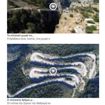
Το ελληνικό χωριό πο...
Η Αράδαινα είναι, λοιπόν, ένα χωριό σ
Ο ελληνικός δρόμος μ...
Οι ντόπιοι την ξέρουν την διαδρομή κα