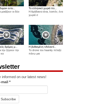
δυμοι» εντυ...
Το ελληνικό χωριό πο...
 μοιάζουν οι δύο
Η Αράδαινα είναι, λοιπόν, ένα
χωριό σ
κός δρόμος μ...
Η βυθισμένη «Ατλαντί...
οι την ξέρουν την
Το drone του haanity πέταξε
 κα
πάνω μια
sletter
y informed on our latest news!
-mail
*
Subscribe