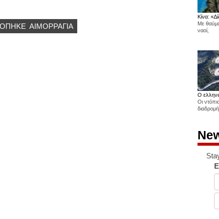
Κίνα: «Δί
Με θαύμα
ΟΠΗΚΕ
ΑΙΜΟΡΡΑΓΙΑ
ναοί,
Ο ελληνι
Οι ντόπι
διαδρομή
New
Sta
E