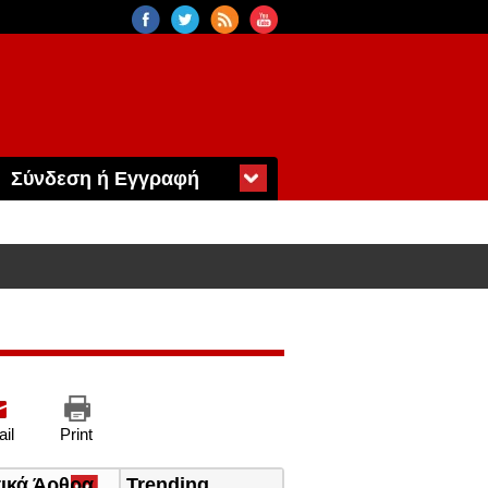
Σύνδεση ή Εγγραφή
il
Print
τικά Άρθρα
(ενεργή
Trending