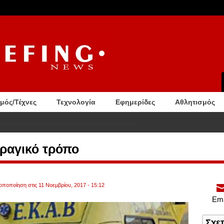
σμός/Τέχνες
Τεχνολογία
Εφημερίδες
Αθλητισμός
ου κλειδιού αυτοκινήτου, ελάχιστοι οδηγοί τη γνωρίζουν
τραγικό τρόπο
ροποποίηση στις 11 Νοεμβρίου, 2017 - 15:12
Ema
Σχε