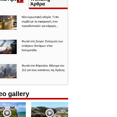
καρτέλα)
Άρθρα
Νέα ευρωπαϊκή οδηγία: Τι θα
συμβεί με τις εφαρμογές που
προειδοποιούν για κάμερες...
Φωτιά στη Σκύρο: Ενίσχυση των
εναέριων δυνάμων στην
Κολυμπάδα
Φωτιά στα Φάρσαλα. Μήνυμα του
112 για τους κατοίκους της Κρήνης
eo gallery