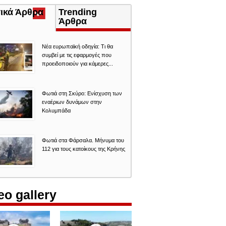
τικά Άρθρα
(ενεργή
Trending
καρτέλα)
Άρθρα
Νέα ευρωπαϊκή οδηγία: Τι θα
συμβεί με τις εφαρμογές που
προειδοποιούν για κάμερες...
Φωτιά στη Σκύρο: Ενίσχυση των
εναέριων δυνάμων στην
Κολυμπάδα
Φωτιά στα Φάρσαλα. Μήνυμα του
112 για τους κατοίκους της Κρήνης
eo gallery