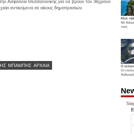
 την Ασφάλεια Θεσσαλονίκης για να βρουν τον 36χρονο
αία αντικείμενα σε οίκους δημοπρασιών.
Κίνα: «Δί
Με θαύμα
ναοί,
ΗΣ
ΜΠΑΜΠΗΣ
ΑΡΧΑΙΑ
Ο ελληνι
Οι ντόπι
διαδρομή
New
Sta
E