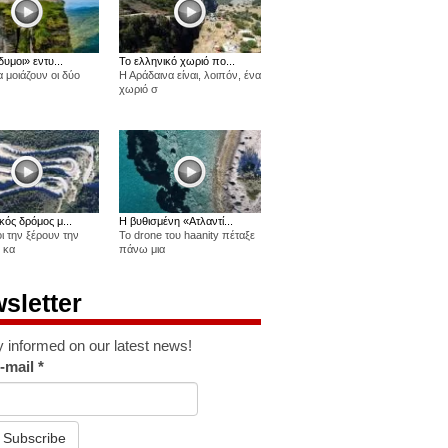
δυμοι» εντυ...
Το ελληνικό χωριό πο...
 μοιάζουν οι δύο
Η Αράδαινα είναι, λοιπόν, ένα
χωριό σ
κός δρόμος μ...
Η βυθισμένη «Ατλαντί...
οι την ξέρουν την
Το drone του haanity πέταξε
 κα
πάνω μια
sletter
y informed on our latest news!
-mail
*
Subscribe