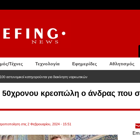
σμός/Τέχνες
Τεχνολογία
Εφημερίδες
Αθλητισμός
100 αστυνομικοί κατηγορούνται για διακίνηση ναρκωτικών
υ 50χρονου κρεοπώλη ο άνδρας που σ
 τροποποίηση στις 2 Φεβρουαρίου, 2024 - 15:51
Ema