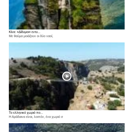
Κίνα: «Δίδυμοι» εντυ...
Με θαύμα μοιάζουν οι δύο ναοί,
Το ελληνικό χωριό πο...
Η Αράδαινα είναι, λοιπόν, ένα χωριό σ