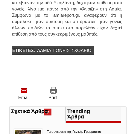
κατέβαιναν την οδό Υψηλάντη, δέχτηκαν επίθεση από
γονείς, λίγο πιο πάνω από την «Άνοιξη» στη Λαμία.
Συμφωνα με το
lamiareport.gr, αναφέρουν ότι η
συμπλοκή ήταν σύντομη και ότι δράστες ήταν γονείς
άλλων παιδιών τα οποία στο παρελθόν είχαν δεχτεί
επίθεση από τους συγκεκριμένους μαθητές.
ΕΤΙΚΈΤΕΣ:
ΛΑΜΊΑ
ΓΟΝΕΙΣ
ΣΧΟΛΕΊΟ
Email
Print
Σχετικά Άρθρα
(ενεργή
Trending
καρτέλα)
Άρθρα
Τα συνεργεία της Γενικής Γραμματείας