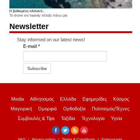
Η βυθισμένη «Ατλαντί...
Το drone του haanity πέταξε πάνω μια
Newsletter
Stay informed on our latest news!
E-mail
*
Subscribe
Media
Αθλητισμός
Ελλάδα
Εφημερίδες
Κόσμος
Μαγειρική
Ομορφιά
Ορθοδοξία
Πολιτισμός/Τέχνες
Συμβουλές & Tips
Ταξίδια
Τεχνολογία
Υγεία
FAQ
Privacy policy
Terms & Conditions
Επικοινωνία