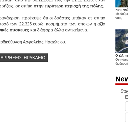
ρρήξεις, σε σπίτια
στην ευρύτερη περιοχή της πόλης.
Κίνα: «Δί
Με θαύμα
ανάκριση, προέκυψε ότι οι δράστες μπήκαν σε σπίτια
ναοί,
ποσό των 22.325 ευρώ, κοσμήματα των οποίων η αξία
νικές συσκευές
και διάφορα άλλα αντικείμενα.
Υποδιεύθυνση Ασφαλείας Ηρακλείου.
Ο ελληνι
ΙΑΡΡΉΞΕΙΣ
ΗΡΆΚΛΕΙΟ
Οι ντόπι
διαδρομή
New
Sta
E