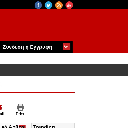
Σύνδεση ή Εγγραφή
ν
il
Print
τικά Άρθρα
(ενεργή
Trending