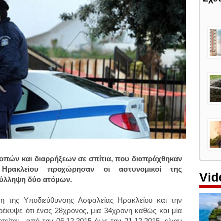
λοπών και διαρρήξεων σε σπίτια, που διαπράχθηκαν
Ηρακλείου προχώρησαν οι αστυνομικοί της
Vid
σύλληψη δύο ατόμων.
ση της Υποδιεύθυνσης Ασφαλείας
Ηρακλείου
και την
οέκυψε ότι ένας 28χρονος, μια 34χρονη καθώς και μία
είται-, από την 06.12.2015 έως την 21.12.2015, είχαν