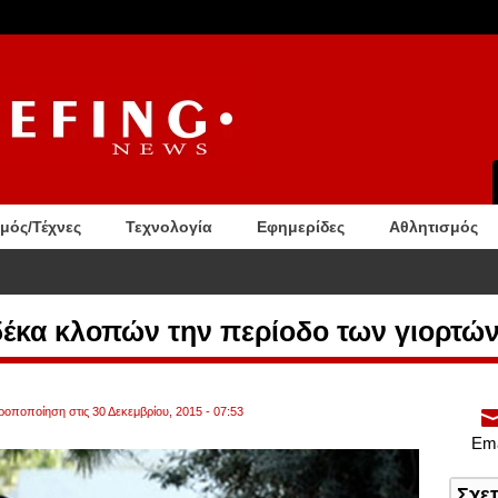
σμός/Τέχνες
Τεχνολογία
Εφημερίδες
Αθλητισμός
 makeup trend που γίνεται viral στα social media
δέκα κλοπών την περίοδο των γιορτώ
τροποποίηση στις 30 Δεκεμβρίου, 2015 - 07:53
Ema
Σχε