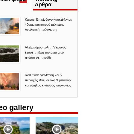
καρτέλα)
Άρθρα
Καιρός: Επικίνδυνο «κοκτέιλ» με
40αρια και ισχυρά μελτέμια.
Αναλυτική πρόγνωση
Αλεξανδρούπολη: 77χρονος
έχασε τη ζωή του μετά από
πτώση σε πηγάδι
Red Code για Αττική και 5
περιοχές: Άνεμοι έως 9 μποφόρ
και υψηλός κίνδυνος πυρκαγιάς
eo gallery