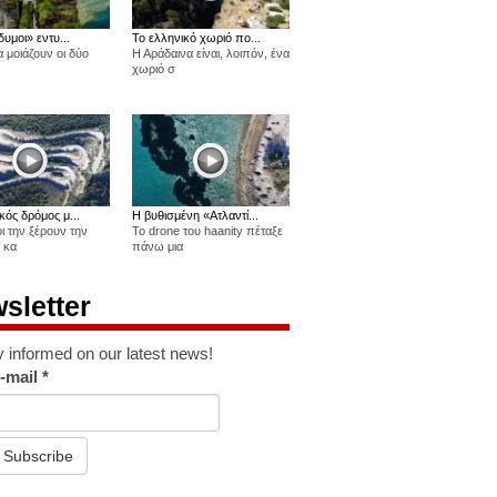
δυμοι» εντυ...
Το ελληνικό χωριό πο...
 μοιάζουν οι δύο
Η Αράδαινα είναι, λοιπόν, ένα
χωριό σ
κός δρόμος μ...
Η βυθισμένη «Ατλαντί...
οι την ξέρουν την
Το drone του haanity πέταξε
 κα
πάνω μια
sletter
y informed on our latest news!
-mail
*
Subscribe