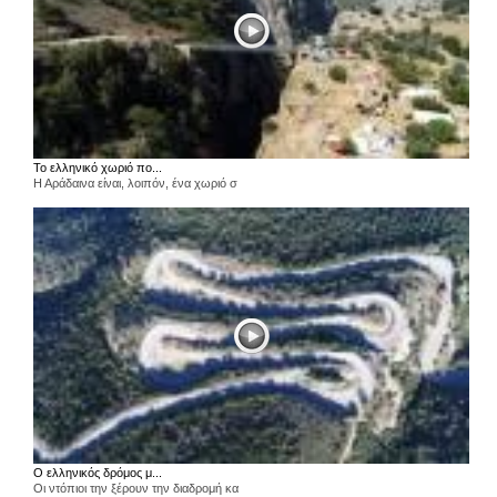
Το ελληνικό χωριό πο...
Η Αράδαινα είναι, λοιπόν, ένα χωριό σ
Ο ελληνικός δρόμος μ...
Οι ντόπιοι την ξέρουν την διαδρομή κα