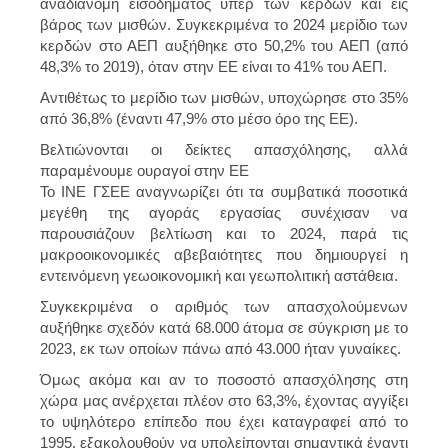
αναδιανομή εισοδήματος υπέρ των κερδών και εις
βάρος των μισθών. Συγκεκριμένα το 2024 μερίδιο των
κερδών στο ΑΕΠ αυξήθηκε στο 50,2% του ΑΕΠ (από
48,3% το 2019), όταν στην ΕΕ είναι το 41% του ΑΕΠ.
Αντιθέτως το μερίδιο των μισθών, υποχώρησε στο 35%
από 36,8% (έναντι 47,9% στο μέσο όρο της ΕΕ).
Βελτιώνονται οι δείκτες απασχόλησης, αλλά
παραμένουμε ουραγοί στην ΕΕ
Το ΙΝΕ ΓΣΕΕ αναγνωρίζει ότι τα συμβατικά ποσοτικά
μεγέθη της αγοράς εργασίας συνέχισαν να
παρουσιάζουν βελτίωση και το 2024, παρά τις
μακροοικονομικές αβεβαιότητες που δημιουργεί η
εντεινόμενη γεωοικονομική και γεωπολιτική αστάθεια.
Συγκεκριμένα ο αριθμός των απασχολούμενων
αυξήθηκε σχεδόν κατά 68.000 άτομα σε σύγκριση με το
2023, εκ των οποίων πάνω από 43.000 ήταν γυναίκες.
Όμως ακόμα και αν το ποσοστό απασχόλησης στη
χώρα μας ανέρχεται πλέον στο 63,3%, έχοντας αγγίξει
το υψηλότερο επίπεδο που έχει καταγραφεί από το
1995, εξακολουθούν να υπολείπονται σημαντικά έναντι