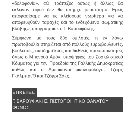
«δολοφονία». «Οι τράπεζες ούτως ή άλλως θα
έκλειναν αφού δεν θα υπήρχε ρευστότητα. Εμείς
αποφασίσαμε να τις κλείσουμε νωρίτερα για να
αποφευχθούν ταραχές και το ενδεχόμενο σωματικής
βλάβης», υπογράμμισε ο Γ. Βαρουφάκης.
Σύμφωνα με τους δύο ομιλητές, η εν λόγω
πρωτοβουλία στηρίζεται από πολλούς ευρωβουλευτές,
βουλευτές, ακαδημαϊκούς και διεθνείς προσωπικότητες
όπως ο Μπενουά Αμόν, υποψήφιος του Σοσιαλιστικού
Κόμματος για την Προεδρία της Γαλλικής Δημοκρατίας
καθώς και οι Αμερικανοί οικονομολόγοι, Τζέιμς
Γκάλμπρεϊθ και Τζέφρι Σακς.
ΕΤΙΚΈΤΕΣ:
Γ. ΒΑΡΟΥΦΆΚΗΣ
ΠΙΣΤΟΠΟΙΗΤΙΚΌ ΘΑΝΆΤΟΥ
ΦΌΝΟΣ