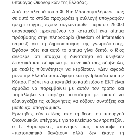
υπουργός Οικονομικών της Ελλάδας.
Από την πλευρά του ο Φ. Ντε Μάσι συμπλήρωσε πως
σε αυτό το στάδιο προχωράει η συλλογή υπογραφών
(μέχρι στιγμής έχουν συγκεντρωθεί περίπου 25.000
υπογραφές) προκειμένου να κατατεθεί ένα αίτημα
πρόσβασης στην πληροφορία (freedom of information
request) για τη δημοσιοποίηση της γνωμοδότησης.
Εφόσον ούτε και αυτό το αίτημα γίνει δεκτό, ο ίδιος
ανέφερε, ότι υπάρχει η δυνατότητα να κινηθούν
δικαστικά και, σύμφωνα με το νομικό τους σύμβουλο,
με «καλές πιθανότητες» να κερδίσουν. «Δεν αφορά
μόνο την Ελλάδα αυτό. Αφορά και την Ιρλανδία και την
Κύπρο. Πρέπει να απαντηθεί το κατά πόσο η ΕΚΤ είναι
αρμόδια να παρεμβαίνει με αυτόν τον τρόπο και
παράλληλα να παρέχει ρευστότητα με σκοπό να
εξαναγκάζει τις κυβερνήσεις να κόβουν συντάξεις και
μισθούς», υπογράμμισε.
Ερωτηθείς εάν ο ίδιος, από τη θέση του υπουργού
Οικονομικών υπέγραψε για το κλείσιμο των τραπεζών,
ο Γ. Βαρουφάκης απάντησε πως υπέγραψε το
«πιστοποιητικό θανάτου» αλλά δεν έκανε τη