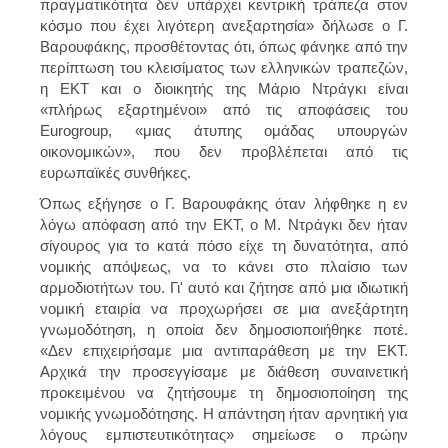
πραγματικότητα δεν υπάρχει κεντρική τράπεζα στον
κόσμο που έχει λιγότερη ανεξαρτησία» δήλωσε ο Γ.
Βαρουφάκης, προσθέτοντας ότι, όπως φάνηκε από την
περίπτωση του κλεισίματος των ελληνικών τραπεζών,
η ΕΚΤ και ο διοικητής της Μάριο Ντράγκι είναι
«πλήρως εξαρτημένοι» από τις αποφάσεις του
Eurogroup, «μιας άτυπης ομάδας υπουργών
οικονομικών», που δεν προβλέπεται από τις
ευρωπαϊκές συνθήκες.
Όπως εξήγησε ο Γ. Βαρουφάκης όταν λήφθηκε η εν
λόγω απόφαση από την ΕΚΤ, ο Μ. Ντράγκι δεν ήταν
σίγουρος για το κατά πόσο είχε τη δυνατότητα, από
νομικής απόψεως, να το κάνει στο πλαίσιο των
αρμοδιοτήτων του. Γι' αυτό και ζήτησε από μια ιδιωτική
νομική εταιρία να προχωρήσει σε μια ανεξάρτητη
γνωμοδότηση, η οποία δεν δημοσιοποιήθηκε ποτέ.
«Δεν επιχειρήσαμε μια αντιπαράθεση με την ΕΚΤ.
Αρχικά την προσεγγίσαμε με διάθεση συναινετική
προκειμένου να ζητήσουμε τη δημοσιοποίηση της
νομικής γνωμοδότησης. Η απάντηση ήταν αρνητική για
λόγους εμπιστευτικότητας» σημείωσε ο πρώην