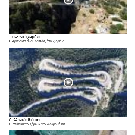
Το ελληνικό χωριό πο...
Η Αράδαινα είναι, λοιπόν, ένα χωριό σ
Ο ελληνικός δρόμος μ...
Οι ντόπιοι την ξέρουν την διαδρομή κα