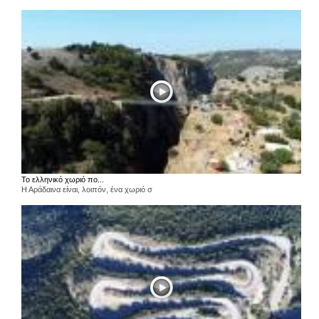
Το ελληνικό χωριό πο...
Η Αράδαινα είναι, λοιπόν, ένα χωριό σ