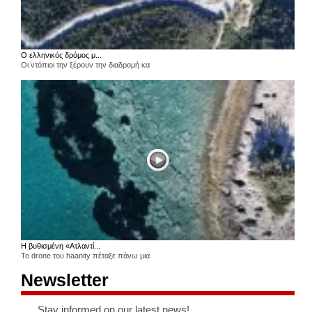
Ο ελληνικός δρόμος μ...
Οι ντόπιοι την ξέρουν την διαδρομή κα
Η βυθισμένη «Ατλαντί...
Το drone του haanity πέταξε πάνω μια
Newsletter
Stay informed on our latest news!