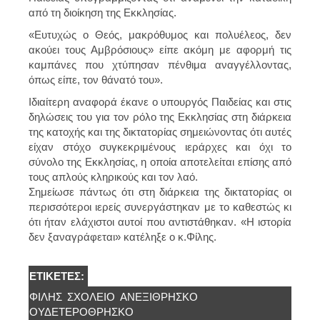
από τη διοίκηση της Εκκλησίας.
«Ευτυχώς ο Θεός, μακρόθυμος και πολυέλεος, δεν
ακούει τους Αμβρόσιους» είπε ακόμη με αφορμή τις
καμπάνες που χτύπησαν πένθιμα αναγγέλλοντας,
όπως είπε, τον θάνατό του».
Ιδιαίτερη αναφορά έκανε ο υπουργός Παιδείας και στις
δηλώσεις του για τον ρόλο της Εκκλησίας στη διάρκεια
της κατοχής και της δικτατορίας σημειώνοντας ότι αυτές
είχαν στόχο συγκεκριμένους ιεράρχες και όχι το
σύνολο της Εκκλησίας, η οποία αποτελείται επίσης από
τους απλούς κληρικούς και τον λαό.
Σημείωσε πάντως ότι στη διάρκεια της δικτατορίας οι
περισσότεροι ιερείς συνεργάστηκαν με το καθεστώς κι
ότι ήταν ελάχιστοι αυτοί που αντιστάθηκαν. «Η ιστορία
δεν ξαναγράφεται» κατέληξε ο κ.Φίλης.
ΕΤΙΚΈΤΕΣ:
ΦΊΛΗΣ
ΣΧΟΛΕΊΟ
ΑΝΕΞΊΘΡΗΣΚΟ
ΟΥΔΕΤΕΡΌΘΡΗΣΚΟ