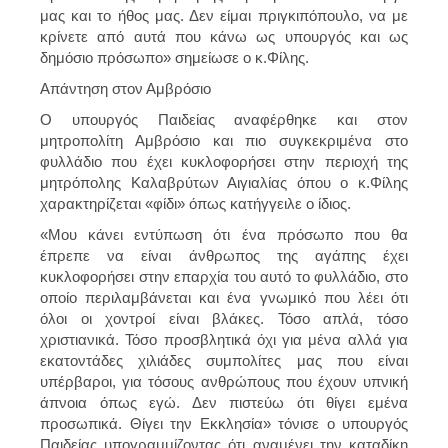
μας και το ήθος μας. Δεν είμαι πριγκιπόπουλο, να με
κρίνετε από αυτά που κάνω ως υπουργός και ως
δημόσιο πρόσωπο» σημείωσε ο κ.Φίλης.
Απάντηση στον Αμβρόσιο
Ο υπουργός Παιδείας αναφέρθηκε και στον
μητροπολίτη Αμβρόσιο και πιο συγκεκριμένα στο
φυλλάδιο που έχει κυκλοφορήσει στην περιοχή της
μητρόπολης Καλαβρύτων Αιγιαλίας όπου ο κ.Φίλης
χαρακτηρίζεται «φίδι» όπως κατήγγειλε ο ίδιος.
«Μου κάνει εντύπωση ότι ένα πρόσωπο που θα
έπρεπε να είναι άνθρωπος της αγάπης έχει
κυκλοφορήσει στην επαρχία του αυτό το φυλλάδιο, στο
οποίο περιλαμβάνεται και ένα γνωμικό που λέει ότι
όλοι οι χοντροί είναι βλάκες. Τόσο απλά, τόσο
χριστιανικά. Τόσο προσβλητικά όχι για μένα αλλά για
εκατοντάδες χιλιάδες συμπολίτες μας που είναι
υπέρβαροι, για τόσους ανθρώπους που έχουν υπνική
άπνοια όπως εγώ. Δεν πιστεύω ότι θίγει εμένα
προσωπικά. Θίγει την Εκκλησία» τόνισε ο υπουργός
Παιδείας υπογραμμίζοντας ότι αναμένει την καταδίκη