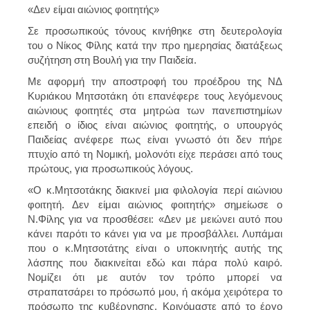
«Δεν είμαι αιώνιος φοιτητής»
Σε προσωπικούς τόνους κινήθηκε στη δευτερολογία
του ο Νίκος Φίλης κατά την προ ημερησίας διατάξεως
συζήτηση στη Βουλή για την Παιδεία.
Με αφορμή την αποστροφή του προέδρου της ΝΔ
Κυριάκου Μητσοτάκη ότι επανέφερε τους λεγόμενους
αιώνιους φοιτητές στα μητρώα των πανεπιστημίων
επειδή ο ίδιος είναι αιώνιος φοιτητής, ο υπουργός
Παιδείας ανέφερε πως είναι γνωστό ότι δεν πήρε
πτυχίο από τη Νομική, μολονότι είχε περάσει από τους
πρώτους, για προσωπικούς λόγους.
«Ο κ.Μητσοτάκης διακινεί μια φιλολογία περί αιώνιου
φοιτητή. Δεν είμαι αιώνιος φοιτητής» σημείωσε ο
Ν.Φίλης για να προσθέσει: «Δεν με μειώνει αυτό που
κάνει παρότι το κάνει για να με προσβάλλει. Λυπάμαι
που ο κ.Μητσοτάτης είναι ο υποκινητής αυτής της
λάσπης που διακινείται εδώ και πάρα πολύ καιρό.
Νομίζει ότι με αυτόν τον τρόπο μπορεί να
στραπατσάρει το πρόσωπό μου, ή ακόμα χειρότερα το
πρόσωπο της κυβέρνησης. Κρινόμαστε από το έργο