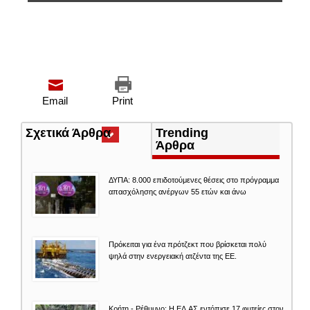
Email
Print
Σχετικά Άρθρα
(ενεργή
Trending
καρτέλα)
Άρθρα
ΔΥΠΑ: 8.000 επιδοτούμενες θέσεις στο πρόγραμμα
απασχόλησης ανέργων 55 ετών και άνω
Πρόκειται για ένα πρότζεκτ που βρίσκεται πολύ
ψηλά στην ενεργειακή ατζέντα της ΕΕ.
Κρήτη - Ρέθυμνο: Η ΕΛ.ΑΣ εντόπισε 17 φυτείες στον