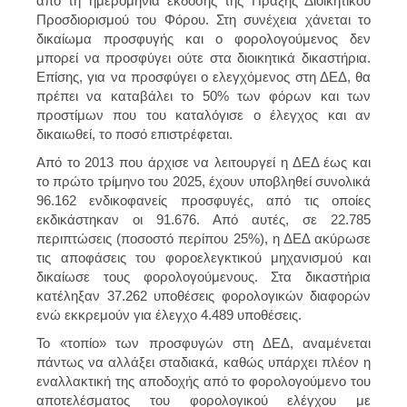
από τη ημερομηνία έκδοσης της Πράξης Διοικητικού
Προσδιορισμού του Φόρου. Στη συνέχεια χάνεται το
δικαίωμα προσφυγής και ο φορολογούμενος δεν
μπορεί να προσφύγει ούτε στα διοικητικά δικαστήρια.
Επίσης, για να προσφύγει ο ελεγχόμενος στη ΔΕΔ, θα
πρέπει να καταβάλει το 50% των φόρων και των
προστίμων που του καταλόγισε ο έλεγχος και αν
δικαιωθεί, το ποσό επιστρέφεται.
Από το 2013 που άρχισε να λειτουργεί η ΔΕΔ έως και
το πρώτο τρίμηνο του 2025, έχουν υποβληθεί συνολικά
96.162 ενδικοφανείς προσφυγές, από τις οποίες
εκδικάστηκαν οι 91.676. Από αυτές, σε 22.785
περιπτώσεις (ποσοστό περίπου 25%), η ΔΕΔ ακύρωσε
τις αποφάσεις του φοροελεγκτικού μηχανισμού και
δικαίωσε τους φορολογούμενους. Στα δικαστήρια
κατέληξαν 37.262 υποθέσεις φορολογικών διαφορών
ενώ εκκρεμούν για έλεγχο 4.489 υποθέσεις.
Το «τοπίο» των προσφυγών στη ΔΕΔ, αναμένεται
πάντως να αλλάξει σταδιακά, καθώς υπάρχει πλέον η
εναλλακτική της αποδοχής από το φορολογούμενο του
αποτελέσματος του φορολογικού ελέγχου με