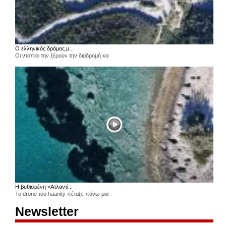
Ο ελληνικός δρόμος μ...
Οι ντόπιοι την ξέρουν την διαδρομή κα
Η βυθισμένη «Ατλαντί...
Το drone του haanity πέταξε πάνω μια
Newsletter