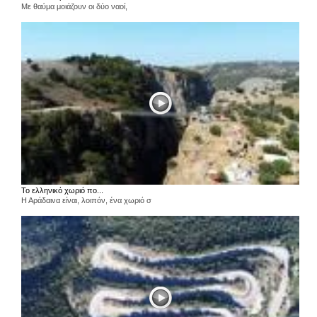
Με θαύμα μοιάζουν οι δύο ναοί,
Το ελληνικό χωριό πο...
Η Αράδαινα είναι, λοιπόν, ένα χωριό σ