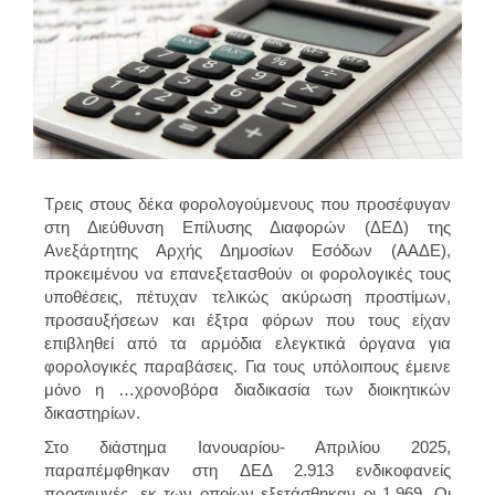
Τρεις στους δέκα φορολογούμενους που προσέφυγαν
στη Διεύθυνση Επίλυσης Διαφορών (ΔΕΔ) της
Ανεξάρτητης Αρχής Δημοσίων Εσόδων (ΑΑΔΕ),
προκειμένου να επανεξετασθούν οι φορολογικές τους
υποθέσεις, πέτυχαν τελικώς ακύρωση προστίμων,
προσαυξήσεων και έξτρα φόρων που τους είχαν
επιβληθεί από τα αρμόδια ελεγκτικά όργανα για
φορολογικές παραβάσεις. Για τους υπόλοιπους έμεινε
μόνο η …χρονοβόρα διαδικασία των διοικητικών
δικαστηρίων.
Στο διάστημα Ιανουαρίου- Απριλίου 2025,
παραπέμφθηκαν στη ΔΕΔ 2.913 ενδικοφανείς
προσφυγές, εκ των οποίων εξετάσθηκαν οι 1.969. Οι