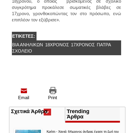
18χρονου, ο οποίος βρισκόμενος σε σχολικό
συγκρότημα προκάλεσε σωματικές βλάβες σε
17χρονο, γρονθοκοπώντας τον στο πρόσωπο, ενώ
επιπλέον τον εξύβρισε».
ΕΤΙΚΈΤΕΣ:
ΒΊΑ ΑΝΗΛΊΚΩΝ
18ΧΡΟΝΟΣ
17ΧΡΟΝΟΣ
ΠΆΤΡΑ
ΣΧΟΛΕΊΟ
Email
Print
Σχετικά Άρθρα
(ενεργή
Trending
καρτέλα)
Άρθρα
Κρήτη - Χανιά: 64χρονος άνδρας έχασε τη ζωή του