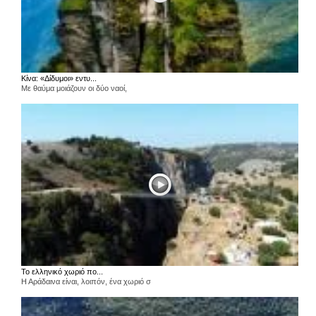
Κίνα: «Δίδυμοι» εντυ...
Με θαύμα μοιάζουν οι δύο ναοί,
Το ελληνικό χωριό πο...
Η Αράδαινα είναι, λοιπόν, ένα χωριό σ