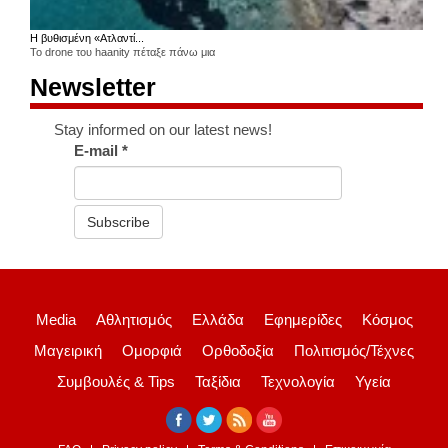
Η βυθισμένη «Ατλαντί...
Το drone του haanity πέταξε πάνω μια
Newsletter
Stay informed on our latest news!
E-mail
*
Subscribe
Media
Αθλητισμός
Ελλάδα
Εφημερίδες
Κόσμος
Μαγειρική
Ομορφιά
Ορθοδοξία
Πολιτισμός/Τέχνες
Συμβουλές & Tips
Ταξίδια
Τεχνολογία
Υγεία