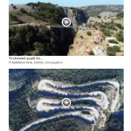
Το ελληνικό χωριό πο...
Η Αράδαινα είναι, λοιπόν, ένα χωριό σ