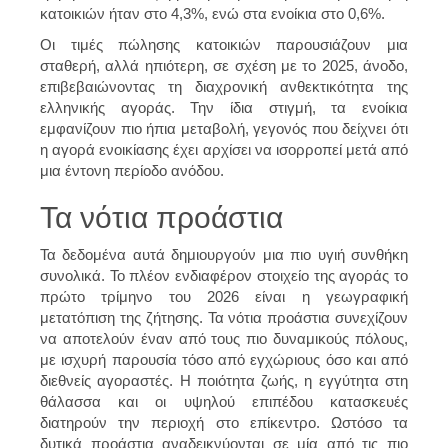
κατοικιών ήταν στο 4,3%, ενώ στα ενοίκια στο 0,6%.
Οι τιμές πώλησης κατοικιών παρουσιάζουν μια
σταθερή, αλλά ηπιότερη, σε σχέση με το 2025, άνοδο,
επιβεβαιώνοντας τη διαχρονική ανθεκτικότητα της
ελληνικής αγοράς. Την ίδια στιγμή, τα ενοίκια
εμφανίζουν πιο ήπια μεταβολή, γεγονός που δείχνει ότι
η αγορά ενοικίασης έχει αρχίσει να ισορροπεί μετά από
μια έντονη περίοδο ανόδου.
Τα νότια προάστια
Τα δεδομένα αυτά δημιουργούν μια πιο υγιή συνθήκη
συνολικά. Το πλέον ενδιαφέρον στοιχείο της αγοράς το
πρώτο τρίμηνο του 2026 είναι η γεωγραφική
μετατόπιση της ζήτησης. Τα νότια προάστια συνεχίζουν
να αποτελούν έναν από τους πιο δυναμικούς πόλους,
με ισχυρή παρουσία τόσο από εγχώριους όσο και από
διεθνείς αγοραστές. Η ποιότητα ζωής, η εγγύτητα στη
θάλασσα και οι υψηλού επιπέδου κατασκευές
διατηρούν την περιοχή στο επίκεντρο. Ωστόσο τα
δυτικά προάστια αναδεικνύονται σε μία από τις πιο