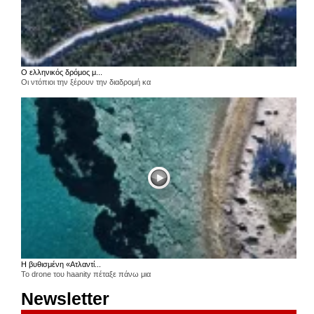
Ο ελληνικός δρόμος μ...
Οι ντόπιοι την ξέρουν την διαδρομή κα
Η βυθισμένη «Ατλαντί...
Το drone του haanity πέταξε πάνω μια
Newsletter