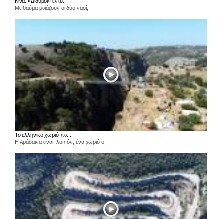
Κίνα: «Δίδυμοι» εντυ...
Με θαύμα μοιάζουν οι δύο ναοί,
Το ελληνικό χωριό πο...
Η Αράδαινα είναι, λοιπόν, ένα χωριό σ