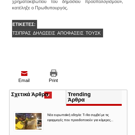
χρηματοκιβωτίου του δημόσιου προϋπολογισμού»,
κατέληξε ο Πρωθυπουργός.
ΕΤΙΚΈΤΕΣ:
ΤΣΊΠΡΑΣ
ΔΗΛΏΣΕΙΣ
ΑΠΟΦΑΣΕΙΣ
ΤΟΥΣΚ
Email
Print
Σχετικά Άρθρα
(ενεργή
Trending
καρτέλα)
Άρθρα
Νέα ευρωπαϊκή οδηγία: Τι θα συμβεί με τις
εφαρμογές που προειδοποιούν για κάμερες...