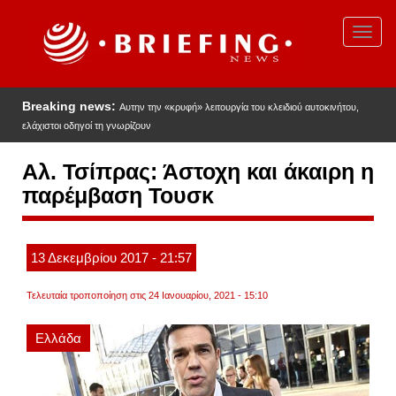
Παράκαμψη
προς
Toggl
το
navig
κυρίως
περιεχόμενο
Breaking news:
Αυτην την «κρυφή» λειτουργία του κλειδιού αυτοκινήτου,
ελάχιστοι οδηγοί τη γνωρίζουν
Αλ. Τσίπρας: Άστοχη και άκαιρη η
παρέμβαση Τουσκ
13
Δεκεμβρίου
2017
- 21:57
Τελευταία τροποποίηση στις 24 Ιανουαρίου, 2021 - 15:10
Ελλάδα