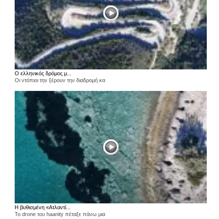
Ο ελληνικός δρόμος μ...
Οι ντόπιοι την ξέρουν την διαδρομή κα
Η βυθισμένη «Ατλαντί...
Το drone του haanity πέταξε πάνω μια