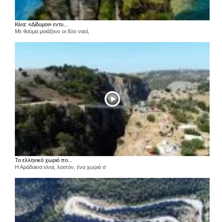
Κίνα: «Δίδυμοι» εντυ...
Με θαύμα μοιάζουν οι δύο ναοί,
Το ελληνικό χωριό πο...
Η Αράδαινα είναι, λοιπόν, ένα χωριό σ