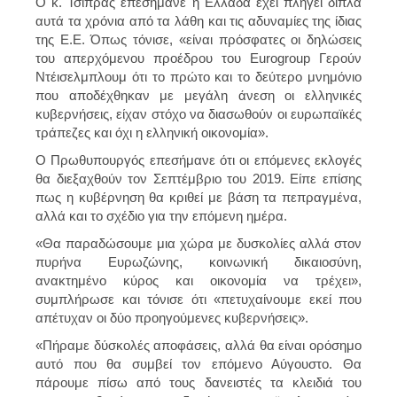
Ο κ. Τσίπρας επεσήμανε η Ελλάδα έχει πληγεί διπλά
αυτά τα χρόνια από τα λάθη και τις αδυναμίες της ίδιας
της Ε.Ε. Όπως τόνισε, «είναι πρόσφατες οι δηλώσεις
του απερχόμενου προέδρου του Eurogroup Γερούν
Ντέισελμπλουμ ότι το πρώτο και το δεύτερο μνημόνιο
που αποδέχθηκαν με μεγάλη άνεση οι ελληνικές
κυβερνήσεις, είχαν στόχο να διασωθούν οι ευρωπαϊκές
τράπεζες και όχι η ελληνική οικονομία».
Ο Πρωθυπουργός επεσήμανε ότι οι επόμενες εκλογές
θα διεξαχθούν τον Σεπτέμβριο του 2019. Είπε επίσης
πως η κυβέρνηση θα κριθεί με βάση τα πεπραγμένα,
αλλά και το σχέδιο για την επόμενη ημέρα.
«Θα παραδώσουμε μια χώρα με δυσκολίες αλλά στον
πυρήνα Ευρωζώνης, κοινωνική δικαιοσύνη,
ανακτημένο κύρος και οικονομία να τρέχει»,
συμπλήρωσε και τόνισε ότι «πετυχαίνουμε εκεί που
απέτυχαν οι δύο προηγούμενες κυβερνήσεις».
«Πήραμε δύσκολές αποφάσεις, αλλά θα είναι ορόσημο
αυτό που θα συμβεί τον επόμενο Αύγουστο. Θα
πάρουμε πίσω από τους δανειστές τα κλειδιά του