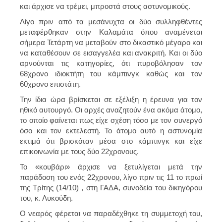
και άρχισε να τρέμει, μπροστά στους αστυνομικούς.
Λίγο πριν από τα μεσάνυχτα οι δύο συλληφθέντες
μεταφέρθηκαν στην Καλαμάτα όπου αναμένεται
σήμερα Τετάρτη να μεταβούν στο δικαστικό μέγαρο και
να καταθέσουν σε
εισαγγελέα και ανακριτή.
Και οι δύο
αρνούνται τις κατηγορίες, ότι πυροβόλησαν τον
68χρονο ιδιοκτήτη του κάμπινγκ καθώς και τον
60χρονο επιστάτη.
Την ίδια ώρα βρίσκεται σε εξέλιξη η έρευνα για τον
ηθικό αυτουργό. Οι αρχές αναζητούν ένα ακόμα άτομο,
το οποίο φαίνεται πως είχε σχέση τόσο με τον συνεργό
όσο και τον εκτελεστή. Το άτομο αυτό η αστυνομία
εκτιμά ότι βρισκόταν μέσα στο κάμπινγκ και είχε
επικοινωνία με τους δύο 22χρονους.
Το «κουβάρι» άρχισε να ξετυλίγεται μετά την
παράδοση του ενός 22χρονου, λίγο πριν τις 11 το πρωί
της Τρίτης (14/10) , στη ΓΑΔΑ, συνοδεία του δικηγόρου
του, κ. Λυκούδη.
Ο νεαρός φέρεται να παραδέχθηκε τη συμμετοχή του,