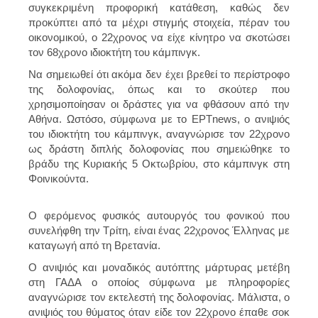
συγκεκριμένη προφορική κατάθεση, καθώς δεν
προκύπτει από τα μέχρι στιγμής στοιχεία, πέραν του
οικονομικού, ο 22χρονος να είχε κίνητρο να σκοτώσει
τον 68χρονο ιδιοκτήτη του κάμπινγκ.
Να σημειωθεί ότι ακόμα δεν έχει βρεθεί το περίστροφο
της δολοφονίας, όπως και το σκούτερ που
χρησιμοποίησαν οι δράστες για να φθάσουν από την
Αθήνα. Ωστόσο, σύμφωνα με το
ΕΡΤnew
s, ο ανιψιός
του ιδιοκτήτη του κάμπινγκ, αναγνώρισε τον 22χρονο
ως δράστη διπλής δολοφονίας που σημειώθηκε το
βράδυ της Κυριακής 5 Οκτωβρίου, στο κάμπινγκ στη
Φοινικούντα.
Ο φερόμενος φυσικός αυτουργός του φονικού που
συνελήφθη την Τρίτη, είναι ένας 22χρονος Έλληνας με
καταγωγή από τη Βρετανία.
Ο ανιψιός και μοναδικός αυτόπτης μάρτυρας μετέβη
στη ΓΑΔΑ ο οποίος σύμφωνα με πληροφορίες
αναγνώρισε τον εκτελεστή της δολοφονίας. Μάλιστα, ο
ανιψιός του θύματος όταν είδε τον 22χρονο έπαθε σοκ