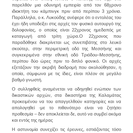
παρελθόν μια οδυνηρή εμπειρία από τον 68χρονο
ιδιοκτήτη του κάμπινγκ πριν από περίπου 3 χρόνια.
Παράλληλα, ο κ. Λυκούδης ανέφερε ότι ο εντολέας του
έχει ήδη υποδείξει στις αρχές τον φυσικό αυτουργό της
δολοφονίας, ο οποίος είναι 22χρονος ημεδαπός με
καταγωγή από τρίτη χώρα.Ο 22χρονος που
παραδόθηκε διακρίνεται ως συνεπιβάτης στο λευκό
σκούτερ, στην περιμετρική οδό της Μεσσήνης και
συγκεκριμένα στην εθνική οδό Τριόδου–Μεσσήνης,
περίπου δύο ώρες πριν το διπλό φονικό. Οι αρχές
εξετάζουν την ακριβή διαδρομή που ακολούθησαν, η
οποία, σύμφωνα με τις ίδιες, είναι πλέον σε μεγάλο
βαθμό γνωστή.
Ο συλληφθείς αναμένεται να οδηγηθεί ενώπιον των
δικαστικών αρχών, στα δικαστήρια της Καλαμάτας
προκειμένου να του απαγγελθούν κατηγορίες και να
απολογηθεί -με το πιθανότερο είναι να ζητήσει
προθεσμία – δεν αποκλείεται δε, αυτό να συμβεί ακόμα
και εντός της ημέρας
Η αστυνομία συνεχίζει τις έρευνες, εστιάζοντας τόσο