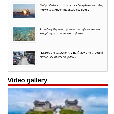
Μαύρη Θάλασσα: Η πιο επικίνδυνη θαλάσσια οδός
και για τα ελληνόκτητα πλοία δεν είναι...
Χαλκιδική: 8χρονος Βρετανός βούτηξε σε παραλία
και χτύπησε με το κεφάλι σε βράχο
Πανικός στο τελωνείο των Ευζώνων από τη μαζική
είσοδο Βαλκάνιων τουριστών
Video gallery