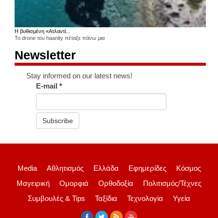
Η βυθισμένη «Ατλαντί...
Το drone του haanity πέταξε πάνω μια
Newsletter
Stay informed on our latest news!
E-mail
*
Subscribe
Media
Αθλητισμός
Ελλάδα
Εφημερίδες
Κόσμος
Μαγειρική
Ομορφιά
Ορθοδοξία
Πολιτισμός/Τέχνες
Συμβουλές & Tips
Ταξίδια
Τεχνολογία
Υγεία