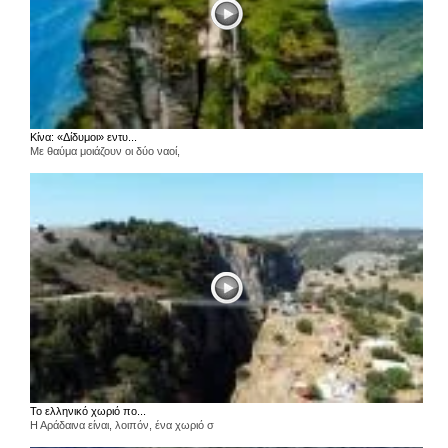
Κίνα: «Δίδυμοι» εντυ...
Με θαύμα μοιάζουν οι δύο ναοί,
Το ελληνικό χωριό πο...
Η Αράδαινα είναι, λοιπόν, ένα χωριό σ