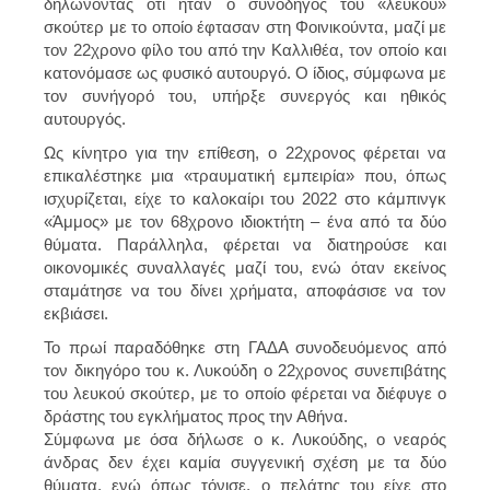
δηλώνοντας ότι ήταν ο συνοδηγός του «λευκού»
σκούτερ με το οποίο έφτασαν στη Φοινικούντα, μαζί με
τον 22χρονο φίλο του από την Καλλιθέα, τον οποίο και
κατονόμασε ως φυσικό αυτουργό. Ο ίδιος, σύμφωνα με
τον συνήγορό του, υπήρξε συνεργός και ηθικός
αυτουργός.
Ως κίνητρο για την επίθεση, ο 22χρονος φέρεται να
επικαλέστηκε μια «τραυματική εμπειρία» που, όπως
ισχυρίζεται, είχε το καλοκαίρι του 2022 στο κάμπινγκ
«Άμμος» με τον 68χρονο ιδιοκτήτη – ένα από τα δύο
θύματα. Παράλληλα, φέρεται να διατηρούσε και
οικονομικές συναλλαγές μαζί του, ενώ όταν εκείνος
σταμάτησε να του δίνει χρήματα, αποφάσισε να τον
εκβιάσει.
Το πρωί παραδόθηκε στη ΓΑΔΑ συνοδευόμενος από
τον δικηγόρο του κ. Λυκούδη ο 22χρονος συνεπιβάτης
του λευκού σκούτερ, με το οποίο φέρεται να διέφυγε ο
δράστης του εγκλήματος προς την Αθήνα.
Σύμφωνα με όσα δήλωσε ο κ. Λυκούδης, ο νεαρός
άνδρας δεν έχει καμία συγγενική σχέση με τα δύο
θύματα, ενώ όπως τόνισε, ο πελάτης του είχε στο