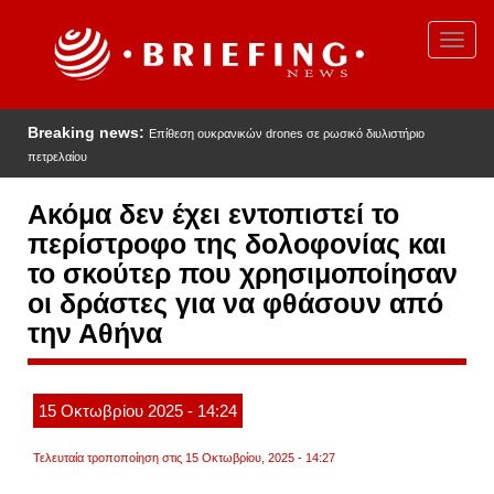
Παράκαμψη
προς
Toggl
το
navig
κυρίως
περιεχόμενο
Breaking news:
Επίθεση ουκρανικών drones σε ρωσικό διυλιστήριο
πετρελαίου
Ακόμα δεν έχει εντοπιστεί το
περίστροφο της δολοφονίας και
το σκούτερ που χρησιμοποίησαν
οι δράστες για να φθάσουν από
την Αθήνα
15
Οκτωβρίου
2025
- 14:24
Τελευταία τροποποίηση στις 15 Οκτωβρίου, 2025 - 14:27