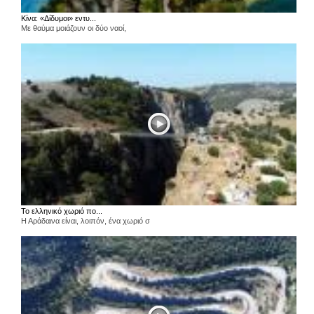
Κίνα: «Δίδυμοι» εντυ...
Με θαύμα μοιάζουν οι δύο ναοί,
Το ελληνικό χωριό πο...
Η Αράδαινα είναι, λοιπόν, ένα χωριό σ