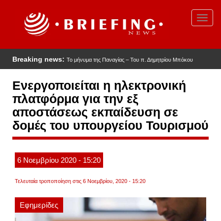
Παράκαμψη
προς
Toggl
το
navig
κυρίως
περιεχόμενο
Breaking news:
Το μήνυμα της Παναγίας – Του π. Δημητρίου Μπόκου
Ενεργοποιείται η ηλεκτρονική
πλατφόρμα για την εξ
αποστάσεως εκπαίδευση σε
δομές του υπουργείου Τουρισμού
6
Νοεμβρίου
2020
- 15:20
Τελευταία τροποποίηση στις 6 Νοεμβρίου, 2020 - 15:20
Εφημερίδες