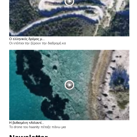
Ο ελληνικός δρόμος μ...
Οι ντόπιοι την ξέρουν την διαδρομή κα
Η βυθισμένη «Ατλαντί...
Το drone του haanity πέταξε πάνω μια