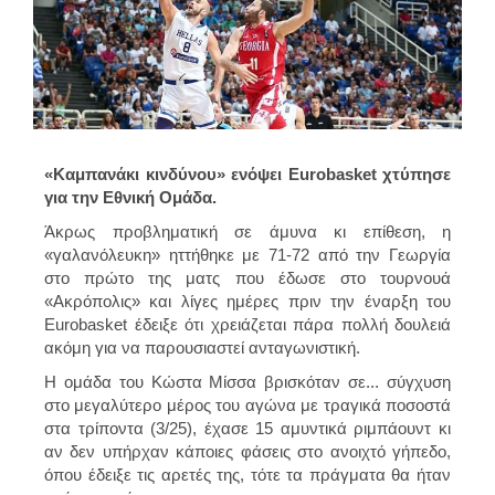
«Καμπανάκι κινδύνου» ενόψει Eurobasket χτύπησε
για την Εθνική Ομάδα.
Άκρως προβληματική σε άμυνα κι επίθεση, η
«γαλανόλευκη» ηττήθηκε με 71-72 από την Γεωργία
στο πρώτο της ματς που έδωσε στο τουρνουά
«Ακρόπολις» και λίγες ημέρες πριν την έναρξη του
Eurobasket έδειξε ότι χρειάζεται πάρα πολλή δουλειά
ακόμη για να παρουσιαστεί ανταγωνιστική.
Η ομάδα του Κώστα Μίσσα βρισκόταν σε... σύγχυση
στο μεγαλύτερο μέρος του αγώνα με τραγικά ποσοστά
στα τρίποντα (3/25), έχασε 15 αμυντικά ριμπάουντ κι
αν δεν υπήρχαν κάποιες φάσεις στο ανοιχτό γήπεδο,
όπου έδειξε τις αρετές της, τότε τα πράγματα θα ήταν