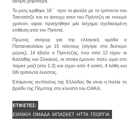
ακόμη χειρότερα.
Το ματς κρίθηκε 16΄΄ πριν το φινάλε με το τρίποντο του
Τσιντσάτζε και το άστοχο σουτ του Πρίντεζη σε «νεκρό
χρόνο», αφού προηγήθηκε μία άσχημα σχεδιασμένη
επίθεση από τον Παππά.
Πρώτος σκόρερ για την ελληνική ομάδα ο
Παπανικολάου με 15 πόντους (σίγησε στο δεύτερο
μέρος), 14 έβαλε ο Πρίντεζης, ενώ από 12 είχαν οι
Καλάθης και Σλούκας, οι οποίοι έμειναν πολύ ώρα στο
παρκέ μαζί (στο 1-2) και είχαν από 4 ασίστ, 4 λάθη και
0/6 τρίποντα έκαστος.
Επόμενος αντίπαλος της Ελλάδας θα είναι η Ιταλία το
βράδυ της Πέμπτης στο κλειστό του ΟΑΚΑ.
ΕΤΙΚΈΤΕΣ:
ΕΘΝΙΚΉ
ΟΜΆΔΑ
ΜΠΆΣΚΕΤ
ΗΤΤΑ
ΓΕΩΡΓΊΑ