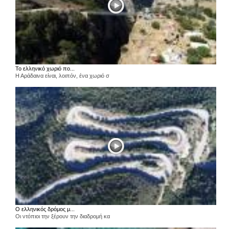
Το ελληνικό χωριό πο...
Η Αράδαινα είναι, λοιπόν, ένα χωριό σ
Ο ελληνικός δρόμος μ...
Οι ντόπιοι την ξέρουν την διαδρομή κα