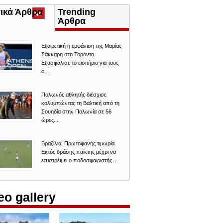
τικά Άρθρα
(ενεργή
Trending
καρτέλα)
Άρθρα
Εξαιρετική η εμφάνιση της Μαρίας
Σάκκαρη στο Τορόντο.
Εξασφάλισε το εισιτήριο για τους
«...
Πολωνός αθλητής διέσχισε
κολυμπώντας τη Βαλτική από τη
Σουηδία στην Πολωνία σε 56
ώρες....
Βραζιλία: Πρωτοφανής τιμωρία.
Εκτός δράσης παίκτης μέχρι να
επιστρέψει ο ποδοσφαιριστής...
eo gallery