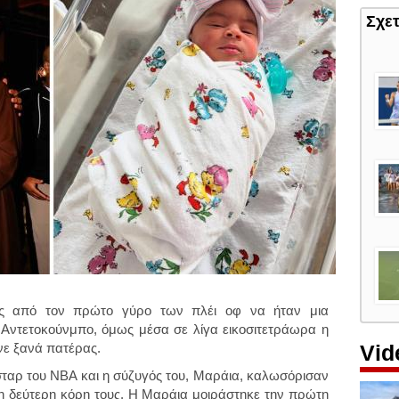
Σχε
ς από τον πρώτο γύρο των πλέι οφ να ήταν μια
η Αντετοκούνμπο, όμως μέσα σε λίγα εικοσιτετράωρα η
Vid
ινε ξανά πατέρας.
ταρ του NBA και η σύζυγός του, Μαράια, καλωσόρισαν
 τη δεύτερη κόρη τους. Η Μαράια μοιράστηκε την πρώτη