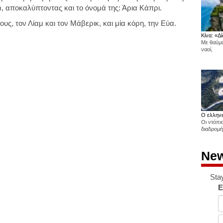
, αποκαλύπτοντας και το όνομά της: Άρια Κάπρι.
ιους, τον Λίαμ και τον Μάβερικ, και μία κόρη, την Εύα.
Κίνα: «Δί
Με θαύμα
ναοί,
Ο ελληνι
Οι ντόπι
διαδρομή
New
Sta
E