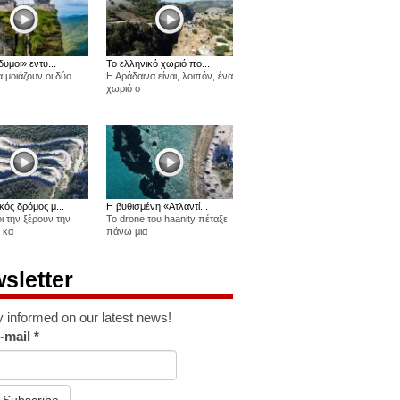
δυμοι» εντυ...
Το ελληνικό χωριό πο...
 μοιάζουν οι δύο
Η Αράδαινα είναι, λοιπόν, ένα
χωριό σ
κός δρόμος μ...
Η βυθισμένη «Ατλαντί...
οι την ξέρουν την
Το drone του haanity πέταξε
 κα
πάνω μια
sletter
y informed on our latest news!
-mail
*
Subscribe