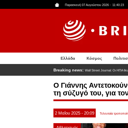
Παράκαμψη
Παρασκευή 07 Αυγούστου 2026
-
11:40:24
προς
το
κυρίως
περιεχόμενο
Ελλάδα
Κόσμος
Πολιτι
Breaking news:
Wall Street Journal: Οι ΗΠΑ θ
Ο Γιάννης Αντετοκούν
τη σύζυγό του, για τ
2
Μαΐου
2025
- 20:09
Τελευταία τροποποίη
Αθλητισμός