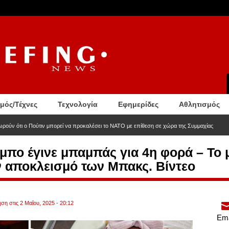
σμός/Τέχνες
Τεχνολογία
Εφημερίδες
Αθλητισμός
εωρούν ότι ο Πούτιν μπορεί να προκαλέσει το ΝΑΤΟ με επίθεση σε χώρα της Συμμαχίας
μπο έγινε μπαμπάς για 4η φορά – Το
ον αποκλεισμό των Μπακς. Βίντεο
ση στις 2 Μαΐου, 2025 - 20:12
Ema