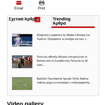
Email
Print
Σχετικά Άρθρα
(ενεργή
Trending
καρτέλα)
Άρθρα
Εξαιρετική η εμφάνιση της Μαρίας Σάκκαρη στο
Τορόντο. Εξασφάλισε το εισιτήριο για τους «...
Πολωνός αθλητής διέσχισε κολυμπώντας τη
Βαλτική από τη Σουηδία στην Πολωνία σε 56
ώρες....
Βραζιλία: Πρωτοφανής τιμωρία. Εκτός δράσης
παίκτης μέχρι να επιστρέψει ο ποδοσφαιριστής...
Video gallery