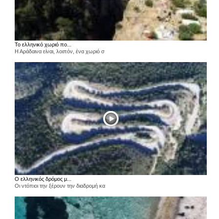
Το ελληνικό χωριό πο...
Η Αράδαινα είναι, λοιπόν, ένα χωριό σ
Ο ελληνικός δρόμος μ...
Οι ντόπιοι την ξέρουν την διαδρομή κα