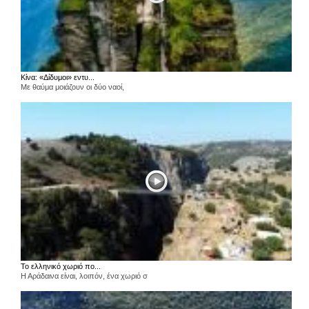
Κίνα: «Δίδυμοι» εντυ...
Με θαύμα μοιάζουν οι δύο ναοί,
Το ελληνικό χωριό πο...
Η Αράδαινα είναι, λοιπόν, ένα χωριό σ