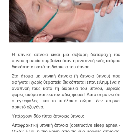
Η υπνική άπνοια είναι μια σοβαρή διαταραχή του
ύπνου η οποία συμβαίνει όταν η αναπνοή ενός ατόμου
διακόπτεται κατά τη διάρκεια του ύπνου.
Στα άτομα με υπνική άπνοια (ή άπνοια ύπνου) που
αφήνεται χωρίς θεραπεία διακόπτεται επανειλημμένα η
αναπνοή τους κατά τη διάρκεια του ύπνου, μερικές
φορές ακόμα και εκατοντάδες φορές! Αυτό σημαίνει ότι
ο εγκέφαλος -και το υπόλοιπο σώμα- δεν παίρνει
αρκετό οξυγόνο.
Υπάρχουν δύο τύποι άπνοιας ύπνου:
Αποφρακτική υπνική άπνοια (obstructive sleep apnea -
OSA): Είναι η πιο κοινή από τις δύο μορφές άπνοιας.