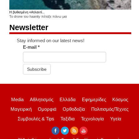
Η βυθισμένη «Ατλαντί...
Το drone του haanity πέταξε πάνω μια
Newsletter
Stay informed on our latest news!
E-mail
*
Subscribe
Media
Αθλητισμός
Ελλάδα
Εφημερίδες
Κόσμος
Μαγειρική
Ομορφιά
Ορθοδοξία
Πολιτισμός/Τέχνες
Συμβουλές & Tips
Ταξίδια
Τεχνολογία
Υγεία