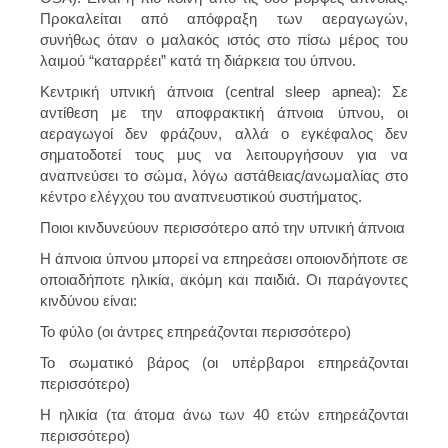
Προκαλείται από απόφραξη των αεραγωγών,
συνήθως όταν ο μαλακός ιστός στο πίσω μέρος του
λαιμού “καταρρέει” κατά τη διάρκεια του ύπνου.
Κεντρική υπνική άπνοια (central sleep apnea): Σε
αντίθεση με την αποφρακτική άπνοια ύπνου, οι
αεραγωγοί δεν φράζουν, αλλά ο εγκέφαλος δεν
σηματοδοτεί τους μυς να λειτουργήσουν για να
αναπνεύσει το σώμα, λόγω αστάθειας/ανωμαλίας στο
κέντρο ελέγχου του αναπνευστικού συστήματος.
Ποιοι κινδυνεύουν περισσότερο από την υπνική άπνοια
Η άπνοια ύπνου μπορεί να επηρεάσει οποιονδήποτε σε
οποιαδήποτε ηλικία, ακόμη και παιδιά. Οι παράγοντες
κινδύνου είναι:
Το φύλο (οι άντρες επηρεάζονται περισσότερο)
Το σωματικό βάρος (οι υπέρβαροι επηρεάζονται
περισσότερο)
Η ηλικία (τα άτομα άνω των 40 ετών επηρεάζονται
περισσότερο)