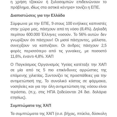
η χρήση τζακιών ή ξυλοσομπών επιδεινώνουν το
πρόβλημα, ιδίως στα αστικά κέντρα» τονίζει η ΕΠΕ.
Διαπιστώσεις για την Ελλάδα
Σύμφωνα με την ΕΠΕ, 9 στους 100 ενήλικες καπνιστές
στην χώρα μας, πάσχουν από τη νόσο (8,4%). Δηλαδή
περίπου 600.000 Έλληνες νοσούν. Το 56% αυτών δεν
γνωρίζουν ότι πάσχουν! Οι μισοί πάσχοντες, μάλιστα,
συνεχίζουν να καπνίζουν. Οι άνδρες πάσχουν 2,5
φορές περισσότερο από τις γυναίκες, με ποσοστό
11,6%, έναντι 4,8%. ΧΑΠ
Ο Παγκόσμιος Οργανισμός Υγείας κατέταξε την ΧΑΠ
σε μία από τις 5 πιο επικίνδυνες αρρώστιες της
επόμενης χιλιετίας. Συντονίζει τις προσπάθειες για την
αντιμετώπισή της. Το συνολικό κόστος σε φάρμακα,
νοσηλείες και για την όλη αντιμετώπιση της νόσου είναι
τεράστιο, (π.χ. στις ΗΠΑ ξοδεύονται 24 δισ. δολάρια
ετησίως).
Συμπτώματα της ΧΑΠ
Τα συμπτώματα της ΧΑΠ (σ.σ. βήχας, πτύελα, δύσκολη