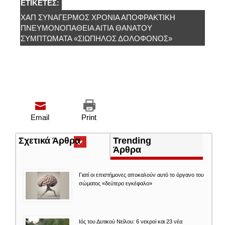
ΕΤΙΚΈΤΕΣ:
ΧΑΠ ΣΥΝΑΓΕΡΜΟΣ ΧΡΌΝΙΑ ΑΠΟΦΡΑΚΤΙΚΉ
ΠΝΕΥΜΟΝΟΠΆΘΕΙΑ ΑΙΤΙΑ ΘΑΝΑΤΟΥ
ΣΥΜΠΤΏΜΑΤΑ «ΣΙΩΠΗΛΌΣ ΔΟΛΟΦΌΝΟΣ»
Email
Print
Σχετικά Άρθρα
(ενεργή
Trending
καρτέλα)
Άρθρα
Γιατί οι επιστήμονες αποκαλούν αυτό το όργανο του
σώματος «δεύτερο εγκέφαλο»
Ιός του Δυτικού Νείλου: 6 νεκροί και 23 νέα