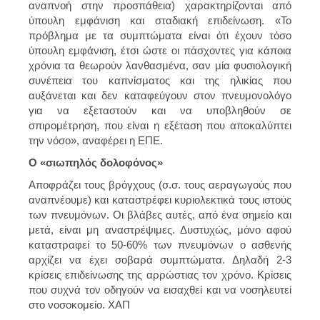
αναπνοή στην προσπάθεια) χαρακτηρίζονται από
ύπουλη εμφάνιση και σταδιακή επιδείνωση. «Το
πρόβλημα με τα συμπτώματα είναι ότι έχουν τόσο
ύπουλη εμφάνιση, έτσι ώστε οι πάσχοντες για κάποια
χρόνια τα θεωρούν λανθασμένα, σαν μία φυσιολογική
συνέπεια του καπνίσματος και της ηλικίας που
αυξάνεται και δεν καταφεύγουν στον πνευμονολόγο
για να εξεταστούν και να υποβληθούν σε
σπιρομέτρηση, που είναι η εξέταση που αποκαλύπτει
την νόσο», αναφέρει η ΕΠΕ.
Ο «σιωπηλός δολοφόνος»
Αποφράζει τους βρόγχους (σ.σ. τους αεραγωγούς που
αναπνέουμε) και καταστρέφει κυριολεκτικά τους ιστούς
των πνευμόνων. Οι βλάβες αυτές, από ένα σημείο και
μετά, είναι μη αναστρέψιμες. Δυστυχώς, μόνο αφού
καταστραφεί το 50-60% των πνευμόνων ο ασθενής
αρχίζει να έχει σοβαρά συμπτώματα. Δηλαδή 2-3
κρίσεις επιδείνωσης της αρρώστιας τον χρόνο. Κρίσεις
που συχνά τον οδηγούν να εισαχθεί και να νοσηλευτεί
στο νοσοκομείο. ΧΑΠ