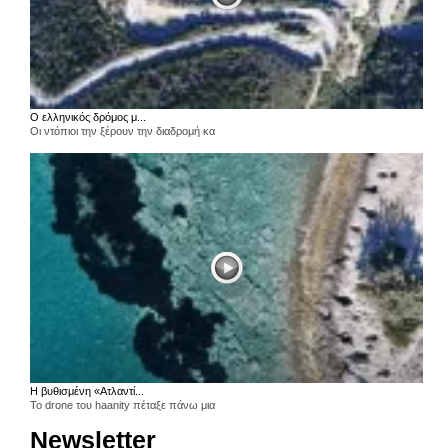
Ο ελληνικός δρόμος μ...
Οι ντόπιοι την ξέρουν την διαδρομή κα
Η βυθισμένη «Ατλαντί...
Το drone του haanity πέταξε πάνω μια
Newsletter