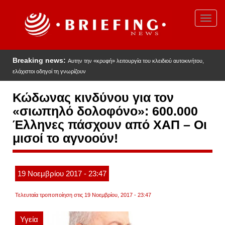
Παράκαμψη
προς
Toggl
το
navig
κυρίως
περιεχόμενο
Breaking news:
Αυτην την «κρυφή» λειτουργία του κλειδιού αυτοκινήτου,
ελάχιστοι οδηγοί τη γνωρίζουν
Κώδωνας κινδύνου για τον
«σιωπηλό δολοφόνο»: 600.000
Έλληνες πάσχουν από ΧΑΠ – Οι
μισοί το αγνοούν!
19
Νοεμβρίου
2017
- 23:47
Τελευταία τροποποίηση στις 19 Νοεμβρίου, 2017 - 23:47
Υγεία