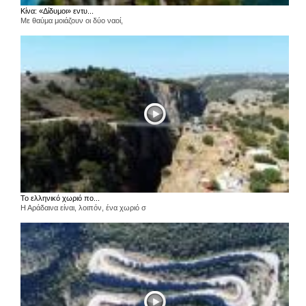
Κίνα: «Δίδυμοι» εντυ...
Με θαύμα μοιάζουν οι δύο ναοί,
Το ελληνικό χωριό πο...
Η Αράδαινα είναι, λοιπόν, ένα χωριό σ