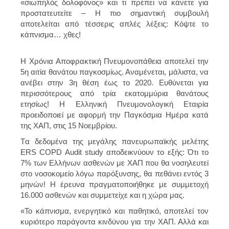
«σιωπηλός δολοφόνος» και τι πρέπει να κάνετε για
προστατευτείτε – Η πιο σημαντική συμβουλή
αποτελείται από τέσσερις απλές λέξεις: Κόψτε το
κάπνισμα… χθες!
Η Χρόνια Αποφρακτική Πνευμονοπάθεια αποτελεί την
5η αιτία θανάτου παγκοσμίως. Αναμένεται, μάλιστα, να
ανέβει στην 3η θέση έως το 2020. Ευθύνεται για
περισσότερους από τρία εκατομμύρια θανάτους
ετησίως! Η Ελληνική Πνευμονολογική Εταιρία
προειδοποιεί με αφορμή την Παγκόσμια Ημέρα κατά
της ΧΑΠ, στις 15 Νοεμβρίου.
Tα δεδομένα της μεγάλης πανευρωπαϊκής μελέτης
ERS COPD Audit study αποδεικνύουν το εξής: Ότι το
7% των Ελλήνων ασθενών με ΧΑΠ που θα νοσηλευτεί
στο νοσοκομείο λόγω παρόξυνσης, θα πεθάνει εντός 3
μηνών! Η έρευνα πραγματοποιήθηκε με συμμετοχή
16.000 ασθενών και συμμετείχε και η χώρα μας.
«Το κάπνισμα, ενεργητικό και παθητικό, αποτελεί τον
κυριότερο παράγοντα κινδύνου για την ΧΑΠ. Αλλά και