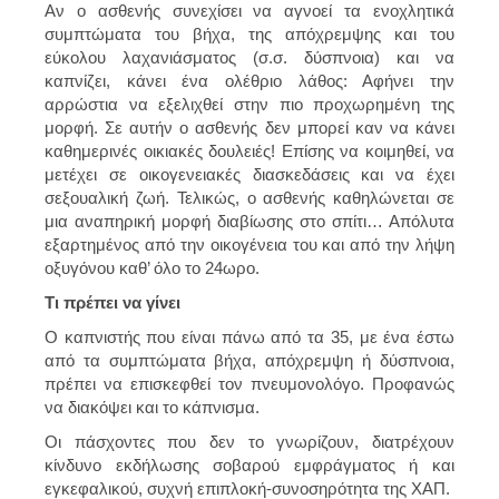
Αν ο ασθενής συνεχίσει να αγνοεί τα ενοχλητικά
συμπτώματα του βήχα, της απόχρεμψης και του
εύκολου λαχανιάσματος (σ.σ. δύσπνοια) και να
καπνίζει, κάνει ένα ολέθριο λάθος: Αφήνει την
αρρώστια να εξελιχθεί στην πιο προχωρημένη της
μορφή. Σε αυτήν ο ασθενής δεν μπορεί καν να κάνει
καθημερινές οικιακές δουλειές! Επίσης να κοιμηθεί, να
μετέχει σε οικογενειακές διασκεδάσεις και να έχει
σεξουαλική ζωή. Τελικώς, ο ασθενής καθηλώνεται σε
μια αναπηρική μορφή διαβίωσης στο σπίτι… Απόλυτα
εξαρτημένος από την οικογένεια του και από την λήψη
οξυγόνου καθ’ όλο το 24ωρο.
Τι πρέπει να γίνει
Ο καπνιστής που είναι πάνω από τα 35, με ένα έστω
από τα συμπτώματα βήχα, απόχρεμψη ή δύσπνοια,
πρέπει να επισκεφθεί τον πνευμονολόγο. Προφανώς
να διακόψει και το κάπνισμα.
Οι πάσχοντες που δεν το γνωρίζουν, διατρέχουν
κίνδυνο εκδήλωσης σοβαρού εμφράγματος ή και
εγκεφαλικού, συχνή επιπλοκή-συνοσηρότητα της ΧΑΠ.