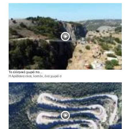
Το ελληνικό χωριό πο...
Η Αράδαινα είναι, λοιπόν, ένα χωριό σ