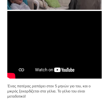
Ένας πατέρας ραπάρει στον 5 μηνών γιο του, και ο
μικρός ξεκαρδίζεται στα γέλια. Το γέλιο του είναι
μεταδοτικό!