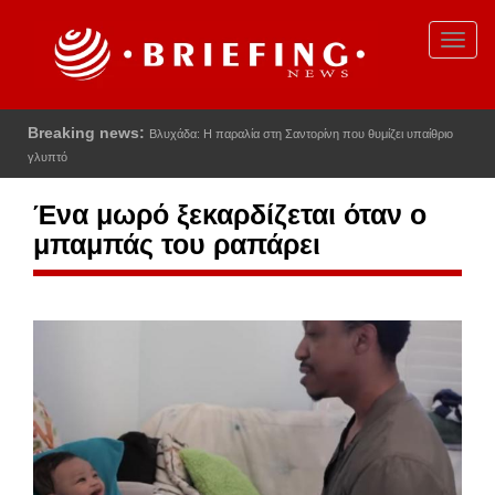
Παράκαμψη
προς
Toggl
το
navig
κυρίως
περιεχόμενο
Breaking news:
Βλυχάδα: Η παραλία στη Σαντορίνη που θυμίζει υπαίθριο
γλυπτό
Ένα μωρό ξεκαρδίζεται όταν ο
μπαμπάς του ραπάρει