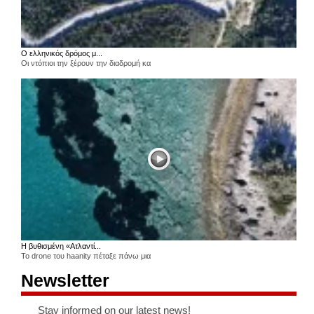
Ο ελληνικός δρόμος μ...
Οι ντόπιοι την ξέρουν την διαδρομή κα
Η βυθισμένη «Ατλαντί...
Το drone του haanity πέταξε πάνω μια
Newsletter
Stay informed on our latest news!