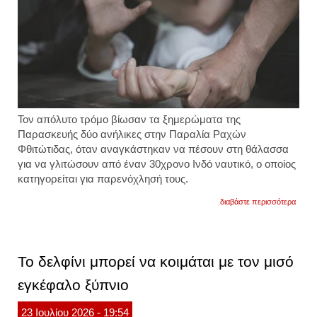
Τον απόλυτο τρόμο βίωσαν τα ξημερώματα της
Παρασκευής δύο ανήλικες στην Παραλία Ραχών
Φθιτώτιδας, όταν αναγκάστηκαν να πέσουν στη θάλασσα
για να γλιτώσουν από έναν 30χρονο Ινδό ναυτικό, ο οποίος
κατηγορείται για παρενόχλησή τους.
για
διαβάστε περισσότερα
φθιώτι
τον
τρόμο
βίωσα
ανήλι
Το δελφίνι μπορεί να κοιμάται με τον μισό
που
αναγ
εγκέφαλο ξύπνιο
να
πέσο
στη
23
Ιουλίου
2026
- 19:54
θάλα