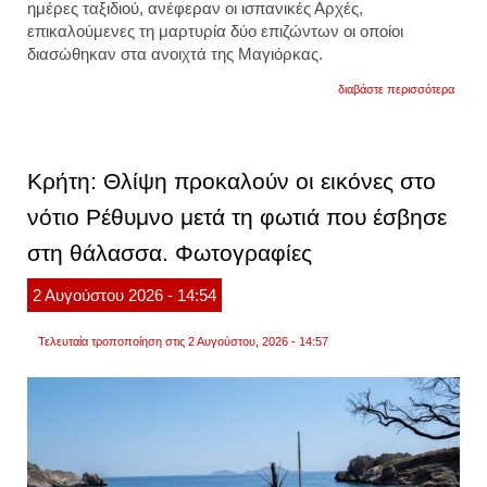
ημέρες ταξιδιού, ανέφεραν οι ισπανικές Αρχές,
επικαλούμενες τη μαρτυρία δύο επιζώντων οι οποίοι
διασώθηκαν στα ανοιχτά της
Μαγιόρκας
.
για
διαβάστε περισσότερα
μαγιό
17
μεταν
νεκρο
μετά
Κρήτη: Θλίψη προκαλούν οι εικόνες στο
από
15
νότιο Ρέθυμνο μετά τη φωτιά που έσβησε
ημέρε
στη
στη θάλασσα. Φωτογραφίες
θάλα
2
Αυγούστου
2026
- 14:54
Τελευταία τροποποίηση στις 2 Αυγούστου, 2026 - 14:57