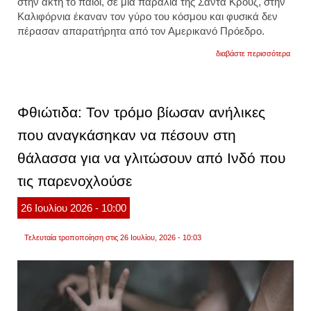
στην ακτή το παιδί, σε μια παραλία της Σάντα Κρουζ, στην
Καλιφόρνια έκαναν τον γύρο του κόσμου και φυσικά δεν
πέρασαν απαρατήρητα από τον Αμερικανό Πρόεδρο.
για
διαβάστε περισσότερα
ηπα:
16χρο
παλεύ
με
τα
Φθιώτιδα: Τον τρόμο βίωσαν ανήλικες
κύματ
και
που αναγκάσηκαν να πέσουν στη
σώζει
10χρο
θάλασσα για να γλιτώσουν από Ινδό που
ο
τραμπ
θα
τις παρενοχλούσε
τον
βραβε
26
Ιουλίου
2026
- 10:00
βίντεο
Τελευταία τροποποίηση στις 26 Ιουλίου, 2026 - 10:03