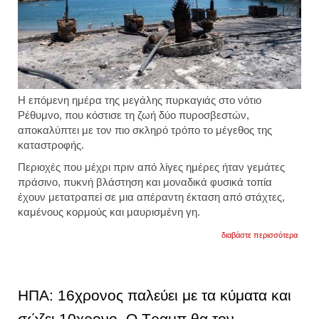
Η επόμενη ημέρα της μεγάλης πυρκαγιάς στο νότιο
Ρέθυμνο, που κόστισε τη ζωή δύο πυροσβεστών,
αποκαλύπτει με τον πιο σκληρό τρόπο το μέγεθος της
καταστροφής.
Περιοχές που μέχρι πριν από λίγες ημέρες ήταν γεμάτες
πράσινο, πυκνή βλάστηση και μοναδικά φυσικά τοπία
έχουν μετατραπεί σε μια απέραντη έκταση από στάχτες,
καμένους κορμούς και μαυρισμένη γη.
για
διαβάστε περισσότερα
κρήτη
θλίψη
προκ
οι
εικόνε
ΗΠΑ: 16χρονος παλεύει με τα κύματα και
στο
νότιο
σώζει 10χρονο. Ο Τραμπ θα τον
ρέθυμ