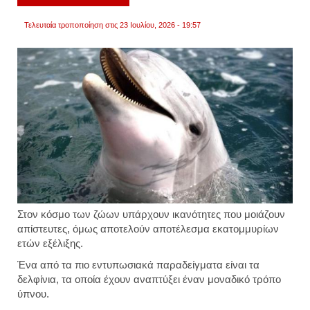
για
να
Τελευταία τροποποίηση στις 23 Ιουλίου, 2026 - 19:57
γλιτώ
από
ινδό
που
τις
παρε
Στον κόσμο των ζώων υπάρχουν ικανότητες που μοιάζουν
απίστευτες, όμως αποτελούν αποτέλεσμα εκατομμυρίων
ετών εξέλιξης.
Ένα από τα πιο εντυπωσιακά παραδείγματα είναι τα
δελφίνια, τα οποία έχουν αναπτύξει έναν μοναδικό τρόπο
ύπνου.