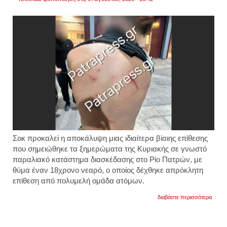
Σοκ προκαλεί η αποκάλυψη μιας ιδιαίτερα βίαιης επίθεσης
που σημειώθηκε τα ξημερώματα της Κυριακής σε γνωστό
παραλιακό κατάστημα διασκέδασης στο Ρίο Πατρών, με
θύμα έναν 18χρονο νεαρό, ο οποίος δέχθηκε απρόκλητη
επίθεση από πολυμελή ομάδα ατόμων.
για
διαβάστε περισσότερα
ρίο:
18χρο
δέχτη
επίθε