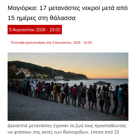
με
Μαγιόρκα: 17 μετανάστες νεκροί μετά από
κατσαβ
13
15 ημέρες στη θάλασσα
φορές
πήγα
να
5
Αυγούστου
2026
- 15:02
τον
πετάξ
στη
Τελευταία τροποποίηση στις 5 Αυγούστου, 2026 - 15:03
θάλα
Δεκαεπτά
μετανάστες
έχασαν τη ζωή τους
προσπαθώντας
να φτάσουν στις ακτές των Βαλεαρίδων
, έπειτα από 15