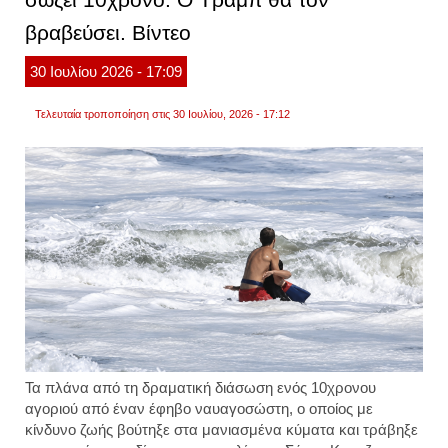
μετά
βραβεύσει. Βίντεο
τη
φωτιά
που
30
Ιουλίου
2026
- 17:09
έσβησ
στη
θάλασ
Τελευταία τροποποίηση στις 30 Ιουλίου, 2026 - 17:12
φωτογ
Τα πλάνα από τη δραματική διάσωση ενός 10χρονου
αγοριού από έναν έφηβο ναυαγοσώστη, ο οποίος με
κίνδυνο ζωής βούτηξε στα μανιασμένα κύματα και τράβηξε