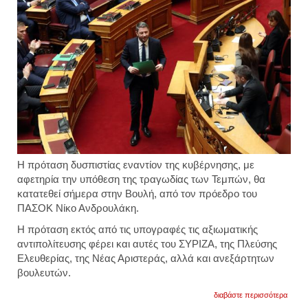
Η πρόταση δυσπιστίας εναντίον της κυβέρνησης, με
αφετηρία την υπόθεση της τραγωδίας των Τεμπών, θα
κατατεθεί σήμερα στην Βουλή, από τον πρόεδρο του
ΠΑΣΟΚ Νίκο Ανδρουλάκη.
Η πρόταση εκτός από τις υπογραφές τις αξιωματικής
αντιπολίτευσης φέρει και αυτές του ΣΥΡΙΖΑ, της Πλεύσης
Ελευθερίας, της Νέας Αριστεράς, αλλά και ανεξάρτητων
βουλευτών.
για
διαβάστε περισσότερα
αμαλυ