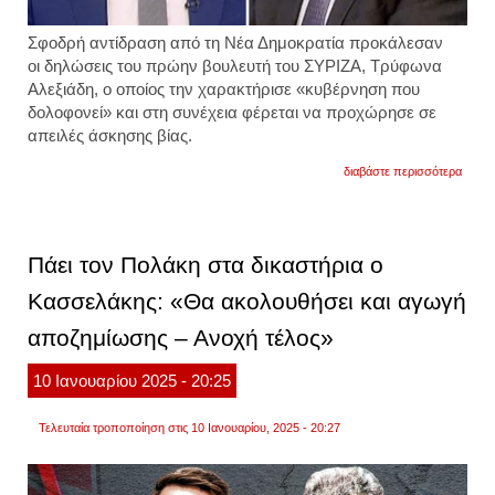
Σφοδρή αντίδραση από τη Νέα Δημοκρατία προκάλεσαν
οι δηλώσεις του πρώην βουλευτή του ΣΥΡΙΖΑ, Τρύφωνα
Αλεξιάδη, ο οποίος την χαρακτήρισε «κυβέρνηση που
δολοφονεί» και στη συνέχεια φέρεται να προχώρησε σε
απειλές άσκησης βίας.
για
διαβάστε περισσότερα
σφοδ
επίθε
νδ
σε
αλεξιά
Πάει τον Πολάκη στα δικαστήρια ο
«ο
συριζ
Κασσελάκης: «Θα ακολουθήσει και αγωγή
να
τον
αποζημίωσης – Ανοχή τέλος»
διαγρ
για
τις
10
Ιανουαρίου
2025
- 20:25
χυδαί
δηλώσ
του»
Τελευταία τροποποίηση στις 10 Ιανουαρίου, 2025 - 20:27