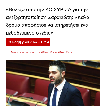
στα
δικασ
«Βολές» από την ΚΟ ΣΥΡΙΖΑ για την
ο
κασσε
ανεξαρτητοποίηση Σαρακιώτη: «Καλό
«θα
ακολο
δρόμο αποφάσισε να υπηρετήσει ένα
και
αγωγ
αποζη
μεθοδευμένο σχέδιο»
–
ανοχή
28
Νοεμβρίου
2024
- 15:54
τέλος
Τελευταία τροποποίηση στις 28 Νοεμβρίου, 2024 - 15:57