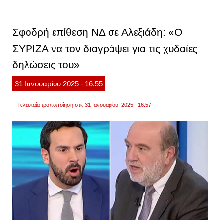
όλο
το
κείμε
της
Σφοδρή επίθεση ΝΔ σε Αλεξιάδη: «Ο
πρότα
δυσπι
ΣΥΡΙΖΑ να τον διαγράψει για τις χυδαίες
προς
την
δηλώσεις του»
κυβέρ
31
Ιανουαρίου
2025
- 16:55
Τελευταία τροποποίηση στις 31 Ιανουαρίου, 2025 - 16:57