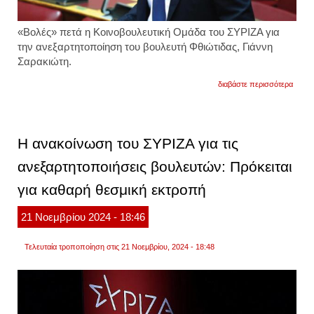
«Βολές» πετά η Κοινοβουλευτική Ομάδα του ΣΥΡΙΖΑ για
την ανεξαρτητοποίηση του βουλευτή Φθιώτιδας, Γιάννη
Σαρακιώτη.
για
διαβάστε περισσότερα
«βολέ
από
την
κο
συριζ
Η ανακοίνωση του ΣΥΡΙΖΑ για τις
για
την
ανεξαρτητοποιήσεις βουλευτών: Πρόκειται
ανεξα
σαρακ
για καθαρή θεσμική εκτροπή
«καλό
δρόμο
αποφά
21
Νοεμβρίου
2024
- 18:46
να
υπηρε
ένα
Τελευταία τροποποίηση στις 21 Νοεμβρίου, 2024 - 18:48
μεθοδ
σχέδι