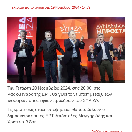
θεσμι
εκτρο
Τελευταία τροποποίηση στις 19 Νοεμβρίου, 2024 - 14:39
Την Τετάρτη 20 Νοεμβρίου 2024, στις 20:00, στο
Ραδιομέγαρο της ΕΡΤ, θα γίνει το ντιμπέιτ μεταξύ των
τεσσάρων υποψήφιων προέδρων του ΣΥΡΙΖΑ.
Τις ερωτήσεις στους υποψηφίους θα υποβάλουν οι
δημοσιογράφοι της ΕΡΤ, Απόστολος Μαγγηριάδης και
Χριστίνα Βίδου.
για
διαβάστε περισσότερα