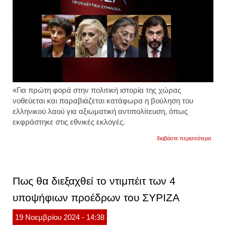
«Για πρώτη φορά στην πολιτική ιστορία της χώρας
νοθεύεται και παραβιάζεται κατάφωρα η βούληση του
ελληνικού λαού για αξιωματική αντιπολίτευση, όπως
εκφράστηκε στις εθνικές εκλογές.
για
διαβάστε περισσότερα
η
ανακο
του
συριζ
για
Πως θα διεξαχθεί το ντιμπέιτ των 4
τις
ανεξα
υποψήφιων προέδρων του ΣΥΡΙΖΑ
βουλε
πρόκει
για
19
Νοεμβρίου
2024
- 14:38
καθαρ