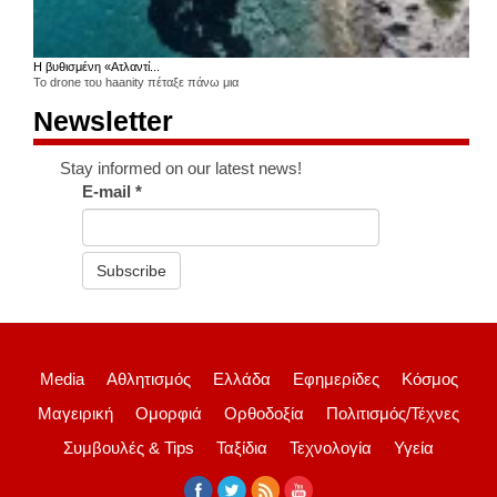
Η βυθισμένη «Ατλαντί...
Το drone του haanity πέταξε πάνω μια
Newsletter
Stay informed on our latest news!
E-mail
*
Subscribe
Media
Αθλητισμός
Ελλάδα
Εφημερίδες
Κόσμος
Μαγειρική
Ομορφιά
Ορθοδοξία
Πολιτισμός/Τέχνες
Συμβουλές & Tips
Ταξίδια
Τεχνολογία
Υγεία