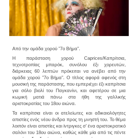
Από την ομάδα χορού "7ο Βήμα".
Η παράσταση χορού Caprices/Καπρίτσια,
τεχνοτροπίας μπαρόκ, συνόλου έξι χορευτών,
διάρκειας 60 λεπτών πρόκειται να ανέβει από την
ομάδα χορού "7ο Βήμα". Ο τίτλος αφορά αφενός στη
μουσική της παράστασης, που εμπεριέχει έξι καπρίτσια
για σόλο βιολί του Παγκανίνι, και αφετέρου σε μια
κωμική ματιά πάνω στα ήθη της γαλλικής
αριστοκρατίας του 18ου αιώνα.
Τα καπρίτσια είναι οι ατελείωτες και αδικαιολόγητες
απιστίες ενός νέου άνδρα προς τη μνηστή του. Το θέμα
λοιπόν είναι απιστίες και ίντριγκες σ’ ένα αριστοκρατικό
σαλόνι του 18ου αιώνα, καθώς κάθε μία από τις πέντε