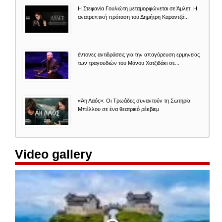
Η Στεφανία Γουλιώτη μεταμορφώνεται σε Άμλετ. Η
ανατρεπτική πρόταση του Δημήτρη Καραντζά...
έντονες αντιδράσεις για την απαγόρευση ερμηνείας
των τραγουδιών του Μάνου Χατζιδάκι σε...
«Άη Λαός»: Οι Τρωάδες συναντούν τη Σωτηρία
Μπέλλου σε ένα θεατρικό ρέκβιεμ
Video gallery