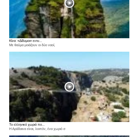
Κίνα: «Δίδυμοι» εντυ...
Με θαύμα μοιάζουν οι δύο ναοί,
Το ελληνικό χωριό πο...
Η Αράδαινα είναι, λοιπόν, ένα χωριό σ