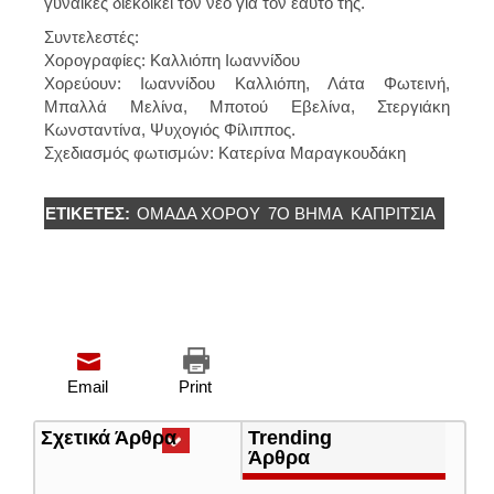
γυναίκες διεκδικεί τον νέο για τον εαυτό της.
Συντελεστές:
Χορογραφίες: Καλλιόπη Ιωαννίδου
Χορεύουν: Ιωαννίδου Καλλιόπη, Λάτα Φωτεινή,
Μπαλλά Μελίνα, Μποτού Εβελίνα, Στεργιάκη
Κωνσταντίνα, Ψυχογιός Φίλιππος.
Σχεδιασμός φωτισμών: Κατερίνα Μαραγκουδάκη
ΕΤΙΚΈΤΕΣ:
ΟΜΑΔΑ ΧΟΡΟΥ
7Ο ΒΗΜΑ
ΚΑΠΡΙΤΣΙΑ
Email
Print
Σχετικά Άρθρα
(ενεργή
Trending
καρτέλα)
Άρθρα