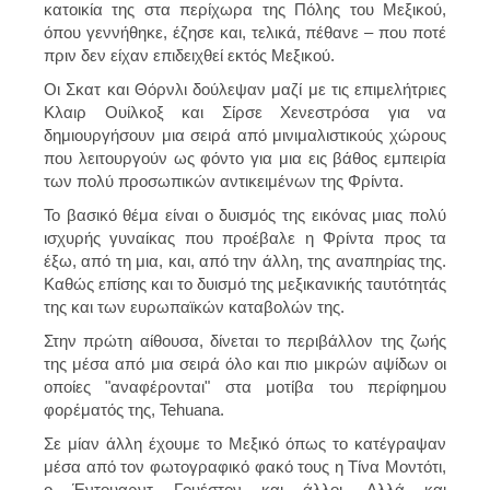
κατοικία της στα περίχωρα της Πόλης του Μεξικού,
όπου γεννήθηκε, έζησε και, τελικά, πέθανε – που ποτέ
πριν δεν είχαν επιδειχθεί εκτός Μεξικού.
Οι Σκατ και Θόρνλι δούλεψαν μαζί με τις επιμελήτριες
Κλαιρ Ουίλκοξ και Σίρσε Χενεστρόσα για να
δημιουργήσουν μια σειρά από μινιμαλιστικούς χώρους
που λειτουργούν ως φόντο για μια εις βάθος εμπειρία
των πολύ προσωπικών αντικειμένων της Φρίντα.
Το βασικό θέμα είναι ο δυισμός της εικόνας μιας πολύ
ισχυρής γυναίκας που προέβαλε η Φρίντα προς τα
έξω, από τη μια, και, από την άλλη, της αναπηρίας της.
Καθώς επίσης και το δυισμό της μεξικανικής ταυτότητάς
της και των ευρωπαϊκών καταβολών της.
Στην πρώτη αίθουσα, δίνεται το περιβάλλον της ζωής
της μέσα από μια σειρά όλο και πιο μικρών αψίδων οι
οποίες "αναφέρονται" στα μοτίβα του περίφημου
φορέματός της, Tehuana.
Σε μίαν άλλη έχουμε το Μεξικό όπως το κατέγραψαν
μέσα από τον φωτογραφικό φακό τους η Τίνα Μοντότι,
ο Έντουαρντ Γουέστον και άλλοι. Αλλά και