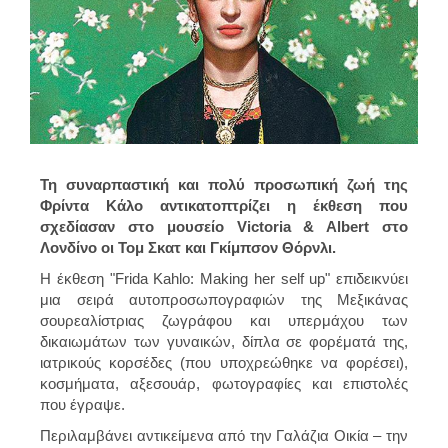
Τη συναρπαστική και πολύ προσωπική ζωή της
Φρίντα Κάλο αντικατοπτρίζει η έκθεση που
σχεδίασαν στο μουσείο Victoria & Albert στο
Λονδίνο οι Τομ Σκατ και Γκίμπσον Θόρνλι.
Η έκθεση "Frida Kahlo: Making her self up" επιδεικνύει
μια σειρά αυτοπροσωπογραφιών της Μεξικάνας
σουρεαλίστριας ζωγράφου και υπερμάχου των
δικαιωμάτων των γυναικών, δίπλα σε φορέματά της,
ιατρικούς κορσέδες (που υποχρεώθηκε να φορέσει),
κοσμήματα, αξεσουάρ, φωτογραφίες και επιστολές
που έγραψε.
Περιλαμβάνει αντικείμενα από την Γαλάζια Οικία – την