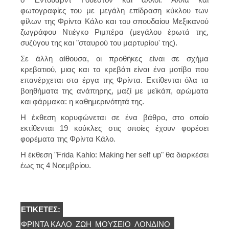
φωτογραφίες του με μεγάλη επίδραση κύκλου των
φίλων της Φρίντα Κάλο και του σπουδαίου Μεξικανού
ζωγράφου Ντιέγκο Ριμπέρα (μεγάλου έρωτά της,
συζύγου της και "σταυρού του μαρτυρίου' της).
Σε άλλη αίθουσα, οι προθήκες είναι σε σχήμα
κρεβατιού, μιας και το κρεβάτι είναι ένα μοτίβο που
επανέρχεται στα έργα της Φρίντα. Εκτίθενται όλα τα
βοηθήματα της ανάπηρης, μαζί με μεϊκάπ, αρώματα
και φάρμακα: η καθημερινότητά της.
Η έκθεση κορυφώνεται σε ένα βάθρο, στο οποίο
εκτίθενται 19 κούκλες στις οποίες έχουν φορέσει
φορέματα της Φρίντα Κάλο.
Η έκθεση "Frida Kahlo: Making her self up" θα διαρκέσει
έως τις 4 Νοεμβρίου.
ΕΤΙΚΈΤΕΣ:
ΦΡΊΝΤΑ ΚΆΛΟ
ΖΩΉ
ΜΟΥΣΕΊΟ
ΛΟΝΔΊΝΟ