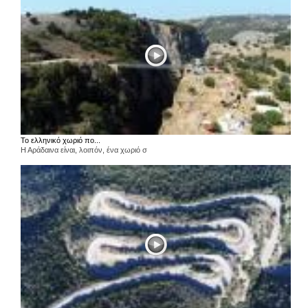
Το ελληνικό χωριό πο...
Η Αράδαινα είναι, λοιπόν, ένα χωριό σ