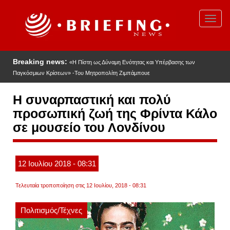
Παράκαμψη
προς
Toggl
το
navig
κυρίως
περιεχόμενο
Breaking news:
«Η Πίστη ως Δύναμη Ενότητας και Υπέρβασης των
Παγκόσμιων Κρίσεων» -Του Μητροπολίτη Ζιμπάμπουε
Η συναρπαστική και πολύ
προσωπική ζωή της Φρίντα Κάλο
σε μουσείο του Λονδίνου
12
Ιουλίου
2018
- 08:31
Τελευταία τροποποίηση στις 12 Ιουλίου, 2018 - 08:31
Πολιτισμός/Τέχνες