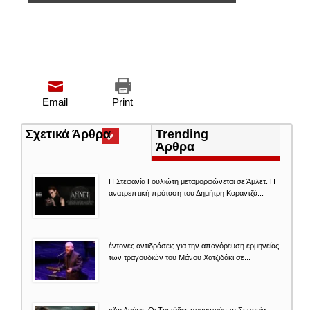
Email
Print
Σχετικά Άρθρα
(ενεργή
Trending
καρτέλα)
Άρθρα
Η Στεφανία Γουλιώτη μεταμορφώνεται σε Άμλετ. Η
ανατρεπτική πρόταση του Δημήτρη Καραντζά...
έντονες αντιδράσεις για την απαγόρευση ερμηνείας
των τραγουδιών του Μάνου Χατζιδάκι σε...
«Άη Λαός»: Οι Τρωάδες συναντούν τη Σωτηρία