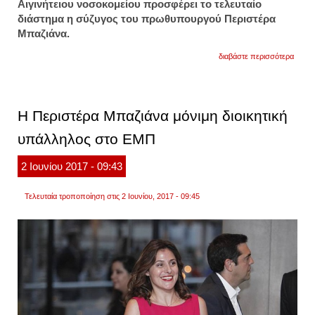
Αιγινήτειου νοσοκομείου προσφέρει το τελευταίο
διάστημα η σύζυγος του πρωθυπουργού Περιστέρα
Μπαζιάνα.
για
διαβάστε περισσότερα
εθελό
στην
ψυχια
του
αιγινή
Η Περιστέρα Μπαζιάνα μόνιμη διοικητική
η
περισ
υπάλληλος στο ΕΜΠ
2
Ιουνίου
2017
- 09:43
Τελευταία τροποποίηση στις 2 Ιουνίου, 2017 - 09:45