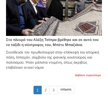
Στο πλευρό του Αλέξη Τσίπρα βρέθηκε και σε αυτό του
το ταξίδι η σύντροφος του, Μπέτυ Μπαζιάνα.
Συνόδευσε τον πρωθυπουργό στην επίσκεψή του ιστορική
πόλη, Ισπαχάν, σύμβολο της ιρανικής κουλτούρας και
πολιτισμού. Ήταν μάλιστα ντυμένη, όπως ακριβώς
επιβάλουν οι εκεί νόμοι:
για
διαβάστε περισσότερα
η
μπέτυ
μπαζι
στο
επόμενη
1
2
3
πλευ
του
αλέξη
στο
ιραν