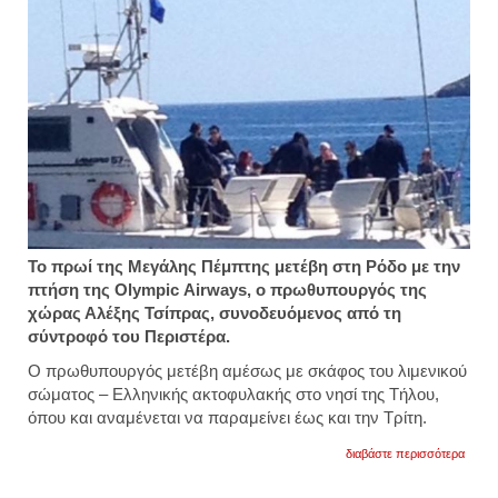
Το πρωί της Μεγάλης Πέμπτης μετέβη στη Ρόδο με την
πτήση της Olympic Αirways, o πρωθυπουργός της
χώρας Αλέξης Τσίπρας, συνοδευόμενος από τη
σύντροφό του Περιστέρα.
Ο πρωθυπουργός μετέβη αμέσως με σκάφος του λιμενικού
σώματος – Ελληνικής ακτοφυλακής στο νησί της Τήλου,
όπου και αναμένεται να παραμείνει έως και την Τρίτη.
για
διαβάστε περισσότερα
στην
τήλο
με