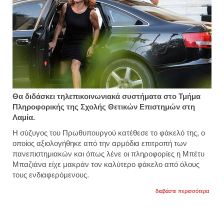
Θα διδάσκει τηλεπικοινωνιακά συστήματα στο Τμήμα
Πληροφορικής της Σχολής Θετικών Επιστημών στη
Λαμία.
Η σύζυγος του Πρωθυπουργού κατέθεσε το φάκελό της, ο
οποίος αξιολογήθηκε από την αρμόδια επιτροπή των
πανεπιστημιακών και όπως λένε οι πληροφορίες η Μπέτυ
Μπαζιάνα είχε μακράν τον καλύτερο φάκελο από όλους
τους ενδιαφερόμενους.
για
διαβάστε περισσότερα
στη
λαμία
θα
διδάσκ