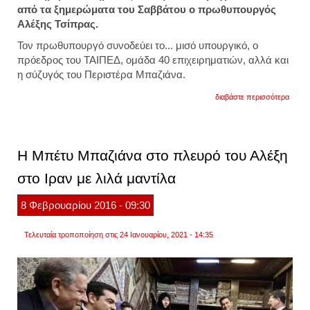
από τα ξημερώματα του Σαββάτου ο πρωθυπουργός
Αλέξης Τσίπρας.
Τον πρωθυπουργό συνοδεύει το... μισό υπουργικό, ο
πρόεδρος του ΤΑΙΠΕΔ, ομάδα 40 επιχειρηματιών, αλλά και
η σύζυγός του Περιστέρα Μπαζιάνα.
για
διαβάστε περισσότερα
συν
γυναιξ
ο
τσίπρ
στην
Η Μπέτυ Μπαζιάνα στο πλευρό του Αλέξη
κίνα:
δείτε
στο Ιραν με λιλά μαντίλα
την
περισ
να
8
Φεβρουαρίου
2016
- 09:30
κατεβα
τελευτ
από
Τελευταία τροποποίηση στις 24 Ιανουαρίου, 2021 - 14:35
το
αεροσ
(βίντε