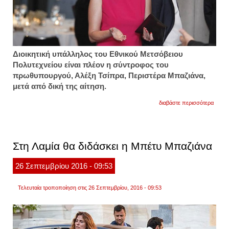
Διοικητική υπάλληλος του Εθνικού Μετσόβειου
Πολυτεχνείου είναι πλέον η σύντροφος του
πρωθυπουργού, Αλέξη Τσίπρα, Περιστέρα Μπαζιάνα,
μετά από δική της αίτηση.
για
διαβάστε περισσότερα
η
περισ
μπαζι
μόνιμ
διοικη
Στη Λαμία θα διδάσκει η Μπέτυ Μπαζιάνα
υπάλ
στο
εμπ
26
Σεπτεμβρίου
2016
- 09:53
Τελευταία τροποποίηση στις 26 Σεπτεμβρίου, 2016 - 09:53