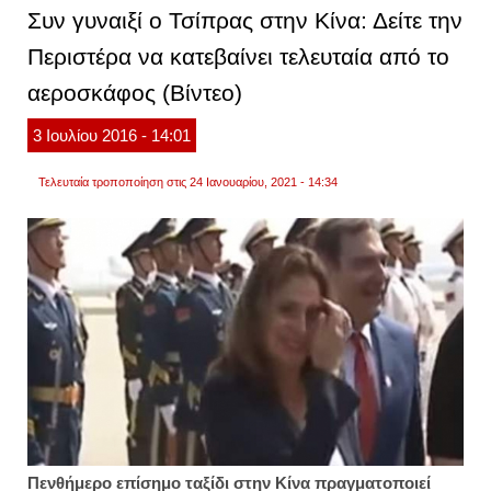
η
Συν γυναιξί ο Τσίπρας στην Κίνα: Δείτε την
μπέτυ
μπαζι
Περιστέρα να κατεβαίνει τελευταία από το
αεροσκάφος (Βίντεο)
3
Ιουλίου
2016
- 14:01
Τελευταία τροποποίηση στις 24 Ιανουαρίου, 2021 - 14:34
Πενθήμερο επίσημο ταξίδι στην Κίνα πραγματοποιεί