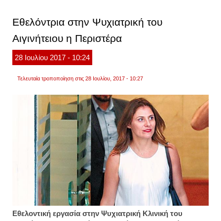
σκάφ
του
Εθελόντρια στην Ψυχιατρική του
λιμενι
για
Αιγινήτειου η Περιστέρα
το
πάσχ
ο
28
Ιουλίου
2017
- 10:24
τσίπρ
Τελευταία τροποποίηση στις 28 Ιουλίου, 2017 - 10:27
Εθελοντική εργασία στην Ψυχιατρική Κλινική του