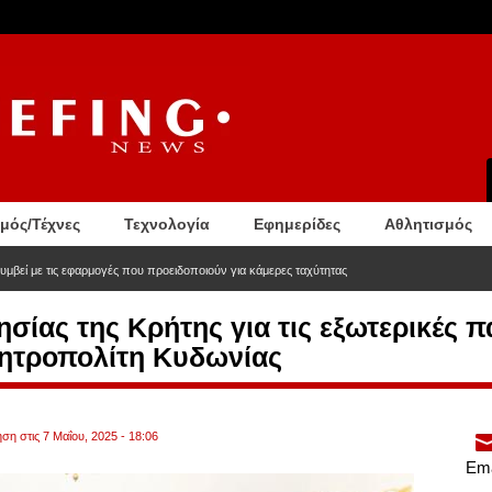
σμός/Τέχνες
Τεχνολογία
Εφημερίδες
Αθλητισμός
100 αστυνομικοί κατηγορούνται για διακίνηση ναρκωτικών
σίας της Κρήτης για τις εξωτερικές 
Μητροπολίτη Κυδωνίας
ση στις 7 Μαΐου, 2025 - 18:06
Ema