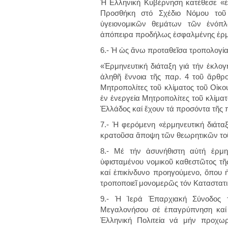
Ἡ Ελληνική Κυβέρνηση κατέθεσε «ἑρ
Προσθήκη στό Σχέδιο Νόμου τοῦ
ὑγειονομικῶν θεμάτων τῶν ἐνόπλω
ἀπόπειρα προδήλως ἐσφαλμένης ἑρμη
6.- Ἡ ὡς ἄνω προταθεῖσα τροπολογία
«Ἑρμηνευτική διάταξη γιά τήν ἐκλο
ἀληθῆ ἔννοια τῆς παρ. 4 τοῦ ἄρθρου
Μητροπολίτες τοῦ κλίματος τοῦ Οἰκου
ἐν ἐνεργεία Μητροπολίτες τοῦ κλίμα
Ἑλλάδος καί ἔχουν τά προσόντα τῆς 
7.- Ἡ φερόμενη «ἑρμηνευτική διάτα
κρατοῦσα ἄποψη τῶν θεωρητικῶν τοῦ
8.- Μέ τήν ἀσυνήθιστη αὐτή ἑρμην
ὑφισταμένου νομικοῦ καθεστῶτος τῆς
καί ἐπικίνδυνο προηγούμενο, ὅπου ἡ
τροποποιεῖ μονομερῶς τόν Καταστατι
9.- Ἡ Ἱερά Ἐπαρχιακή Σύνοδος 
Μεγαλονήσου σέ ἐπαγρύπνηση καί 
Ἑλληνική Πολιτεία νά μήν προχωρ