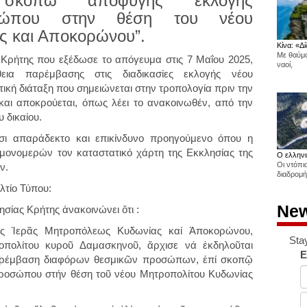
σκοπώ αποφυγής εκλογής
οσώπου στην θέση του νέου
ς και Αποκορώνου”.
Κίνα: «Δί
Με θαύμα
 Κρήτης που εξέδωσε το απόγευμα στις 7 Μαΐου 2025,
ναοί,
ια παρέμβασης στις διαδικασίες εκλογής νέου
τική διάταξη που σημειώνεται στην τροπολογία πριν την
και αποκρούεται, όπως λέει το ανακοινωθέν, από την
 δικαίου.
 έτσι απαράδεκτο και επικίνδυνο προηγούμενο όπου η
 μονομερών τον καταστατικό χάρτη της Εκκλησίας της
Ο ελληνι
Οι ντόπι
ν.
διαδρομή
λτίο Τύπου:
New
σίας Κρήτης ἀνακοινώνει ὅτι :
ῆς Ἱερᾶς Μητροπόλεως Κυδωνίας καί Ἀποκορώνου,
Sta
οπολίτου κυροῦ Δαμασκηνοῦ, ἄρχισε νά ἐκδηλοῦται
E
 παρέμβαση διαφόρων θεσμικῶν προσώπων, ἐπί σκοπῷ
ροσώπου στήν θέση τοῦ νέου Μητροπολίτου Κυδωνίας