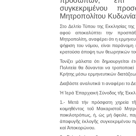
προσώπων, επί 
συγκεκριμένoυ πρ
Μητροπολίτου Κυδωνία
Στο Δελτίο Τύπου της Εκκλησίας της
αφού αποκαλύπτει την προσπάθε
Μητροπολίτη, αναφέρει ότι η ερμηνευ
ψήφιση του νόμου, είναι παράνομη 
κρατούσα άποψη των θεωρητικών του
Τονίζει μάλιστα ότι δημιουργείται
Πολιτεία θα δύνανται να τροποποιεί
Κρήτης μέσω ερμηνευτικών διατάξεω
Διαβάστε αναλυτικά τι αναφέρει το Δε
Ἡ Ἱερά Ἐπαρχιακή Σύνοδος τῆς Ἐκκλη
1.- Μετά τήν πρόσφατη χηρεία τ
κοιμηθέντος τοῦ Μακαριστοῦ Μητρ
ποικιλοτρόπως, ἡ, ὡς μή ὄφειλε,
ἀποφυγῆς ἐκλογῆς συγκεκριμένoυ π
καί Ἀποκορώνου.