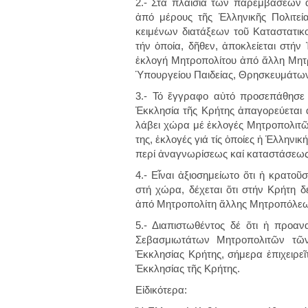
2.- Στά πλαίσια τῶν παρεμβάσεων
ἀπό μέρους τῆς Ἑλληνικῆς Πολιτεί
κειμένων διατάξεων τοῦ Καταστατι
τήν ὁποία, δῆθεν, ἀποκλείεται στ
ἐκλογή Μητροπολίτου ἀπό ἄλλη Μητρ
Ὑπουργείου Παιδείας, Θρησκευμάτων
3.- Τό ἔγγραφο αὐτό προσεπάθησε
Ἐκκλησία τῆς Κρήτης ἀπαγορεύεται ἀ
λάβει χώρα μέ ἐκλογές Μητροπολιτῶ
της, ἐκλογές γιά τίς ὁποίες ἡ Ἑλληνι
περί ἀναγνωρίσεως καί καταστάσεως
4.- Εἶναι ἀξιοσημείωτο ὅτι ἡ κρατο
στή χώρα, δέχεται ὅτι στήν Κρήτη
ἀπό Μητροπολίτη ἄλλης Μητροπόλεως
5.- Διαπιστωθέντος δέ ὅτι ἡ προα
Σεβασμιωτάτων Μητροπολιτῶν τῶ
Ἐκκλησίας Κρήτης, σήμερα ἐπιχειρε
Ἐκκλησίας τῆς Κρήτης.
Εἰδικότερα: