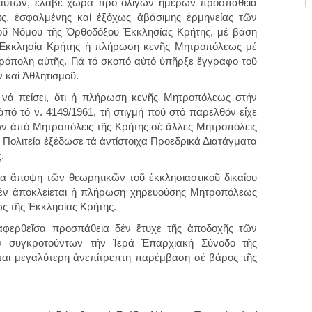
 αὐτῶν, ἔλαβε χώρα πρό ὀλίγων ἡμερῶν προσπάθεια
ας, ἐσφαλμένης καί ἐξόχως ἀβάσιμης ἑρμηνείας τῶν
κοῦ Νόμου τῆς Ὀρθοδόξου Ἐκκλησίας Κρήτης, μέ βάση
ήν Ἐκκλησία Κρήτης ἡ πλήρωση κενῆς Μητροπόλεως μέ
όπολη αὐτῆς. Γιά τό σκοπό αὐτό ὑπῆρξε ἔγγραφο τοῦ
 καί Ἀθλητισμοῦ.
 νά πείσει, ὅτι ἡ πλήρωση κενῆς Μητροπόλεως στήν
πό τό ν. 4149/1961, τή στιγμή πού στό παρελθόν εἶχε
ν ἀπό Μητροπόλεις τῆς Κρήτης σέ ἄλλες Μητροπόλεις
κή Πολιτεία ἐξέδωσε τά ἀντίστοιχα Προεδρικά Διατάγματα
.
ῦσα ἄποψη τῶν θεωρητικῶν τοῦ ἐκκλησιαστικοῦ δικαίου
 δέν ἀποκλείεται ἡ πλήρωση χηρευούσης Μητροπόλεως
 τῆς Ἐκκλησίας Κρήτης.
ναφερθεῖσα προσπάθεια δέν ἔτυχε τῆς ἀποδοχῆς τῶν
ν συγκροτούντων τήν Ἱερά Ἐπαρχιακή Σύνοδο τῆς
ῖται μεγαλύτερη ἀνεπίτρεπτη παρέμβαση σέ βάρος τῆς