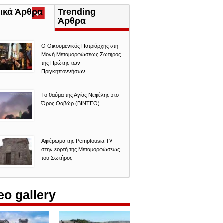
τικά Άρθρα
(ενεργή
Trending
καρτέλα)
Άρθρα
Ο Οικουμενικός Πατριάρχης στη
Μονή Μεταμορφώσεως Σωτήρος
της Πρώτης των
Πριγκηποννήσων
Το θαύμα της Αγίας Νεφέλης στο
Όρος Θαβώρ (ΒΙΝΤΕΟ)
Αφιέρωμα της Pemptousia TV
στην εορτή της Μεταμορφώσεως
του Σωτήρος
eo gallery