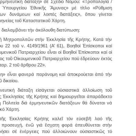
μηνευτική διάταξη» σέ Σχέδιο Νόμου: «Τροπολογία /
 Ὑπουργείου Ἐθνικῆς Ἄμυνας» μέ τίτλο «Ρύθμιση
ν δυνάμεων καί λοιπές διατάξεις», ὅπου γίνεται
νείας τοῦ Καταστατικοῦ Χάρτη.
 διαλαμβάνει τήν ἀκόλουθη διατύπωση:
γή Μητροπολιτῶν στήν Ἐκκλησία τῆς Κρήτης. Κατά τήν
 22 τοῦ ν. 4149/1961 (Α’ 61), Βοηθοί Ἐπίσκοποι καί
μενικοῦ Πατριαρχείου εἶναι οἱ Βοηθοί Ἐπίσκοποι καί οἱ
τος τοῦ Οἰκουμενικοῦ Πατριαρχείου πού ἑδρεύουν ἐκτός
παρ. 2 τοῦ ἄρθρου 22».
ξη» εἶναι φανερά παράνομη καί ἀποκρούεται ἀπό τήν
 δικαίου.
ευτική διάταξη εἰσάγεται οὐσιαστικά ἀλλοίωση τοῦ
 Ἐκκλησίας τῆς Κρήτης καί δημιουργεῖται ἀπαράδεκτο
 Πολιτεία διά ἑρμηνευτικῶν διατάξεων θά δύναται νά
κό Χάρτη.
τῆς Ἐκκλησίας Κρήτης καλεῖ τόν εὐσεβῆ λαό τῆς
προσευχή, ἐνῶ γιά ἔσχατη φορά ἀπευθύνεται στήν
ήσει σέ ἐνέργειες πού ἀλλοιώνουν οὐσιαστικῶς τό