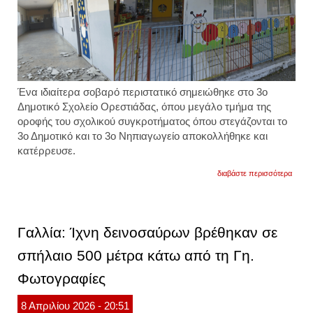
Ένα ιδιαίτερα σοβαρό περιστατικό σημειώθηκε στο 3
ο
Δημοτικό Σχολείο Ορεστιάδας, όπου μεγάλο τμήμα της
οροφής του σχολικού συγκροτήματος όπου στεγάζονται το
3ο Δημοτικό και το 3ο Νηπιαγωγείο αποκολλήθηκε και
κατέρρευσε.
για
διαβάστε περισσότερα
ορεστ
κομμά
οροφή
σε
δημοτ
Γαλλία: Ίχνη δεινοσαύρων βρέθηκαν σε
σχολε
κατέρ
σπήλαιο 500 μέτρα κάτω από τη Γη.
ευτυχ
το
Φωτογραφίες
περισ
σημει
σαββα
8
Απριλίου
2026
- 20:51