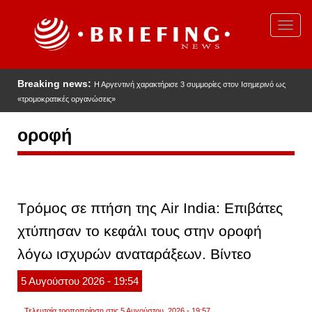
Παράκαμψη
προς
Toggl
το
navig
κυρίως
περιεχόμενο
Breaking news:
Η Αργεντινή χαρακτήρισε 3 συμμορίες στον Ισημερινό ως
«τρομοκρατικές οργανώσεις»
οροφή
Τρόμος σε πτήση της Air India: Επιβάτες
χτύπησαν το κεφάλι τους στην οροφή
λόγω ισχυρών αναταράξεων. Βίντεο
5
Αυγούστου
2026
- 19:54
Τελευταία τροποποίηση στις 5 Αυγούστου, 2026 - 19:57