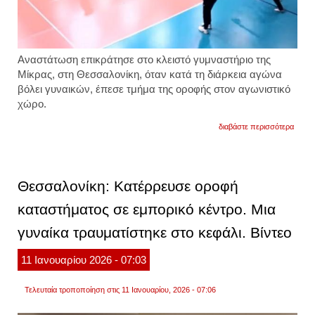
Αναστάτωση επικράτησε στο
κλειστό γυμναστήριο της
Μίκρας
, στη Θεσσαλονίκη, όταν κατά τη διάρκεια
αγώνα
βόλει
γυναικών, έπεσε
τμήμα της οροφής
στον αγωνιστικό
χώρο.
για
διαβάστε περισσότερα
θεσσα
σοβάδ
ξεκόλ
από
την
Θεσσαλονίκη: Κατέρρευσε οροφή
οροφ
στη
καταστήματος σε εμπορικό κέντρο. Μια
διάρκε
αγών
γυναίκα τραυματίστηκε στο κεφάλι. Βίντεο
στο
γυμνα
μίκρας
11
Ιανουαρίου
2026
- 07:03
βίντεο
Τελευταία τροποποίηση στις 11 Ιανουαρίου, 2026 - 07:06