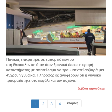
Πανικός επικράτησε σε εμπορικό κέντρο
στη Θεσσαλονίκη όταν όταν ξαφνικά έπεσε η οροφή
καταστήματος με αποτέλεσμα να τραυματιστεί σοβαρά μια
45χρονη γυναίκα. Πληροφορίες αναφέρουν ότι η γυναίκα
τραυματίστηκε στο κεφάλι και τον αυχένα.
για
διαβάστε περισσότερα
θεσσα
κατέρ
οροφ
κατασ
επόμενη
1
2
3
4
σε
εμπορ