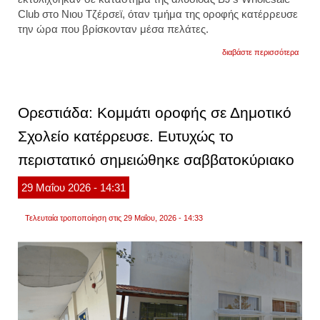
Club στο Νιου Τζέρσεϊ, όταν τμήμα της οροφής κατέρρευσε
την ώρα που βρίσκονταν μέσα πελάτες.
για
διαβάστε περισσότερα
νιου
τζέρσε
κατέρ
η
οροφ
Ορεστιάδα: Κομμάτι οροφής σε Δημοτικό
κατασ
οι
Σχολείο κατέρρευσε. Ευτυχώς το
πελάτ
έτρεχ
περιστατικό σημειώθηκε σαββατοκύριακο
πανικ
βίντεο
29
Μαΐου
2026
- 14:31
Τελευταία τροποποίηση στις 29 Μαΐου, 2026 - 14:33