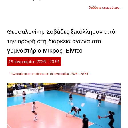
για
διαβάστε περισσότερα
γαλλία
ίχνη
δεινο
βρέθη
σε
Θεσσαλονίκη: Σοβάδες ξεκόλλησαν από
σπήλα
500
την οροφή στη διάρκεια αγώνα στο
μέτρα
κάτω
γυμναστήριο Μίκρας. Βίντεο
από
τη
γη.
19
Ιανουαρίου
2026
- 20:51
φωτογ
Τελευταία τροποποίηση στις 19 Ιανουαρίου, 2026 - 20:54