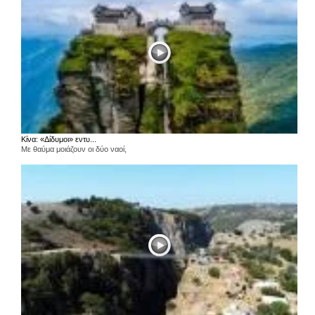
Κίνα: «Δίδυμοι» εντυ...
Με θαύμα μοιάζουν οι δύο ναοί,