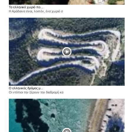
Το ελληνικό χωριό πο...
Η Αράδαινα είναι, λοιπόν, ένα χωριό σ
Ο ελληνικός δρόμος μ...
Οι ντόπιοι την ξέρουν την διαδρομή κα