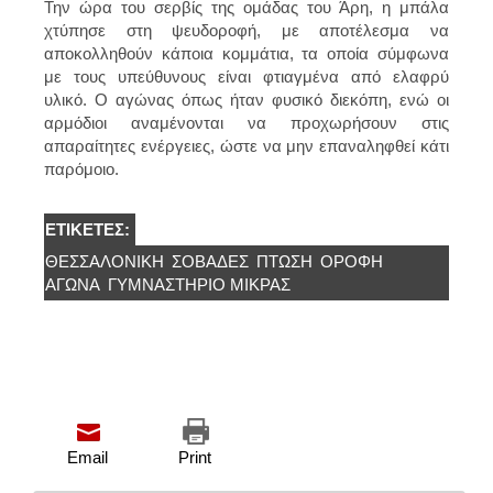
Την ώρα του σερβίς της ομάδας του Άρη, η μπάλα
χτύπησε στη
ψευδοροφή,
με αποτέλεσμα να
αποκολληθούν κάποια
κομμάτια
, τα οποία σύμφωνα
με τους υπεύθυνους είναι
φτιαγμένα από ελαφρύ
υλικό
. Ο αγώνας όπως ήταν φυσικό
διεκόπη,
ενώ οι
αρμόδιοι αναμένονται να προχωρήσουν στις
απαραίτητες ενέργειες, ώστε να μην επαναληφθεί κάτι
παρόμοιο.
ΕΤΙΚΈΤΕΣ:
ΘΕΣΣΑΛΟΝΊΚΗ
ΣΟΒΆΔΕΣ
ΠΤΏΣΗ
ΟΡΟΦΉ
ΑΓΩΝΑ
ΓΥΜΝΑΣΤΉΡΙΟ ΜΊΚΡΑΣ
Email
Print