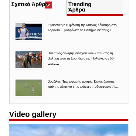
Σχετικά Άρθρα
(ενεργή
Trending
καρτέλα)
Άρθρα
Εξαιρετική η εμφάνιση της Μαρίας Σάκκαρη στο
Τορόντο. Εξασφάλισε το εισιτήριο για τους «...
Πολωνός αθλητής διέσχισε κολυμπώντας τη
Βαλτική από τη Σουηδία στην Πολωνία σε 56
ώρες....
Βραζιλία: Πρωτοφανής τιμωρία. Εκτός δράσης
παίκτης μέχρι να επιστρέψει ο ποδοσφαιριστής...
Video gallery