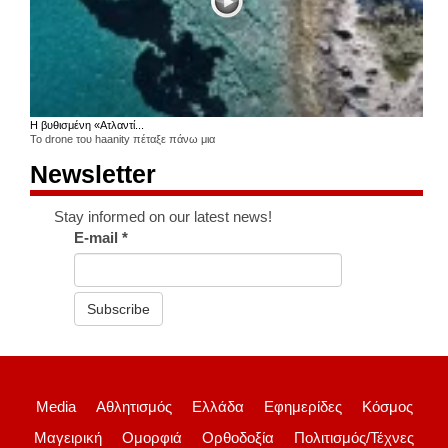
Η βυθισμένη «Ατλαντί...
Το drone του haanity πέταξε πάνω μια
Newsletter
Stay informed on our latest news!
E-mail
*
Subscribe
Media
Αθλητισμός
Ελλάδα
Εφημερίδες
Κόσμος
Μαγειρική
Ομορφιά
Ορθοδοξία
Πολιτισμός/Τέχνες