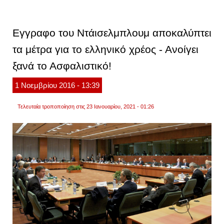
νέα
μέτρα
οι
δανει
Εγγραφο του Ντάισελμπλουμ αποκαλύπτει
για
το
τα μέτρα για το ελληνικό χρέος - Ανοίγει
2018!
ξανά το Ασφαλιστικό!
1
Νοεμβρίου
2016
- 13:39
Τελευταία τροποποίηση στις 23 Ιανουαρίου, 2021 - 01:26