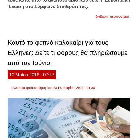
Ένωση στο Σύμφωνο Σταθερότητας.
για
διαβάστε περισσότερα
«μαστ
σε
ισπαν
πορτο
από
Καυτό το φετινό καλοκαίρι για τους
εε
-
Ελληνες: Δείτε τι φόρους θα πληρώσουμε
ζητούν
νέα
από τον Ιούνιο!
μέτρα
10
Μαΐου
2016
- 07:47
Τελευταία τροποποίηση στις 23 Ιανουαρίου, 2021 - 01:30