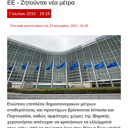
ΕΕ - Ζητούνται νέα μέτρα
ευρώ
απαιτ
οι
7
Ιουλίου
2016
- 19:18
δανει
Τελευταία τροποποίηση στις 23 Ιανουαρίου, 2021 - 01:29
Ενώπιον επιπλέον δημοσιονομικών μέτρων
σταθερότητας και προστίμων βρίσκονται Ισπανία και
Πορτογαλία, καθώς αμφότερες χώρες της Ιβηρικής
χερσονήσου απέτυχαν να κρατήσουν τα ελλείμματά
τους κάτω από το ανώτατο όριο που θέτει η Ευρωπαϊκή