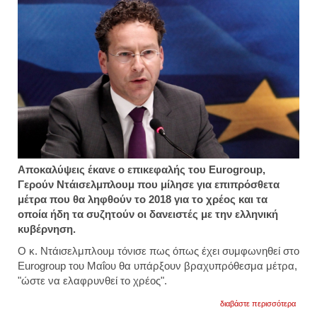
Αποκαλύψεις έκανε ο επικεφαλής του Eurogroup,
Γερούν Ντάισελμπλουμ που μίλησε για επιπρόσθετα
μέτρα που θα ληφθούν το 2018 για το χρέος και τα
οποία ήδη τα συζητούν οι δανειστές με την ελληνική
κυβέρνηση.
Ο κ. Ντάισελμπλουμ τόνισε πως όπως έχει συμφωνηθεί στο
Eurogroup του Μαΐου θα υπάρξουν βραχυπρόθεσμα μέτρα,
"ώστε να ελαφρυνθεί το χρέος".
για
διαβάστε περισσότερα
ζητού