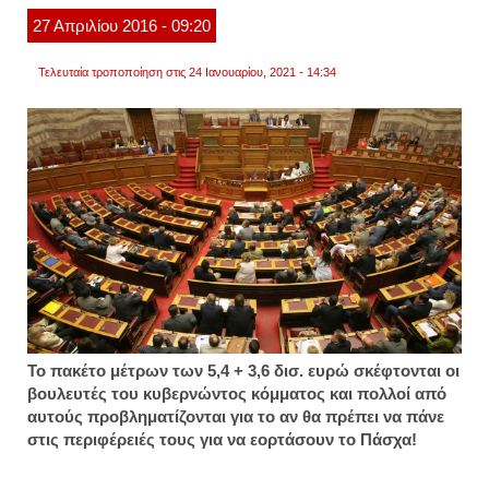
τον
27
Απριλίου
2016
- 09:20
ιούνιο
Τελευταία τροποποίηση στις 24 Ιανουαρίου, 2021 - 14:34
Το πακέτο μέτρων των 5,4 + 3,6 δισ. ευρώ σκέφτονται οι
βουλευτές του κυβερνώντος κόμματος και πολλοί από
αυτούς προβληματίζονται για το αν θα πρέπει να πάνε
στις περιφέρειές τους για να εορτάσουν το Πάσχα!