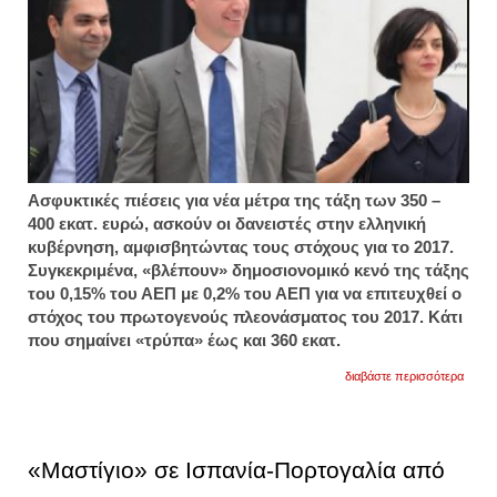
Ασφυκτικές πιέσεις για νέα μέτρα της τάξη των 350 –
400 εκατ. ευρώ, ασκούν οι δανειστές στην ελληνική
κυβέρνηση, αμφισβητώντας τους στόχους για το 2017.
Συγκεκριμένα, «βλέπουν» δημοσιονομικό κενό της τάξης
του 0,15% του ΑΕΠ με 0,2% του ΑΕΠ για να επιτευχθεί ο
στόχος του πρωτογενούς πλεονάσματος του 2017. Κάτι
που σημαίνει «τρύπα» έως και 360 εκατ.
για
διαβάστε περισσότερα
πιέσει
για
νέα
μέτρα
έως
«Μαστίγιο» σε Ισπανία-Πορτογαλία από
400
εκατ.