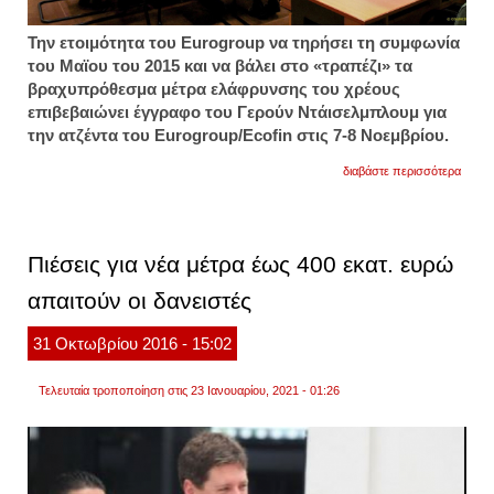
Την ετοιμότητα του Eurogroup να τηρήσει τη συμφωνία
του Μαϊου του 2015 και να βάλει στο «τραπέζι» τα
βραχυπρόθεσμα μέτρα ελάφρυνσης του χρέους
επιβεβαιώνει έγγραφο του Γερούν Ντάισελμπλουμ για
την ατζέντα του Eurogroup/Ecofin στις 7-8 Νοεμβρίου.
για
διαβάστε περισσότερα
εγγρα
του
ντάισ
αποκα
τα
Πιέσεις για νέα μέτρα έως 400 εκατ. ευρώ
μέτρα
για
απαιτούν οι δανειστές
το
ελλην
χρέος
31
Οκτωβρίου
2016
- 15:02
-
ανοίγε
ξανά
Τελευταία τροποποίηση στις 23 Ιανουαρίου, 2021 - 01:26
το
ασφαλ