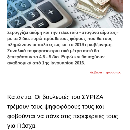
Στραγγίζει ακόμη και την τελευταία «σταγόνα αίματος»
με τα 2 δισ. ευρώ πρόσθετους φόρους που θα τους
πληρώνουν οι πολίτες ως και το 2019 η κυβέρνηση.
Συνολικά τα φοροεισπρακτικά μέτρα αυτά θα
ξεπεράσουν τα 4,5 - 5 δισ. Ευρώ και θα ισχύουν
αναδρομικά από 1ης Ιανουαρίου 2016.
για
διαβάστε περισσότερα
καυτό
το
φετινό
καλοκ
για
Κατάντια: Οι βουλευτές του ΣΥΡΙΖΑ
τους
ελλην
τρέμουν τους ψηφοφόρους τους και
δείτε
τι
φοβούνται να πάνε στις περιφέρειές τους
φόρου
θα
πληρ
για Πάσχα!
από