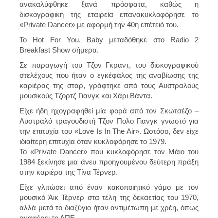
ανακαλύφθηκε ξανά πρόσφατα, καθώς η
δισκογραφική της εταιρεία επανακυκλοφόρησε το
«Private Dancer» με αφορμή την 40η επέτειό του.
Το Hot For You, Baby μεταδόθηκε στο Radio 2
Breakfast Show σήμερα.
Σε παραγωγή του Τζον Γκραντ, του δισκογραφικού
στελέχους που ήταν ο εγκέφαλος της αναβίωσης της
καριέρας της σταρ, γράφτηκε από τους Αυστραλούς
μουσικούς Τζορτζ Γιανγκ και Χάρι Βάντα.
Είχε ήδη ηχογραφηθεί μία φορά από τον Σκωτσέζο –
Αυστραλό τραγουδιστή Τζον Πολο Γιανγκ γνωστό για
την επιτυχία του «Love Is In The Air». Ωστόσο, δεν είχε
ιδιαίτερη επιτυχία όταν κυκλοφόρησε το 1979.
Το «Private Dancer» που κυκλοφόρησε τον Μάιο του
1984 ξεκίνησε μια άνευ προηγουμένου δεύτερη πράξη
στην καριέρα της Τίνα Τέρνερ.
Είχε γλιτώσει από έναν κακοποιητικό γάμο με τον
μουσικό Άικ Τέρνερ στα τέλη της δεκαετίας του 1970,
αλλά μετά το διαζύγιο ήταν αντιμέτωπη με χρέη, όπως
αναφέρει το ΑΠΕ.