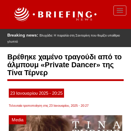
Παράκαμψη
προς
Toggl
το
navig
κυρίως
περιεχόμενο
Breaking news:
Βλυχάδα: Η παραλία στη Σαντορίνη που θυμίζει υπαίθριο
γλυπτό
Βρέθηκε χαμένο τραγούδι από το
άλμπουμ «Private Dancer» της
Τίνα Τέρνερ
23
Ιανουαρίου
2025
- 20:25
Τελευταία τροποποίηση στις 23 Ιανουαρίου, 2025 - 20:27
Media