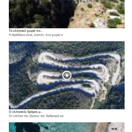
Το ελληνικό χωριό πο...
Η Αράδαινα είναι, λοιπόν, ένα χωριό σ
Ο ελληνικός δρόμος μ...
Οι ντόπιοι την ξέρουν την διαδρομή κα