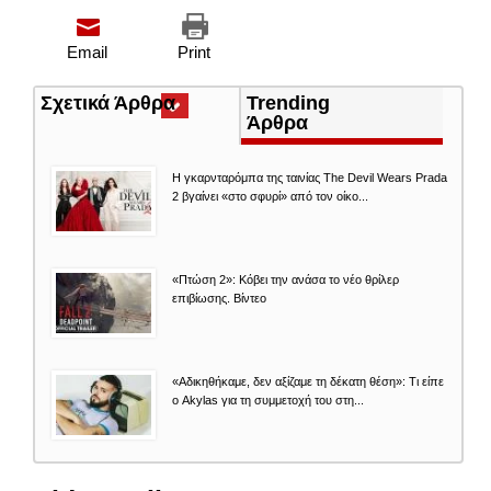
Email
Print
Σχετικά Άρθρα
(ενεργή
Trending
καρτέλα)
Άρθρα
Η γκαρνταρόμπα της ταινίας The Devil Wears Prada
2 βγαίνει «στο σφυρί» από τον οίκο...
«Πτώση 2»: Κόβει την ανάσα το νέο θρίλερ
επιβίωσης. Βίντεο
«Aδικηθήκαμε, δεν αξίζαμε τη δέκατη θέση»: Τι είπε
ο Akylas για τη συμμετοχή του στη...