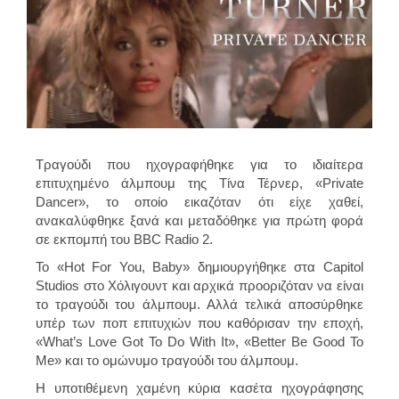
Τραγούδι που ηχογραφήθηκε για το ιδιαίτερα
επιτυχημένο άλμπουμ της Τίνα Τέρνερ, «Private
Dancer», το οποίο εικαζόταν ότι είχε χαθεί,
ανακαλύφθηκε ξανά και μεταδόθηκε για πρώτη φορά
σε εκπομπή του BBC Radio 2.
Το «Hot For You, Baby» δημιουργήθηκε στα Capitol
Studios στο Χόλιγουντ και αρχικά προοριζόταν να είναι
το τραγούδι του άλμπουμ. Αλλά τελικά αποσύρθηκε
υπέρ των ποπ επιτυχιών που καθόρισαν την εποχή,
«What’s Love Got To Do With It», «Better Be Good To
Me» και το ομώνυμο τραγούδι του άλμπουμ.
Η υποτιθέμενη χαμένη κύρια κασέτα ηχογράφησης