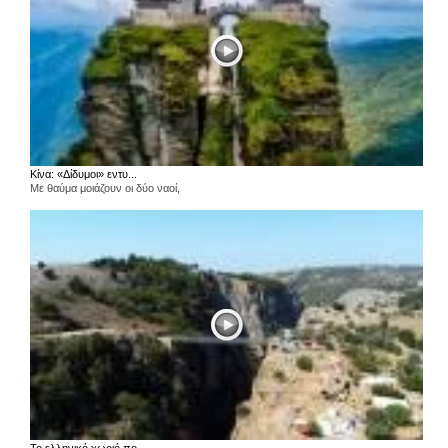
Κίνα: «Δίδυμοι» εντυ...
Με θαύμα μοιάζουν οι δύο ναοί,