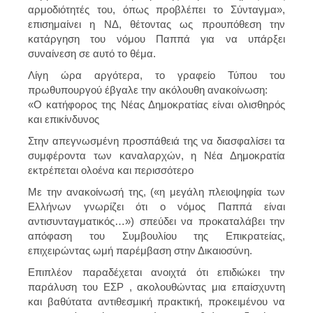
αρμοδιότητές του, όπως προβλέπει το Σύνταγμα»,
επισημαίνει η ΝΔ, θέτοντας ως προυπόθεση την
κατάργηση του νόμου Παππά για να υπάρξει
συναίνεση σε αυτό το θέμα.
Λίγη ώρα αργότερα, το γραφείο Τύπου του
πρωθυπουργού έβγαλε την ακόλουθη ανακοίνωση:
«Ο κατήφορος της Νέας Δημοκρατίας είναι ολισθηρός
και επικίνδυνος
Στην απεγνωσμένη προσπάθειά της να διασφαλίσει τα
συμφέροντα των καναλαρχών, η Νέα Δημοκρατία
εκτρέπεται ολοένα και περισσότερο
Με την ανακοίνωσή της, («η μεγάλη πλειοψηφία των
Ελλήνων γνωρίζει ότι ο νόμος Παππά είναι
αντισυνταγματικός…») σπεύδει να προκαταλάβει την
απόφαση του Συμβουλίου της Επικρατείας,
επιχειρώντας ωμή παρέμβαση στην Δικαιοσύνη.
Επιπλέον παραδέχεται ανοιχτά ότι επιδιώκει την
παράλυση του ΕΣΡ , ακολουθώντας μια επαίσχυντη
και βαθύτατα αντιθεσμική πρακτική, προκειμένου να