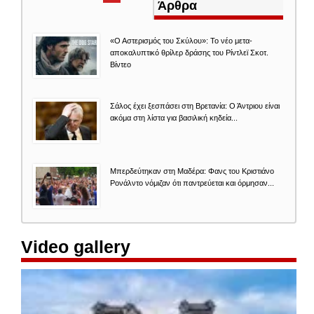
καρτέλα)
Άρθρα
«Ο Αστερισμός του Σκύλου»: Το νέο μετα-
αποκαλυπτικό θρίλερ δράσης του Ρίντλεϊ Σκοτ.
Βίντεο
Σάλος έχει ξεσπάσει στη Βρετανία: Ο Άντριου είναι
ακόμα στη λίστα για βασιλική κηδεία...
Μπερδεύτηκαν στη Μαδέρα: Φανς του Κριστιάνο
Ρονάλντο νόμιζαν ότι παντρεύεται και όρμησαν...
Video gallery