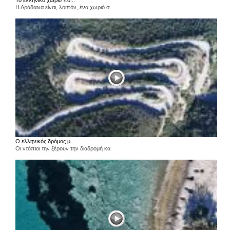
Το ελληνικό χωριό πο...
Η Αράδαινα είναι, λοιπόν, ένα χωριό σ
Ο ελληνικός δρόμος μ...
Οι ντόπιοι την ξέρουν την διαδρομή κα