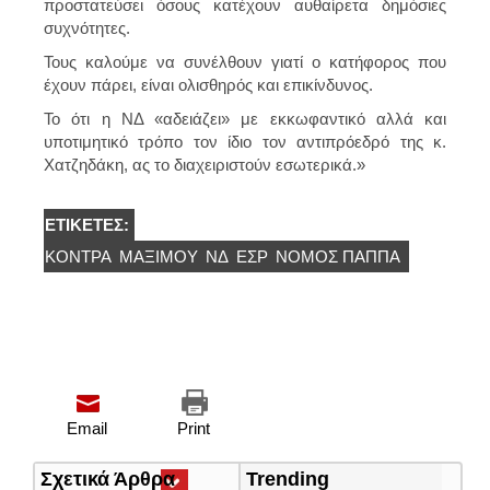
προστατεύσει όσους κατέχουν αυθαίρετα δημόσιες
συχνότητες.
Τους καλούμε να συνέλθουν γιατί ο κατήφορος που
έχουν πάρει, είναι ολισθηρός και επικίνδυνος.
Το ότι η ΝΔ «αδειάζει» με εκκωφαντικό αλλά και
υποτιμητικό τρόπο τον ίδιο τον αντιπρόεδρό της κ.
Χατζηδάκη, ας το διαχειριστούν εσωτερικά.»
ΕΤΙΚΈΤΕΣ:
ΚΌΝΤΡΑ
ΜΑΞΊΜΟΥ
ΝΔ
ΕΣΡ
ΝΌΜΟΣ ΠΑΠΠΆ
Email
Print
Σχετικά Άρθρα
(ενεργή
Trending