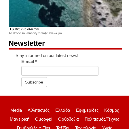
Η βυθισμένη «Ατλαντί...
Το drone του haanity πέταξε πάνω μια
Newsletter
Stay informed on our latest news!
E-mail
*
Subscribe
Media
Αθλητισμός
Ελλάδα
Εφημερίδες
Κόσμος
Μαγειρική
Ομορφιά
Ορθοδοξία
Πολιτισμός/Τέχνες
Συμβουλές & Tips
Ταξίδια
Τεχνολογία
Υγεία