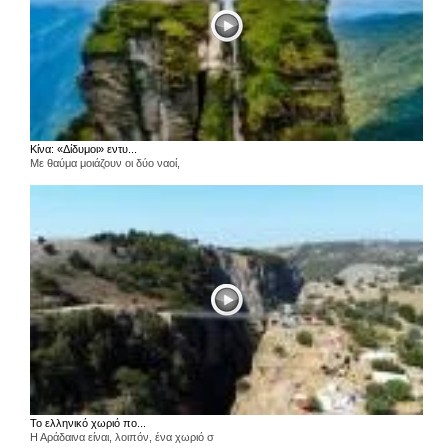
Κίνα: «Δίδυμοι» εντυ...
Με θαύμα μοιάζουν οι δύο ναοί,
Το ελληνικό χωριό πο...
Η Αράδαινα είναι, λοιπόν, ένα χωριό σ