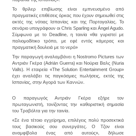
Το θρίλερ επιβίωσης είναι εμπνευσμένο από
πραγματικές επιθέσεις όρκας που έχουν σημειωθεί στις
ακτές της νότιας Ισπανίας και της Πορτογαλίας. Το
σενάριο υπογράφουν οι Chris Sparling και Ángel Agudo.
Σύμφωνα με το Deadline, η ταινία «θα γυριστεί με
παλιομοδίτικο τρόπο, με εφέ εντός κάμερας και
πραγματική δουλειά με το νερό»
Την παραγωγή αναλαμβάνει η Nostromo Pictures των
Αντριάν Γκέρα (Adrián Guerra) και Νούρια Βαλς (Nuria
Valls). Η εταιρεία «The Solution Entertainment Group»
έχει αναλάβει τις παγκόσμιες πωλήσεις, εκτός της
Ισπανίας, στην Αγορά των Καννών.
Ο παραγωγός Αντριάν Γκέρα εξήρε τον
πρωταγωνιστή, τονίζοντας την καθοριστική σημασία
του Τραβόλτα για την ταινία.
«Σε ένα τέτοιο εγχείρημα, επιλέγεις πολύ προσεκτικά
τους βασικούς σου συνεργάτες. Ο Τζον είναι
αναμφίβολα ένας από αυτούς», δήλωσε