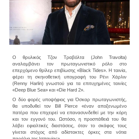
Ο θρυλικός Τζον Τραβόλτα (John Travolta)
αναλαμβάνει τον πρωταγωνιστικό ρόλο στο
επερχόμενο θρίλερ επιβίωσης «Black Tides». Η ταινία,
φέρει τη σκηνοθετική υπογραφή του Ρένι Χάρλιν
(Renny Harlin) γνωστού για τα επιτυχημένες ταινίες
«Deep Blue Sea» και «Die Hard 2».
Ο δύο φορές υποψήφιος για Όσκαρ πρωταγωνιστής,
θα υποδυθεί τον Bill Pierce «έναν αποξενωμένο
πατέρα που επιχειρεί να επανασυνδεθεί με την κόρη
και τον εγγονό του. Ωστόσο, η προσπάθειά του θα
λάβει εφιαλτικές διαστάσεις, όταν το σκάφος τους
γίνεται στόχος από αδίστακτες όρκες στα νότια
παράλια της Ισπανίας».