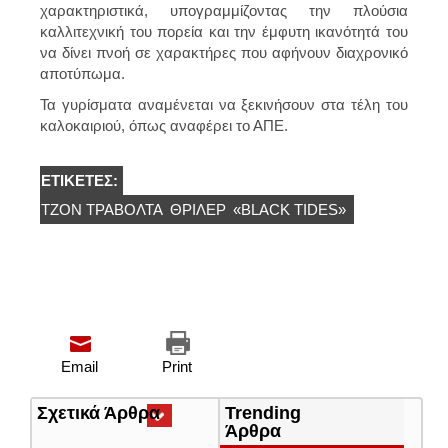
χαρακτηριστικά, υπογραμμίζοντας την πλούσια
καλλιτεχνική του πορεία και την έμφυτη ικανότητά του
να δίνει πνοή σε χαρακτήρες που αφήνουν διαχρονικό
αποτύπωμα.
Τα γυρίσματα αναμένεται να ξεκινήσουν στα τέλη του
καλοκαιριού, όπως αναφέρει το ΑΠΕ.
ΕΤΙΚΈΤΕΣ:
ΤΖΟΝ ΤΡΑΒΌΛΤΑ
ΘΡΊΛΕΡ
«BLACK TIDES»
Email
Print
Σχετικά Άρθρα
(ενεργή
Trending
καρτέλα)
Άρθρα