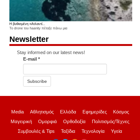
Η βυθισμένη «Ατλαντί...
Το drone του haanity πέταξε πάνω μια
Newsletter
Stay informed on our latest news!
E-mail
*
Subscribe
Media
Αθλητισμός
Ελλάδα
Εφημερίδες
Κόσμος
Μαγειρική
Ομορφιά
Ορθοδοξία
Πολιτισμός/Τέχνες
Συμβουλές & Tips
Ταξίδια
Τεχνολογία
Υγεία