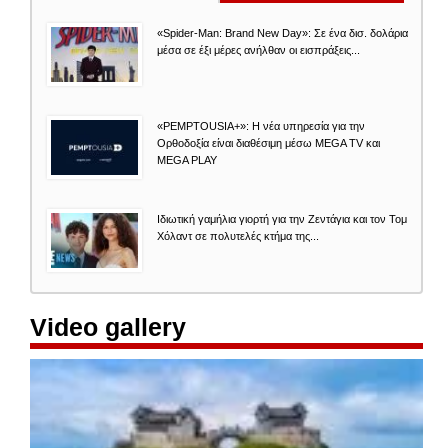
«Spider-Man: Brand New Day»: Σε ένα δισ. δολάρια
μέσα σε έξι μέρες ανήλθαν οι εισπράξεις...
«PEMPTOUSIA+»: Η νέα υπηρεσία για την
Ορθοδοξία είναι διαθέσιμη μέσω MEGA TV και
MEGA PLAY
Ιδιωτική γαμήλια γιορτή για την Ζεντάγια και τον Τομ
Χόλαντ σε πολυτελές κτήμα της...
Video gallery