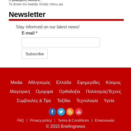
Η βυθισμένη «Ατλαντί...
Το drone του haanity πέταξε πάνω μια
Newsletter
Stay informed on our latest news!
E-mail
*
Subscribe
Media
Αθλητισμός
Ελλάδα
Εφημερίδες
Κόσμος
Μαγειρική
Ομορφιά
Ορθοδοξία
Πολιτισμός/Τέχνες
Συμβουλές & Tips
Ταξίδια
Τεχνολογία
Υγεία
FAQ
Privacy policy
Terms & Conditions
Επικοινωνία
© 2015 Briefingnews