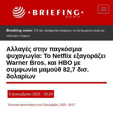
Παράκαμψη
προς
Toggl
το
navig
κυρίως
περιεχόμενο
Breaking news:
275 δισ. δολάρια θα στοιχίσουν τα νέα θωρηκτά πλοία του
«Ντόναλντ Τραμπ»
Αλλαγές στην παγκόσμια
ψυχαγωγία: Το Netflix εξαγοράζει
Warner Bros. και HBO με
συμφωνία μαμούθ 82,7 δισ.
δολαρίων
5
Δεκεμβρίου
2025
- 20:24
Τελευταία τροποποίηση στις 5 Δεκεμβρίου, 2025 - 20:27