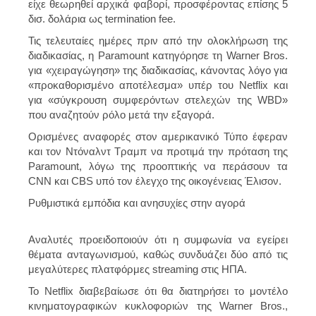
είχε θεωρηθεί αρχικά φαβορί, προσφέροντας επίσης 5
δισ. δολάρια ως termination fee.
Τις τελευταίες ημέρες πριν από την ολοκλήρωση της
διαδικασίας, η Paramount κατηγόρησε τη Warner Bros.
για «χειραγώγηση» της διαδικασίας, κάνοντας λόγο για
«προκαθορισμένο αποτέλεσμα» υπέρ του Netflix και
για «σύγκρουση συμφερόντων στελεχών της WBD»
που αναζητούν ρόλο μετά την εξαγορά.
Ορισμένες αναφορές στον αμερικανικό Τύπο έφεραν
και τον Ντόναλντ Τραμπ να προτιμά την πρόταση της
Paramount, λόγω της προοπτικής να περάσουν τα
CNN και CBS υπό τον έλεγχο της οικογένειας Έλισον.
Ρυθμιστικά εμπόδια και ανησυχίες στην αγορά
Αναλυτές προειδοποιούν ότι η συμφωνία να εγείρει
θέματα ανταγωνισμού, καθώς συνδυάζει δύο από τις
μεγαλύτερες πλατφόρμες streaming στις ΗΠΑ.
Το Netflix διαβεβαίωσε ότι θα διατηρήσει το μοντέλο
κινηματογραφικών κυκλοφοριών της Warner Bros.,