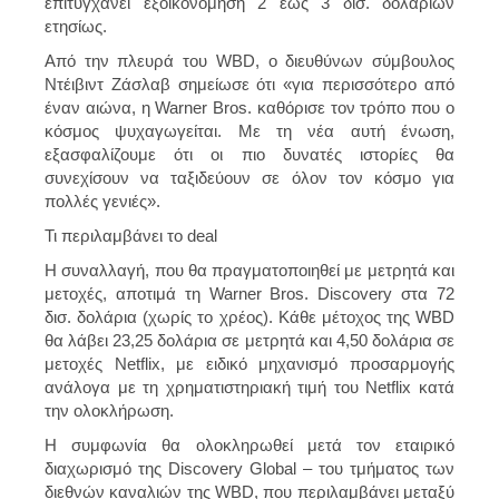
επιτυγχάνει εξοικονόμηση 2 έως 3 δισ. δολαρίων
ετησίως.
Από την πλευρά του WBD, ο διευθύνων σύμβουλος
Ντέιβιντ Ζάσλαβ σημείωσε ότι «για περισσότερο από
έναν αιώνα, η Warner Bros. καθόρισε τον τρόπο που ο
κόσμος ψυχαγωγείται. Με τη νέα αυτή ένωση,
εξασφαλίζουμε ότι οι πιο δυνατές ιστορίες θα
συνεχίσουν να ταξιδεύουν σε όλον τον κόσμο για
πολλές γενιές».
Τι περιλαμβάνει το deal
Η συναλλαγή, που θα πραγματοποιηθεί με μετρητά και
μετοχές, αποτιμά τη Warner Bros. Discovery στα 72
δισ. δολάρια (χωρίς το χρέος). Κάθε μέτοχος της WBD
θα λάβει 23,25 δολάρια σε μετρητά και 4,50 δολάρια σε
μετοχές Netflix, με ειδικό μηχανισμό προσαρμογής
ανάλογα με τη χρηματιστηριακή τιμή του Netflix κατά
την ολοκλήρωση.
Η συμφωνία θα ολοκληρωθεί μετά τον εταιρικό
διαχωρισμό της Discovery Global – του τμήματος των
διεθνών καναλιών της WBD, που περιλαμβάνει μεταξύ