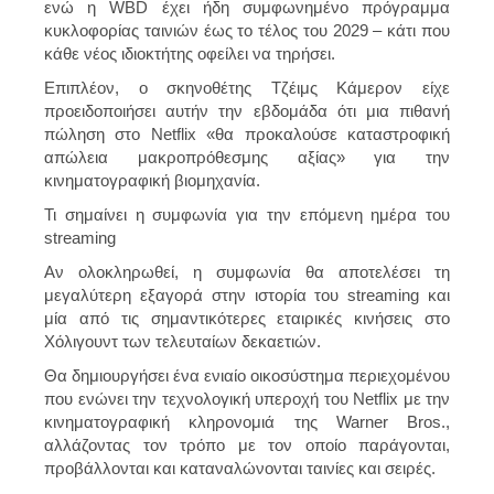
ενώ η WBD έχει ήδη συμφωνημένο πρόγραμμα
κυκλοφορίας ταινιών έως το τέλος του 2029 – κάτι που
κάθε νέος ιδιοκτήτης οφείλει να τηρήσει.
Επιπλέον, ο σκηνοθέτης Τζέιμς Κάμερον είχε
προειδοποιήσει αυτήν την εβδομάδα ότι μια πιθανή
πώληση στο Netflix «θα προκαλούσε καταστροφική
απώλεια μακροπρόθεσμης αξίας» για την
κινηματογραφική βιομηχανία.
Τι σημαίνει η συμφωνία για την επόμενη ημέρα του
streaming
Αν ολοκληρωθεί, η συμφωνία θα αποτελέσει τη
μεγαλύτερη εξαγορά στην ιστορία του streaming και
μία από τις σημαντικότερες εταιρικές κινήσεις στο
Χόλιγουντ των τελευταίων δεκαετιών.
Θα δημιουργήσει ένα ενιαίο οικοσύστημα περιεχομένου
που ενώνει την τεχνολογική υπεροχή του Netflix με την
κινηματογραφική κληρονομιά της Warner Bros.,
αλλάζοντας τον τρόπο με τον οποίο παράγονται,
προβάλλονται και καταναλώνονται ταινίες και σειρές.