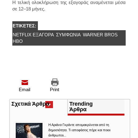
Η τελική ολοκλήρωση της εξαγοράς αναμένεται μέσα
σε 12–18 μήνες.
ΕΤΙΚΈΤΕΣ:
NETFLIX ΕΞΑΓΟΡΆ
ΣΥΜΦΩΝΊΑ
WARNER BROS
HBO
Email
Print
Σχετικά Άρθρα
(ενεργή
Trending
καρτέλα)
Άρθρα
Η Αριάνα Γκράντε απομακρύνεται από τη
δημοσιότητα. Τι αποφάσεις πήρε και ποιοι
άνθρωποι...