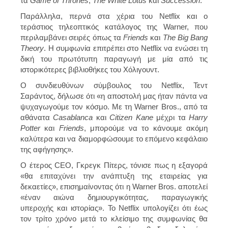
τα
Game of Thrones
,
The White Lotus
και
Succession
.
Παράλληλα, περνά στα χέρια του Netflix και ο
τεράστιος τηλεοπτικός κατάλογος της Warner, που
περιλαμβάνει σειρές όπως τα
Friends
και
The Big Bang
Theory
. Η συμφωνία επιτρέπει στο Netflix να ενώσει τη
δική του πρωτότυπη παραγωγή με μία από τις
ιστορικότερες βιβλιοθήκες του Χόλιγουντ.
Ο συνδιευθύνων σύμβουλος του Netflix, Τεντ
Σαράντος, δήλωσε ότι «η αποστολή μας ήταν πάντα να
ψυχαγωγούμε τον κόσμο. Με τη Warner Bros., από τα
αθάνατα
Casablanca
και
Citizen Kane
μέχρι τα
Harry
Potter
και
Friends
, μπορούμε να το κάνουμε ακόμη
καλύτερα και να διαμορφώσουμε το επόμενο κεφάλαιο
της αφήγησης».
Ο έτερος CEO, Γκρεγκ Πίτερς, τόνισε πως η εξαγορά
«θα επιταχύνει την ανάπτυξη της εταιρείας για
δεκαετίες», επισημαίνοντας ότι η Warner Bros. αποτελεί
«έναν αιώνα δημιουργικότητας, παραγωγικής
υπεροχής και ιστορίας». Το Netflix υπολογίζει ότι έως
τον τρίτο χρόνο μετά το κλείσιμο της συμφωνίας θα