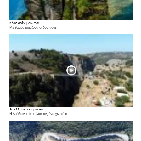
Κίνα: «Δίδυμοι» εντυ...
Με θαύμα μοιάζουν οι δύο ναοί,
Το ελληνικό χωριό πο...
Η Αράδαινα είναι, λοιπόν, ένα χωριό σ