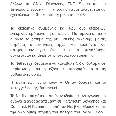
άλλων τα CNN, Discovery, TNT Sports και το
ψηφιακό Discovery+. Η απόσχιση αυτή αναμένεται να
έχει ολοκληρωθεί το τρίτο τρίμηνο του 2026.
Τα διοικητικά συμβούλια και των δύο εταιρειών
ενέκριναν ομόφωνα τη συμφωνία. Παραμένει ωστόσο
ανοικτό το ζήτημα της ρυθμιστικής έγκρισης, με τις
αρμόδιες αμερικανικές αρχές να καλούνται να
αποφασίσουν για ένα από τα μεγαλύτερα
συγκεντρωτικά deals στην ιστορία του streaming.
Το Netflix έχει δεσμευτεί να καταβάλει 5 δισ. δολάρια σε
περίπτωση που η εξαγορά απορριφθεί από τις
ρυθμιστικές αρχές.
Η μάχη των μνηστήρων – Οι αντιδράσεις και οι
καταγγελίες της Paramount
Το Netflix επικράτησε σε έναν ιδιαίτερα ανταγωνιστικό
αγώνα εξαγοράς απέναντι σε Paramount Skydance και
Comcast. Η Paramount, υπό τον Ντέιβιντ Έλισον και με
την οικονομική στήριξη του πατέρα του, Λάρι Έλισον,